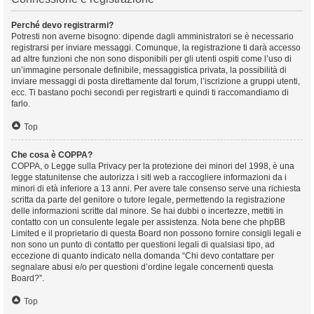
Perché devo registrarmi?
Potresti non averne bisogno: dipende dagli amministratori se è necessario
registrarsi per inviare messaggi. Comunque, la registrazione ti darà accesso
ad altre funzioni che non sono disponibili per gli utenti ospiti come l’uso di
un’immagine personale definibile, messaggistica privata, la possibilità di
inviare messaggi di posta direttamente dal forum, l’iscrizione a gruppi utenti,
ecc. Ti bastano pochi secondi per registrarti e quindi ti raccomandiamo di
farlo.
Top
Che cosa è COPPA?
COPPA, o Legge sulla Privacy per la protezione dei minori del 1998, è una
legge statunitense che autorizza i siti web a raccogliere informazioni da i
minori di età inferiore a 13 anni. Per avere tale consenso serve una richiesta
scritta da parte del genitore o tutore legale, permettendo la registrazione
delle informazioni scritte dal minore. Se hai dubbi o incertezze, mettiti in
contatto con un consulente legale per assistenza. Nota bene che phpBB
Limited e il proprietario di questa Board non possono fornire consigli legali e
non sono un punto di contatto per questioni legali di qualsiasi tipo, ad
eccezione di quanto indicato nella domanda “Chi devo contattare per
segnalare abusi e/o per questioni d’ordine legale concernenti questa
Board?”.
Top