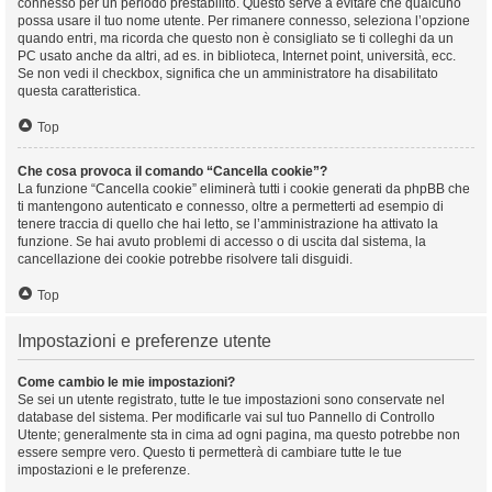
connesso per un periodo prestabilito. Questo serve a evitare che qualcuno
possa usare il tuo nome utente. Per rimanere connesso, seleziona l’opzione
quando entri, ma ricorda che questo non è consigliato se ti colleghi da un
PC usato anche da altri, ad es. in biblioteca, Internet point, università, ecc.
Se non vedi il checkbox, significa che un amministratore ha disabilitato
questa caratteristica.
Top
Che cosa provoca il comando “Cancella cookie”?
La funzione “Cancella cookie” eliminerà tutti i cookie generati da phpBB che
ti mantengono autenticato e connesso, oltre a permetterti ad esempio di
tenere traccia di quello che hai letto, se l’amministrazione ha attivato la
funzione. Se hai avuto problemi di accesso o di uscita dal sistema, la
cancellazione dei cookie potrebbe risolvere tali disguidi.
Top
Impostazioni e preferenze utente
Come cambio le mie impostazioni?
Se sei un utente registrato, tutte le tue impostazioni sono conservate nel
database del sistema. Per modificarle vai sul tuo Pannello di Controllo
Utente; generalmente sta in cima ad ogni pagina, ma questo potrebbe non
essere sempre vero. Questo ti permetterà di cambiare tutte le tue
impostazioni e le preferenze.