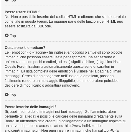
Top
Posso usare l’HTML?
No. Non è possibile inserire del codice HTML e ottenere che sia interpretato
come tale in questo Forum. La maggior parte delle funzioni dell’HTML può
essere sostituita dal BBCode.
Top
Cosa sono le emoticon?
Le «emoticon» o «faccine» (in inglese,
emoticons
o
smileys
) sono piccole
immagini che possono essere usate per esprimere una sensazione o
un’emozione con pochi caratteri; ad es. :) significa felice, :( significa triste.
Questo Forum trasforma automaticamente queste serie di caratteri in
immagini. La lista completa delle emoticon è visibile nella pagina di invio
messaggi. Cerca di non esagerare nell’uso delle emoticon, possono
facilmente rendere un messaggio illeggibile, e un moderatore potrebbe
decidere di modificarlo o addirittura rimuoverlo.
Top
Posso inserire delle immagini?
Sì, puoi inserire delle immagini nei tuoi messaggi. Se l’amministratore
permette gli allegati è possibile caricare delle immagini direttamente sulla
Board; in alternativa devi creare un collegamento a un’immagine ospitata su
un server di pubblico accesso, ad es. http://www.indirizzo-del-
sito.com/immagine.gif. Non puoi inserire immagini che hai sul tuo PC (a