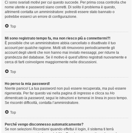
Ci sono svariati motivi per cui questo succede. Per prima cosa controlla che
nome utente e password siano corretti. Di solito il problema è questo,
altrimenti contatta un amministratore: potresti essere stato bannato o
potrebbe esserci un errore di configurazione.
Top
Mi sono registrato tempo fa, ma non riesco più a connettermi?!
È possibile che un amministratore abbia cancellato o disattivato il tuo
account per qualche ragione. Molti siti rimuovono periodicamente gli
account degli utenti che non hanno mai inviato messaggi, per ridurre la
grandezza del database. Se il motivo è quest’ultimo registrati nuovamente e
cerca di farti coinvolgere maggiormente nelle discussioni.
Top
Ho perso la mia password!
Niente panico! La tua password non può essere recuperata, ma può essere
rigenerata. Per far questo vai nella pagina di ingresso e clicca su
Ho
dimenticato la password
, segui le istruzioni e tornerai in linea in poco tempo.
Se riscontri difficoltà, contatta l’amministratore.
Top
Perché vengo disconnesso automaticamente?
Se non selezioni
Ricordami
quando effettui il login, il sistema ti terrà