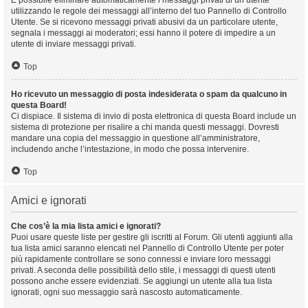
È possibile eliminare automaticamente i messaggi privati ​​di un utente
utilizzando le regole dei messaggi all’interno del tuo Pannello di Controllo
Utente. Se si ricevono messaggi privati ​​abusivi da un particolare utente,
segnala i messaggi ai moderatori; essi hanno il potere di impedire a un
utente di inviare messaggi privati​​.
Top
Ho ricevuto un messaggio di posta indesiderata o spam da qualcuno in
questa Board!
Ci dispiace. Il sistema di invio di posta elettronica di questa Board include un
sistema di protezione per risalire a chi manda questi messaggi. Dovresti
mandare una copia del messaggio in questione all’amministratore,
includendo anche l’intestazione, in modo che possa intervenire.
Top
Amici e ignorati
Che cos’è la mia lista amici e ignorati?
Puoi usare queste liste per gestire gli iscritti al Forum. Gli utenti aggiunti alla
tua lista amici saranno elencati nel Pannello di Controllo Utente per poter
più rapidamente controllare se sono connessi e inviare loro messaggi
privati. A seconda delle possibilità dello stile, i messaggi di questi utenti
possono anche essere evidenziati. Se aggiungi un utente alla tua lista
ignorati, ogni suo messaggio sarà nascosto automaticamente.