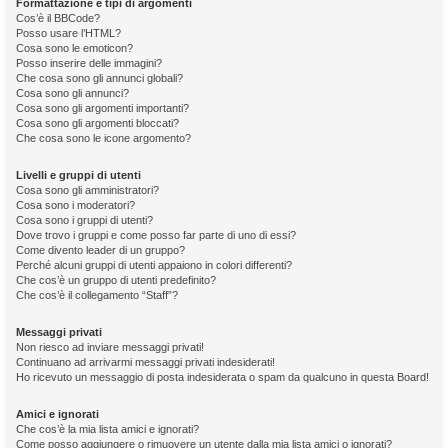
Formattazione e tipi di argomenti
Cos’è il BBCode?
Posso usare l’HTML?
Cosa sono le emoticon?
Posso inserire delle immagini?
Che cosa sono gli annunci globali?
Cosa sono gli annunci?
Cosa sono gli argomenti importanti?
Cosa sono gli argomenti bloccati?
Che cosa sono le icone argomento?
Livelli e gruppi di utenti
Cosa sono gli amministratori?
Cosa sono i moderatori?
Cosa sono i gruppi di utenti?
Dove trovo i gruppi e come posso far parte di uno di essi?
Come divento leader di un gruppo?
Perché alcuni gruppi di utenti appaiono in colori differenti?
Che cos’è un gruppo di utenti predefinito?
Che cos’è il collegamento “Staff”?
Messaggi privati
Non riesco ad inviare messaggi privati!
Continuano ad arrivarmi messaggi privati indesiderati!
Ho ricevuto un messaggio di posta indesiderata o spam da qualcuno in questa Board!
Amici e ignorati
Che cos’è la mia lista amici e ignorati?
Come posso aggiungere o rimuovere un utente dalla mia lista amici o ignorati?