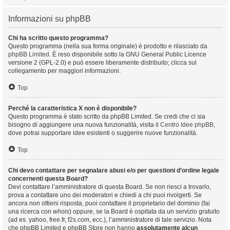
Informazioni su phpBB
Chi ha scritto questo programma?
Questo programma (nella sua forma originale) è prodotto e rilasciato da
phpBB Limited
. È reso disponibile sotto la GNU General Public Licence
versione 2 (GPL-2.0) e può essere liberamente distribuito; clicca sul
collegamento per maggiori informazioni.
Top
Perché la caratteristica X non è disponibile?
Questo programma è stato scritto da phpBB Limited. Se credi che ci sia
bisogno di aggiungere una nuova funzionalità, visita il
Centro Idee phpBB
,
dove potrai supportare idee esistenti o suggerire nuove funzionalità.
Top
Chi devo contattare per segnalare abusi e/o per questioni d’ordine legale
concernenti questa Board?
Devi contattare l’amministratore di questa Board. Se non riesci a trovarlo,
prova a contattare uno dei moderatori e chiedi a chi puoi rivolgerti. Se
ancora non ottieni risposta, puoi contattare il proprietario del dominio (fai
una ricerca con
whois
) oppure, se la Board è ospitata da un servizio gratuito
(ad es. yahoo, free.fr, f2s.com, ecc.), l’amministratore di tale servizio. Nota
che phpBB Limited e phpBB Store non hanno
assolutamente alcun