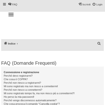
FAQ
Iscriviti
Login
T
o
g
Forum DoveSciare.it - Discussioni su
g
l
località sciistiche, impianti a fune, piste, sci
e
n
e materiali
a
v
i
g
a
C
Indice
t
i
e
o
n
r
c
FAQ (Domande Frequenti)
a
Connessione e registrazione
Perché devo registrarmi?
Che cosa è COPPA?
Perché non riesco a registrarmi?
Mi sono registrato ma non riesco a connettermi!
Perché non riesco a connettermi?
Mi sono registrato tempo fa, ma non riesco più a connettermi?!
Ho perso la mia password!
Perché vengo disconnesso automaticamente?
Che cosa provoca il comando “Cancella cookie”?