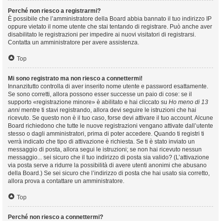
Perché non riesco a registrarmi?
È possibile che l’amministratore della Board abbia bannato il tuo indirizzo IP
oppure vietato il nome utente che stai tentando di registrare. Può anche aver
disabilitato le registrazioni per impedire ai nuovi visitatori di registrarsi.
Contatta un amministratore per avere assistenza.
Top
Mi sono registrato ma non riesco a connettermi!
Innanzitutto controlla di aver inserito nome utente e password esattamente.
Se sono corretti, allora possono esser successe un paio di cose: se il
supporto «registrazione minore» è abilitato e hai cliccato su
Ho meno di 13
anni
mentre ti stavi registrando, allora devi seguire le istruzioni che hai
ricevuto. Se questo non è il tuo caso, forse devi attivare il tuo account. Alcune
Board richiedono che tutte le nuove registrazioni vengano attivate dall’utente
stesso o dagli amministratori, prima di poter accedere. Quando ti registri ti
verrà indicato che tipo di attivazione è richiesta. Se ti è stato inviato un
messaggio di posta, allora segui le istruzioni; se non hai ricevuto nessun
messaggio... sei sicuro che il tuo indirizzo di posta sia valido? (L’attivazione
via posta serve a ridurre la possibilità di avere utenti anonimi che abusano
della Board.) Se sei sicuro che l’indirizzo di posta che hai usato sia corretto,
allora prova a contattare un amministratore.
Top
Perché non riesco a connettermi?