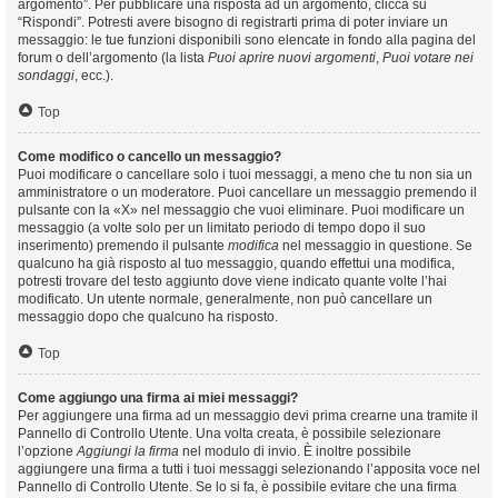
argomento”. Per pubblicare una risposta ad un argomento, clicca su
“Rispondi”. Potresti avere bisogno di registrarti prima di poter inviare un
messaggio: le tue funzioni disponibili sono elencate in fondo alla pagina del
forum o dell’argomento (la lista
Puoi aprire nuovi argomenti
,
Puoi votare nei
sondaggi
, ecc.).
Top
Come modifico o cancello un messaggio?
Puoi modificare o cancellare solo i tuoi messaggi, a meno che tu non sia un
amministratore o un moderatore. Puoi cancellare un messaggio premendo il
pulsante con la «X» nel messaggio che vuoi eliminare. Puoi modificare un
messaggio (a volte solo per un limitato periodo di tempo dopo il suo
inserimento) premendo il pulsante
modifica
nel messaggio in questione. Se
qualcuno ha già risposto al tuo messaggio, quando effettui una modifica,
potresti trovare del testo aggiunto dove viene indicato quante volte l’hai
modificato. Un utente normale, generalmente, non può cancellare un
messaggio dopo che qualcuno ha risposto.
Top
Come aggiungo una firma ai miei messaggi?
Per aggiungere una firma ad un messaggio devi prima crearne una tramite il
Pannello di Controllo Utente. Una volta creata, è possibile selezionare
l’opzione
Aggiungi la firma
nel modulo di invio. È inoltre possibile
aggiungere una firma a tutti i tuoi messaggi selezionando l’apposita voce nel
Pannello di Controllo Utente. Se lo si fa, è possibile evitare che una firma