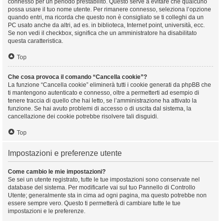
connesso per un periodo prestabilito. Questo serve a evitare che qualcuno
possa usare il tuo nome utente. Per rimanere connesso, seleziona l’opzione
quando entri, ma ricorda che questo non è consigliato se ti colleghi da un
PC usato anche da altri, ad es. in biblioteca, Internet point, università, ecc.
Se non vedi il checkbox, significa che un amministratore ha disabilitato
questa caratteristica.
Top
Che cosa provoca il comando “Cancella cookie”?
La funzione “Cancella cookie” eliminerà tutti i cookie generati da phpBB che
ti mantengono autenticato e connesso, oltre a permetterti ad esempio di
tenere traccia di quello che hai letto, se l’amministrazione ha attivato la
funzione. Se hai avuto problemi di accesso o di uscita dal sistema, la
cancellazione dei cookie potrebbe risolvere tali disguidi.
Top
Impostazioni e preferenze utente
Come cambio le mie impostazioni?
Se sei un utente registrato, tutte le tue impostazioni sono conservate nel
database del sistema. Per modificarle vai sul tuo Pannello di Controllo
Utente; generalmente sta in cima ad ogni pagina, ma questo potrebbe non
essere sempre vero. Questo ti permetterà di cambiare tutte le tue
impostazioni e le preferenze.