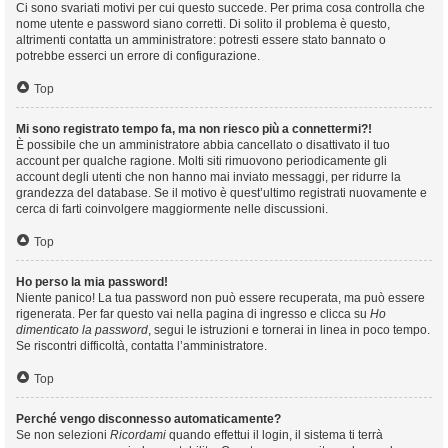
Ci sono svariati motivi per cui questo succede. Per prima cosa controlla che
nome utente e password siano corretti. Di solito il problema è questo,
altrimenti contatta un amministratore: potresti essere stato bannato o
potrebbe esserci un errore di configurazione.
Top
Mi sono registrato tempo fa, ma non riesco più a connettermi?!
È possibile che un amministratore abbia cancellato o disattivato il tuo
account per qualche ragione. Molti siti rimuovono periodicamente gli
account degli utenti che non hanno mai inviato messaggi, per ridurre la
grandezza del database. Se il motivo è quest’ultimo registrati nuovamente e
cerca di farti coinvolgere maggiormente nelle discussioni.
Top
Ho perso la mia password!
Niente panico! La tua password non può essere recuperata, ma può essere
rigenerata. Per far questo vai nella pagina di ingresso e clicca su
Ho
dimenticato la password
, segui le istruzioni e tornerai in linea in poco tempo.
Se riscontri difficoltà, contatta l’amministratore.
Top
Perché vengo disconnesso automaticamente?
Se non selezioni
Ricordami
quando effettui il login, il sistema ti terrà