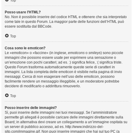
Top
Posso usare l’HTML?
No. Non è possibile inserire del codice HTML e ottenere che sia interpretato
come tale in questo Forum. La maggior parte delle funzioni dell’HTML può
essere sostituita dal BBCode.
Top
Cosa sono le emoticon?
Le «emoticon» o «faccine» (in inglese,
emoticons
o
smileys
) sono piccole
immagini che possono essere usate per esprimere una sensazione o
un’emozione con pochi caratteri; ad es. :) significa felice, :( significa triste.
Questo Forum trasforma automaticamente queste serie di caratteri in
immagini. La lista completa delle emoticon è visibile nella pagina di invio
messaggi. Cerca di non esagerare nell’uso delle emoticon, possono
facilmente rendere un messaggio illeggibile, e un moderatore potrebbe
decidere di modificarlo o addirittura rimuoverlo.
Top
Posso inserire delle immagini?
Sì, puoi inserire delle immagini nei tuoi messaggi. Se l’amministratore
permette gli allegati è possibile caricare delle immagini direttamente sulla
Board; in alternativa devi creare un collegamento a un’immagine ospitata su
un server di pubblico accesso, ad es. http://www.indirizzo-del-
sito.com/immagine.gif. Non puoi inserire immagini che hai sul tuo PC (a