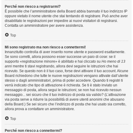
Perché non riesco a registrarmi?
È possibile che l’amministratore della Board abbia bannato il tuo indirizzo IP
oppure vietato il nome utente che stai tentando di registrare. Può anche aver
disabilitato le registrazioni per impedire ai nuovi visitatori di registrarsi.
Contatta un amministratore per avere assistenza.
Top
Mi sono registrato ma non riesco a connettermi!
Innanzitutto controlla di aver inserito nome utente e password esattamente.
Se sono corretti, allora possono esser successe un paio di cose: se il
supporto «registrazione minore» è abilitato e hai cliccato su
Ho meno di 13
anni
mentre ti stavi registrando, allora devi seguire le istruzioni che hai
ricevuto. Se questo non è il tuo caso, forse devi attivare il tuo account. Alcune
Board richiedono che tutte le nuove registrazioni vengano attivate dall’utente
stesso o dagli amministratori, prima di poter accedere. Quando ti registri ti
verrà indicato che tipo di attivazione è richiesta. Se ti è stato inviato un
messaggio di posta, allora segui le istruzioni; se non hai ricevuto nessun
messaggio... sei sicuro che il tuo indirizzo di posta sia valido? (L’attivazione
via posta serve a ridurre la possibilità di avere utenti anonimi che abusano
della Board.) Se sei sicuro che l’indirizzo di posta che hai usato sia corretto,
allora prova a contattare un amministratore.
Top
Perché non riesco a connettermi?