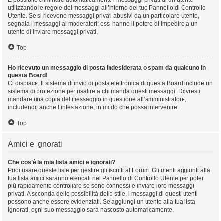
È possibile eliminare automaticamente i messaggi privati ​​di un utente
utilizzando le regole dei messaggi all’interno del tuo Pannello di Controllo
Utente. Se si ricevono messaggi privati ​​abusivi da un particolare utente,
segnala i messaggi ai moderatori; essi hanno il potere di impedire a un
utente di inviare messaggi privati​​.
Top
Ho ricevuto un messaggio di posta indesiderata o spam da qualcuno in
questa Board!
Ci dispiace. Il sistema di invio di posta elettronica di questa Board include un
sistema di protezione per risalire a chi manda questi messaggi. Dovresti
mandare una copia del messaggio in questione all’amministratore,
includendo anche l’intestazione, in modo che possa intervenire.
Top
Amici e ignorati
Che cos’è la mia lista amici e ignorati?
Puoi usare queste liste per gestire gli iscritti al Forum. Gli utenti aggiunti alla
tua lista amici saranno elencati nel Pannello di Controllo Utente per poter
più rapidamente controllare se sono connessi e inviare loro messaggi
privati. A seconda delle possibilità dello stile, i messaggi di questi utenti
possono anche essere evidenziati. Se aggiungi un utente alla tua lista
ignorati, ogni suo messaggio sarà nascosto automaticamente.