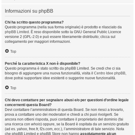
Informazioni su phpBB
Chi ha scritto questo programma?
Questo programma (nella sua forma originale) è prodotto e rilasciato da
phpBB Limited
. È reso disponibile sotto la GNU General Public Licence
versione 2 (GPL-2.0) e può essere liberamente distribuito; clicca sul
collegamento per maggiori informazioni.
Top
Perché la caratteristica X non è disponibile?
Questo programma è stato scritto da phpBB Limited. Se credi che ci sia
bisogno di aggiungere una nuova funzionalità, visita il
Centro Idee phpBB
,
dove potrai supportare idee esistenti o suggerire nuove funzionalità.
Top
Chi devo contattare per segnalare abusi e/o per questioni d’ordine legale
concernenti questa Board?
Devi contattare l’amministratore di questa Board. Se non riesci a trovarlo,
prova a contattare uno dei moderatori e chiedi a chi puoi rivolgerti. Se
ancora non ottieni risposta, puoi contattare il proprietario del dominio (fai
una ricerca con
whois
) oppure, se la Board è ospitata da un servizio gratuito
(ad es. yahoo, free.fr, f2s.com, ecc.), l’amministratore di tale servizio. Nota
che phpBB Limited e phpBB Store non hanno
assolutamente alcun