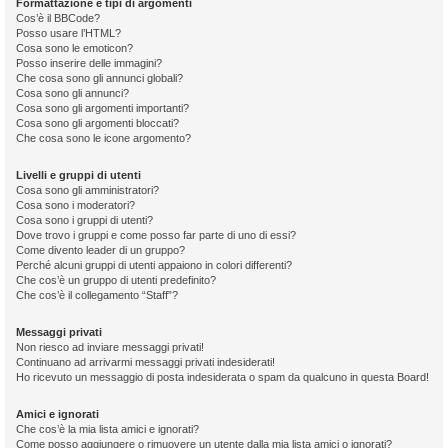
Formattazione e tipi di argomenti
Cos’è il BBCode?
Posso usare l’HTML?
Cosa sono le emoticon?
Posso inserire delle immagini?
Che cosa sono gli annunci globali?
Cosa sono gli annunci?
Cosa sono gli argomenti importanti?
Cosa sono gli argomenti bloccati?
Che cosa sono le icone argomento?
Livelli e gruppi di utenti
Cosa sono gli amministratori?
Cosa sono i moderatori?
Cosa sono i gruppi di utenti?
Dove trovo i gruppi e come posso far parte di uno di essi?
Come divento leader di un gruppo?
Perché alcuni gruppi di utenti appaiono in colori differenti?
Che cos’è un gruppo di utenti predefinito?
Che cos’è il collegamento “Staff”?
Messaggi privati
Non riesco ad inviare messaggi privati!
Continuano ad arrivarmi messaggi privati indesiderati!
Ho ricevuto un messaggio di posta indesiderata o spam da qualcuno in questa Board!
Amici e ignorati
Che cos’è la mia lista amici e ignorati?
Come posso aggiungere o rimuovere un utente dalla mia lista amici o ignorati?