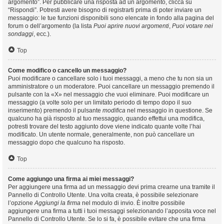
argomento”. Per pubblicare una risposta ad un argomento, clicca su
“Rispondi”. Potresti avere bisogno di registrarti prima di poter inviare un
messaggio: le tue funzioni disponibili sono elencate in fondo alla pagina del
forum o dell’argomento (la lista
Puoi aprire nuovi argomenti
,
Puoi votare nei
sondaggi
, ecc.).
Top
Come modifico o cancello un messaggio?
Puoi modificare o cancellare solo i tuoi messaggi, a meno che tu non sia un
amministratore o un moderatore. Puoi cancellare un messaggio premendo il
pulsante con la «X» nel messaggio che vuoi eliminare. Puoi modificare un
messaggio (a volte solo per un limitato periodo di tempo dopo il suo
inserimento) premendo il pulsante
modifica
nel messaggio in questione. Se
qualcuno ha già risposto al tuo messaggio, quando effettui una modifica,
potresti trovare del testo aggiunto dove viene indicato quante volte l’hai
modificato. Un utente normale, generalmente, non può cancellare un
messaggio dopo che qualcuno ha risposto.
Top
Come aggiungo una firma ai miei messaggi?
Per aggiungere una firma ad un messaggio devi prima crearne una tramite il
Pannello di Controllo Utente. Una volta creata, è possibile selezionare
l’opzione
Aggiungi la firma
nel modulo di invio. È inoltre possibile
aggiungere una firma a tutti i tuoi messaggi selezionando l’apposita voce nel
Pannello di Controllo Utente. Se lo si fa, è possibile evitare che una firma