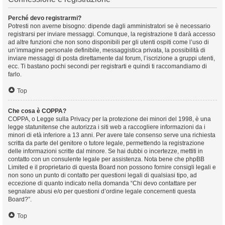
Perché devo registrarmi?
Potresti non averne bisogno: dipende dagli amministratori se è necessario
registrarsi per inviare messaggi. Comunque, la registrazione ti darà accesso
ad altre funzioni che non sono disponibili per gli utenti ospiti come l’uso di
un’immagine personale definibile, messaggistica privata, la possibilità di
inviare messaggi di posta direttamente dal forum, l’iscrizione a gruppi utenti,
ecc. Ti bastano pochi secondi per registrarti e quindi ti raccomandiamo di
farlo.
Top
Che cosa è COPPA?
COPPA, o Legge sulla Privacy per la protezione dei minori del 1998, è una
legge statunitense che autorizza i siti web a raccogliere informazioni da i
minori di età inferiore a 13 anni. Per avere tale consenso serve una richiesta
scritta da parte del genitore o tutore legale, permettendo la registrazione
delle informazioni scritte dal minore. Se hai dubbi o incertezze, mettiti in
contatto con un consulente legale per assistenza. Nota bene che phpBB
Limited e il proprietario di questa Board non possono fornire consigli legali e
non sono un punto di contatto per questioni legali di qualsiasi tipo, ad
eccezione di quanto indicato nella domanda “Chi devo contattare per
segnalare abusi e/o per questioni d’ordine legale concernenti questa
Board?”.
Top