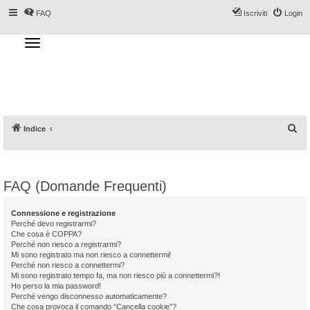
FAQ
Iscriviti
Login
T
o
g
Forum DoveSciare.it - Discussioni su
g
l
località sciistiche, impianti a fune, piste, sci
e
n
e materiali
a
v
i
g
a
C
Indice
t
i
e
o
n
r
c
FAQ (Domande Frequenti)
a
Connessione e registrazione
Perché devo registrarmi?
Che cosa è COPPA?
Perché non riesco a registrarmi?
Mi sono registrato ma non riesco a connettermi!
Perché non riesco a connettermi?
Mi sono registrato tempo fa, ma non riesco più a connettermi?!
Ho perso la mia password!
Perché vengo disconnesso automaticamente?
Che cosa provoca il comando “Cancella cookie”?