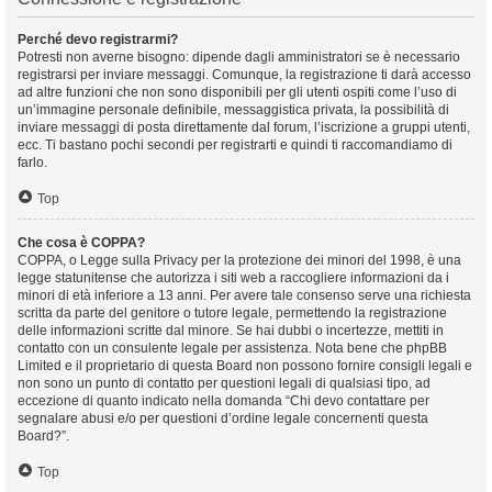
Perché devo registrarmi?
Potresti non averne bisogno: dipende dagli amministratori se è necessario
registrarsi per inviare messaggi. Comunque, la registrazione ti darà accesso
ad altre funzioni che non sono disponibili per gli utenti ospiti come l’uso di
un’immagine personale definibile, messaggistica privata, la possibilità di
inviare messaggi di posta direttamente dal forum, l’iscrizione a gruppi utenti,
ecc. Ti bastano pochi secondi per registrarti e quindi ti raccomandiamo di
farlo.
Top
Che cosa è COPPA?
COPPA, o Legge sulla Privacy per la protezione dei minori del 1998, è una
legge statunitense che autorizza i siti web a raccogliere informazioni da i
minori di età inferiore a 13 anni. Per avere tale consenso serve una richiesta
scritta da parte del genitore o tutore legale, permettendo la registrazione
delle informazioni scritte dal minore. Se hai dubbi o incertezze, mettiti in
contatto con un consulente legale per assistenza. Nota bene che phpBB
Limited e il proprietario di questa Board non possono fornire consigli legali e
non sono un punto di contatto per questioni legali di qualsiasi tipo, ad
eccezione di quanto indicato nella domanda “Chi devo contattare per
segnalare abusi e/o per questioni d’ordine legale concernenti questa
Board?”.
Top