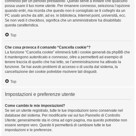
connesso per un periodo prestabilito. Questo serve a evitare che qualcuno
possa usare il tuo nome utente. Per rimanere connesso, seleziona l’opzione
quando entri, ma ricorda che questo non è consigliato se ti colleghi da un
PC usato anche da altri, ad es. in biblioteca, Internet point, università, ecc.
Se non vedi il checkbox, significa che un amministratore ha disabilitato
questa caratteristica.
Top
Che cosa provoca il comando “Cancella cookie”?
La funzione “Cancella cookie” eliminerà tutti i cookie generati da phpBB che
ti mantengono autenticato e connesso, oltre a permetterti ad esempio di
tenere traccia di quello che hai letto, se l’amministrazione ha attivato la
funzione. Se hai avuto problemi di accesso o di uscita dal sistema, la
cancellazione dei cookie potrebbe risolvere tali disguidi.
Top
Impostazioni e preferenze utente
Come cambio le mie impostazioni?
Se sei un utente registrato, tutte le tue impostazioni sono conservate nel
database del sistema. Per modificarle vai sul tuo Pannello di Controllo
Utente; generalmente sta in cima ad ogni pagina, ma questo potrebbe non
essere sempre vero. Questo ti permetterà di cambiare tutte le tue
impostazioni e le preferenze.