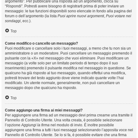
argomento”. Per pubblicare una risposta ad un argomento, clicca su
“Rispondi”. Potresti avere bisogno di registrarti prima di poter inviare un
messaggio: le tue funzioni disponibili sono elencate in fondo alla pagina del
forum o dell’argomento (la lista
Puoi aprire nuovi argomenti
,
Puoi votare nei
sondaggi
, ecc.).
Top
Come modifico o cancello un messaggio?
Puoi modificare o cancellare solo i tuoi messaggi, a meno che tu non sia un
amministratore o un moderatore. Puoi cancellare un messaggio premendo il
pulsante con la «X» nel messaggio che vuoi eliminare. Puoi modificare un
messaggio (a volte solo per un limitato periodo di tempo dopo il suo
inserimento) premendo il pulsante
modifica
nel messaggio in questione. Se
qualcuno ha già risposto al tuo messaggio, quando effettui una modifica,
potresti trovare del testo aggiunto dove viene indicato quante volte l’hai
modificato. Un utente normale, generalmente, non può cancellare un
messaggio dopo che qualcuno ha risposto.
Top
Come aggiungo una firma ai miei messaggi?
Per aggiungere una firma ad un messaggio devi prima crearne una tramite il
Pannello di Controllo Utente. Una volta creata, è possibile selezionare
l’opzione
Aggiungi la firma
nel modulo di invio. È inoltre possibile
aggiungere una firma a tutti i tuoi messaggi selezionando l’apposita voce nel
Pannello di Controllo Utente. Se lo si fa, è possibile evitare che una firma