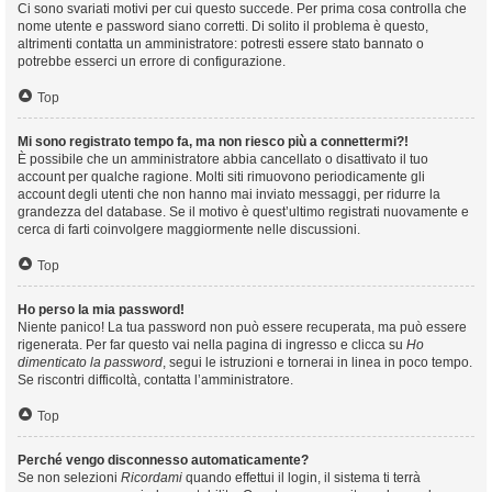
Ci sono svariati motivi per cui questo succede. Per prima cosa controlla che
nome utente e password siano corretti. Di solito il problema è questo,
altrimenti contatta un amministratore: potresti essere stato bannato o
potrebbe esserci un errore di configurazione.
Top
Mi sono registrato tempo fa, ma non riesco più a connettermi?!
È possibile che un amministratore abbia cancellato o disattivato il tuo
account per qualche ragione. Molti siti rimuovono periodicamente gli
account degli utenti che non hanno mai inviato messaggi, per ridurre la
grandezza del database. Se il motivo è quest’ultimo registrati nuovamente e
cerca di farti coinvolgere maggiormente nelle discussioni.
Top
Ho perso la mia password!
Niente panico! La tua password non può essere recuperata, ma può essere
rigenerata. Per far questo vai nella pagina di ingresso e clicca su
Ho
dimenticato la password
, segui le istruzioni e tornerai in linea in poco tempo.
Se riscontri difficoltà, contatta l’amministratore.
Top
Perché vengo disconnesso automaticamente?
Se non selezioni
Ricordami
quando effettui il login, il sistema ti terrà