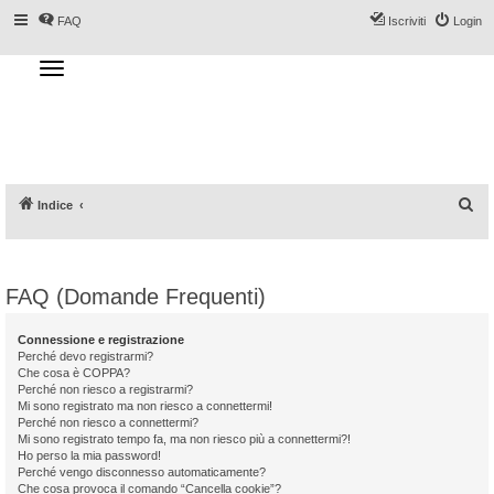
FAQ
Iscriviti
Login
T
o
g
Forum DoveSciare.it - Discussioni su
g
l
località sciistiche, impianti a fune, piste, sci
e
n
e materiali
a
v
i
g
a
C
Indice
t
i
e
o
n
r
c
FAQ (Domande Frequenti)
a
Connessione e registrazione
Perché devo registrarmi?
Che cosa è COPPA?
Perché non riesco a registrarmi?
Mi sono registrato ma non riesco a connettermi!
Perché non riesco a connettermi?
Mi sono registrato tempo fa, ma non riesco più a connettermi?!
Ho perso la mia password!
Perché vengo disconnesso automaticamente?
Che cosa provoca il comando “Cancella cookie”?