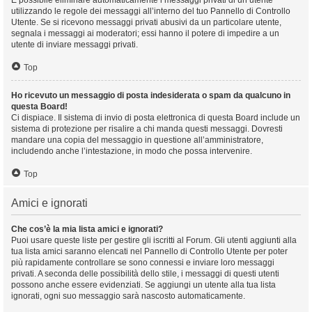
È possibile eliminare automaticamente i messaggi privati ​​di un utente
utilizzando le regole dei messaggi all’interno del tuo Pannello di Controllo
Utente. Se si ricevono messaggi privati ​​abusivi da un particolare utente,
segnala i messaggi ai moderatori; essi hanno il potere di impedire a un
utente di inviare messaggi privati​​.
Top
Ho ricevuto un messaggio di posta indesiderata o spam da qualcuno in
questa Board!
Ci dispiace. Il sistema di invio di posta elettronica di questa Board include un
sistema di protezione per risalire a chi manda questi messaggi. Dovresti
mandare una copia del messaggio in questione all’amministratore,
includendo anche l’intestazione, in modo che possa intervenire.
Top
Amici e ignorati
Che cos’è la mia lista amici e ignorati?
Puoi usare queste liste per gestire gli iscritti al Forum. Gli utenti aggiunti alla
tua lista amici saranno elencati nel Pannello di Controllo Utente per poter
più rapidamente controllare se sono connessi e inviare loro messaggi
privati. A seconda delle possibilità dello stile, i messaggi di questi utenti
possono anche essere evidenziati. Se aggiungi un utente alla tua lista
ignorati, ogni suo messaggio sarà nascosto automaticamente.