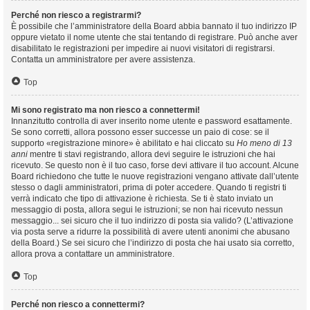
Perché non riesco a registrarmi?
È possibile che l’amministratore della Board abbia bannato il tuo indirizzo IP
oppure vietato il nome utente che stai tentando di registrare. Può anche aver
disabilitato le registrazioni per impedire ai nuovi visitatori di registrarsi.
Contatta un amministratore per avere assistenza.
Top
Mi sono registrato ma non riesco a connettermi!
Innanzitutto controlla di aver inserito nome utente e password esattamente.
Se sono corretti, allora possono esser successe un paio di cose: se il
supporto «registrazione minore» è abilitato e hai cliccato su
Ho meno di 13
anni
mentre ti stavi registrando, allora devi seguire le istruzioni che hai
ricevuto. Se questo non è il tuo caso, forse devi attivare il tuo account. Alcune
Board richiedono che tutte le nuove registrazioni vengano attivate dall’utente
stesso o dagli amministratori, prima di poter accedere. Quando ti registri ti
verrà indicato che tipo di attivazione è richiesta. Se ti è stato inviato un
messaggio di posta, allora segui le istruzioni; se non hai ricevuto nessun
messaggio... sei sicuro che il tuo indirizzo di posta sia valido? (L’attivazione
via posta serve a ridurre la possibilità di avere utenti anonimi che abusano
della Board.) Se sei sicuro che l’indirizzo di posta che hai usato sia corretto,
allora prova a contattare un amministratore.
Top
Perché non riesco a connettermi?