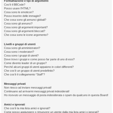
Formattazione e tipi di argomenti
Cos’è il BBCode?
Posso usare l’HTML?
Cosa sono le emoticon?
Posso inserire delle immagini?
Che cosa sono gli annunci globali?
Cosa sono gli annunci?
Cosa sono gli argomenti importanti?
Cosa sono gli argomenti bloccati?
Che cosa sono le icone argomento?
Livelli e gruppi di utenti
Cosa sono gli amministratori?
Cosa sono i moderatori?
Cosa sono i gruppi di utenti?
Dove trovo i gruppi e come posso far parte di uno di essi?
Come divento leader di un gruppo?
Perché alcuni gruppi di utenti appaiono in colori differenti?
Che cos’è un gruppo di utenti predefinito?
Che cos’è il collegamento “Staff”?
Messaggi privati
Non riesco ad inviare messaggi privati!
Continuano ad arrivarmi messaggi privati indesiderati!
Ho ricevuto un messaggio di posta indesiderata o spam da qualcuno in questa Board!
Amici e ignorati
Che cos’è la mia lista amici e ignorati?
Come posso aggiungere o rimuovere un utente dalla mia lista amici o ignorati?