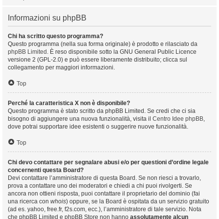
Informazioni su phpBB
Chi ha scritto questo programma?
Questo programma (nella sua forma originale) è prodotto e rilasciato da
phpBB Limited
. È reso disponibile sotto la GNU General Public Licence
versione 2 (GPL-2.0) e può essere liberamente distribuito; clicca sul
collegamento per maggiori informazioni.
Top
Perché la caratteristica X non è disponibile?
Questo programma è stato scritto da phpBB Limited. Se credi che ci sia
bisogno di aggiungere una nuova funzionalità, visita il
Centro Idee phpBB
,
dove potrai supportare idee esistenti o suggerire nuove funzionalità.
Top
Chi devo contattare per segnalare abusi e/o per questioni d’ordine legale
concernenti questa Board?
Devi contattare l’amministratore di questa Board. Se non riesci a trovarlo,
prova a contattare uno dei moderatori e chiedi a chi puoi rivolgerti. Se
ancora non ottieni risposta, puoi contattare il proprietario del dominio (fai
una ricerca con
whois
) oppure, se la Board è ospitata da un servizio gratuito
(ad es. yahoo, free.fr, f2s.com, ecc.), l’amministratore di tale servizio. Nota
che phpBB Limited e phpBB Store non hanno
assolutamente alcun