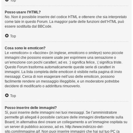
Top
Posso usare l’HTML?
No. Non è possibile inserire del codice HTML e ottenere che sia interpretato
come tale in questo Forum. La maggior parte delle funzioni dell’HTML può
essere sostituita dal BBCode.
Top
Cosa sono le emoticon?
Le «emoticon» o «faccine» (in inglese,
emoticons
o
smileys
) sono piccole
immagini che possono essere usate per esprimere una sensazione o
un’emozione con pochi caratteri; ad es. :) significa felice, :( significa triste.
Questo Forum trasforma automaticamente queste serie di caratteri in
immagini. La lista completa delle emoticon è visibile nella pagina di invio
messaggi. Cerca di non esagerare nell’uso delle emoticon, possono
facilmente rendere un messaggio illeggibile, e un moderatore potrebbe
decidere di modificarlo o addirittura rimuoverlo.
Top
Posso inserire delle immagini?
Sì, puoi inserire delle immagini nei tuoi messaggi. Se l’amministratore
permette gli allegati è possibile caricare delle immagini direttamente sulla
Board; in alternativa devi creare un collegamento a un’immagine ospitata su
un server di pubblico accesso, ad es. http://www.indirizzo-del-
sito.com/immagine.gif. Non puoi inserire immagini che hai sul tuo PC (a