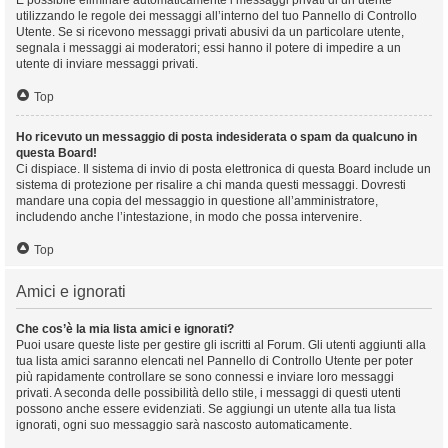
È possibile eliminare automaticamente i messaggi privati ​​di un utente
utilizzando le regole dei messaggi all’interno del tuo Pannello di Controllo
Utente. Se si ricevono messaggi privati ​​abusivi da un particolare utente,
segnala i messaggi ai moderatori; essi hanno il potere di impedire a un
utente di inviare messaggi privati​​.
Top
Ho ricevuto un messaggio di posta indesiderata o spam da qualcuno in
questa Board!
Ci dispiace. Il sistema di invio di posta elettronica di questa Board include un
sistema di protezione per risalire a chi manda questi messaggi. Dovresti
mandare una copia del messaggio in questione all’amministratore,
includendo anche l’intestazione, in modo che possa intervenire.
Top
Amici e ignorati
Che cos’è la mia lista amici e ignorati?
Puoi usare queste liste per gestire gli iscritti al Forum. Gli utenti aggiunti alla
tua lista amici saranno elencati nel Pannello di Controllo Utente per poter
più rapidamente controllare se sono connessi e inviare loro messaggi
privati. A seconda delle possibilità dello stile, i messaggi di questi utenti
possono anche essere evidenziati. Se aggiungi un utente alla tua lista
ignorati, ogni suo messaggio sarà nascosto automaticamente.