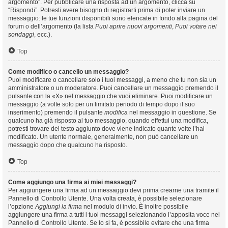
argomento”. Per pubblicare una risposta ad un argomento, clicca su
“Rispondi”. Potresti avere bisogno di registrarti prima di poter inviare un
messaggio: le tue funzioni disponibili sono elencate in fondo alla pagina del
forum o dell’argomento (la lista
Puoi aprire nuovi argomenti
,
Puoi votare nei
sondaggi
, ecc.).
Top
Come modifico o cancello un messaggio?
Puoi modificare o cancellare solo i tuoi messaggi, a meno che tu non sia un
amministratore o un moderatore. Puoi cancellare un messaggio premendo il
pulsante con la «X» nel messaggio che vuoi eliminare. Puoi modificare un
messaggio (a volte solo per un limitato periodo di tempo dopo il suo
inserimento) premendo il pulsante
modifica
nel messaggio in questione. Se
qualcuno ha già risposto al tuo messaggio, quando effettui una modifica,
potresti trovare del testo aggiunto dove viene indicato quante volte l’hai
modificato. Un utente normale, generalmente, non può cancellare un
messaggio dopo che qualcuno ha risposto.
Top
Come aggiungo una firma ai miei messaggi?
Per aggiungere una firma ad un messaggio devi prima crearne una tramite il
Pannello di Controllo Utente. Una volta creata, è possibile selezionare
l’opzione
Aggiungi la firma
nel modulo di invio. È inoltre possibile
aggiungere una firma a tutti i tuoi messaggi selezionando l’apposita voce nel
Pannello di Controllo Utente. Se lo si fa, è possibile evitare che una firma