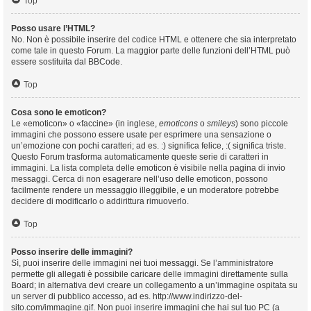
Top
Posso usare l’HTML?
No. Non è possibile inserire del codice HTML e ottenere che sia interpretato
come tale in questo Forum. La maggior parte delle funzioni dell’HTML può
essere sostituita dal BBCode.
Top
Cosa sono le emoticon?
Le «emoticon» o «faccine» (in inglese,
emoticons
o
smileys
) sono piccole
immagini che possono essere usate per esprimere una sensazione o
un’emozione con pochi caratteri; ad es. :) significa felice, :( significa triste.
Questo Forum trasforma automaticamente queste serie di caratteri in
immagini. La lista completa delle emoticon è visibile nella pagina di invio
messaggi. Cerca di non esagerare nell’uso delle emoticon, possono
facilmente rendere un messaggio illeggibile, e un moderatore potrebbe
decidere di modificarlo o addirittura rimuoverlo.
Top
Posso inserire delle immagini?
Sì, puoi inserire delle immagini nei tuoi messaggi. Se l’amministratore
permette gli allegati è possibile caricare delle immagini direttamente sulla
Board; in alternativa devi creare un collegamento a un’immagine ospitata su
un server di pubblico accesso, ad es. http://www.indirizzo-del-
sito.com/immagine.gif. Non puoi inserire immagini che hai sul tuo PC (a