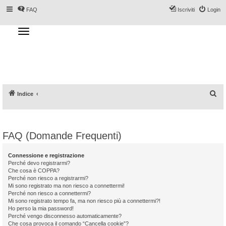
FAQ
Iscriviti
Login
T
o
g
Forum DoveSciare.it - Discussioni su
g
l
località sciistiche, impianti a fune, piste, sci
e
n
e materiali
a
v
i
g
a
C
Indice
t
i
e
o
n
r
c
FAQ (Domande Frequenti)
a
Connessione e registrazione
Perché devo registrarmi?
Che cosa è COPPA?
Perché non riesco a registrarmi?
Mi sono registrato ma non riesco a connettermi!
Perché non riesco a connettermi?
Mi sono registrato tempo fa, ma non riesco più a connettermi?!
Ho perso la mia password!
Perché vengo disconnesso automaticamente?
Che cosa provoca il comando “Cancella cookie”?