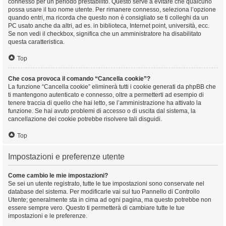
connesso per un periodo prestabilito. Questo serve a evitare che qualcuno
possa usare il tuo nome utente. Per rimanere connesso, seleziona l’opzione
quando entri, ma ricorda che questo non è consigliato se ti colleghi da un
PC usato anche da altri, ad es. in biblioteca, Internet point, università, ecc.
Se non vedi il checkbox, significa che un amministratore ha disabilitato
questa caratteristica.
Top
Che cosa provoca il comando “Cancella cookie”?
La funzione “Cancella cookie” eliminerà tutti i cookie generati da phpBB che
ti mantengono autenticato e connesso, oltre a permetterti ad esempio di
tenere traccia di quello che hai letto, se l’amministrazione ha attivato la
funzione. Se hai avuto problemi di accesso o di uscita dal sistema, la
cancellazione dei cookie potrebbe risolvere tali disguidi.
Top
Impostazioni e preferenze utente
Come cambio le mie impostazioni?
Se sei un utente registrato, tutte le tue impostazioni sono conservate nel
database del sistema. Per modificarle vai sul tuo Pannello di Controllo
Utente; generalmente sta in cima ad ogni pagina, ma questo potrebbe non
essere sempre vero. Questo ti permetterà di cambiare tutte le tue
impostazioni e le preferenze.