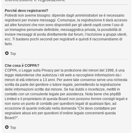
Perché devo registrarmi?
Potresti non averne bisogno: dipende dagli amministratori se è necessario
registrarsi per inviare messaggi. Comunque, la registrazione ti darà accesso
ad altre funzioni che non sono disponibili per gli utenti ospiti come l’uso di
un’immagine personale definibile, messaggistica privata, la possibilità di
inviare messaggi di posta direttamente dal forum, l’iscrizione a gruppi utenti,
ecc. Ti bastano pochi secondi per registrarti e quindi ti raccomandiamo di
farlo.
Top
Che cosa è COPPA?
COPPA, o Legge sulla Privacy per la protezione dei minori del 1998, è una
legge statunitense che autorizza i siti web a raccogliere informazioni da i
minori di età inferiore a 13 anni. Per avere tale consenso serve una richiesta
scritta da parte del genitore o tutore legale, permettendo la registrazione
delle informazioni scritte dal minore. Se hai dubbi o incertezze, mettiti in
contatto con un consulente legale per assistenza. Nota bene che phpBB
Limited e il proprietario di questa Board non possono fornire consigli legali e
non sono un punto di contatto per questioni legali di qualsiasi tipo, ad
eccezione di quanto indicato nella domanda “Chi devo contattare per
segnalare abusi e/o per questioni d’ordine legale concernenti questa
Board?”.
Top