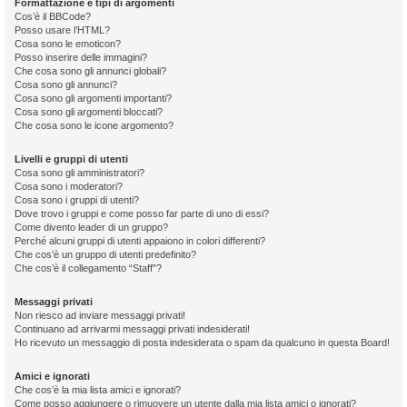
Formattazione e tipi di argomenti
Cos’è il BBCode?
Posso usare l’HTML?
Cosa sono le emoticon?
Posso inserire delle immagini?
Che cosa sono gli annunci globali?
Cosa sono gli annunci?
Cosa sono gli argomenti importanti?
Cosa sono gli argomenti bloccati?
Che cosa sono le icone argomento?
Livelli e gruppi di utenti
Cosa sono gli amministratori?
Cosa sono i moderatori?
Cosa sono i gruppi di utenti?
Dove trovo i gruppi e come posso far parte di uno di essi?
Come divento leader di un gruppo?
Perché alcuni gruppi di utenti appaiono in colori differenti?
Che cos’è un gruppo di utenti predefinito?
Che cos’è il collegamento “Staff”?
Messaggi privati
Non riesco ad inviare messaggi privati!
Continuano ad arrivarmi messaggi privati indesiderati!
Ho ricevuto un messaggio di posta indesiderata o spam da qualcuno in questa Board!
Amici e ignorati
Che cos’è la mia lista amici e ignorati?
Come posso aggiungere o rimuovere un utente dalla mia lista amici o ignorati?