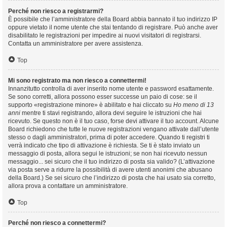
Perché non riesco a registrarmi?
È possibile che l’amministratore della Board abbia bannato il tuo indirizzo IP
oppure vietato il nome utente che stai tentando di registrare. Può anche aver
disabilitato le registrazioni per impedire ai nuovi visitatori di registrarsi.
Contatta un amministratore per avere assistenza.
Top
Mi sono registrato ma non riesco a connettermi!
Innanzitutto controlla di aver inserito nome utente e password esattamente.
Se sono corretti, allora possono esser successe un paio di cose: se il
supporto «registrazione minore» è abilitato e hai cliccato su
Ho meno di 13
anni
mentre ti stavi registrando, allora devi seguire le istruzioni che hai
ricevuto. Se questo non è il tuo caso, forse devi attivare il tuo account. Alcune
Board richiedono che tutte le nuove registrazioni vengano attivate dall’utente
stesso o dagli amministratori, prima di poter accedere. Quando ti registri ti
verrà indicato che tipo di attivazione è richiesta. Se ti è stato inviato un
messaggio di posta, allora segui le istruzioni; se non hai ricevuto nessun
messaggio... sei sicuro che il tuo indirizzo di posta sia valido? (L’attivazione
via posta serve a ridurre la possibilità di avere utenti anonimi che abusano
della Board.) Se sei sicuro che l’indirizzo di posta che hai usato sia corretto,
allora prova a contattare un amministratore.
Top
Perché non riesco a connettermi?