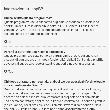
Informazioni su phpBB
Chi ha scritto questo programma?
Questo programma (nella sua forma originale) è prodotto e rilasciato da
phpBB Limited
. È reso disponibile sotto la GNU General Public Licence
versione 2 (GPL-2.0) e può essere liberamente distribuito; clicca sul
collegamento per maggiori informazioni.
Top
Perché la caratteristica X non è disponibile?
Questo programma è stato scritto da phpBB Limited. Se credi che ci sia
bisogno di aggiungere una nuova funzionalità, visita il
Centro Idee phpBB
,
dove potrai supportare idee esistenti o suggerire nuove funzionalità.
Top
Chi devo contattare per segnalare abusi e/o per questioni d’ordine legale
concernenti questa Board?
Devi contattare l’amministratore di questa Board. Se non riesci a trovarlo,
prova a contattare uno dei moderatori e chiedi a chi puoi rivolgerti. Se
ancora non ottieni risposta, puoi contattare il proprietario del dominio (fai
una ricerca con
whois
) oppure, se la Board è ospitata da un servizio gratuito
(ad es. yahoo, free.fr, f2s.com, ecc.), l’amministratore di tale servizio. Nota
che phpBB Limited e phpBB Store non hanno
assolutamente alcun