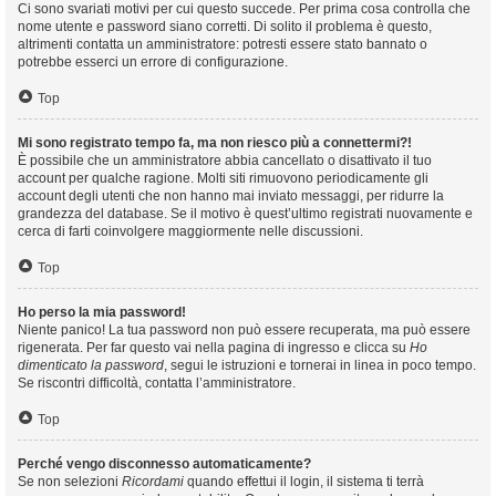
Ci sono svariati motivi per cui questo succede. Per prima cosa controlla che
nome utente e password siano corretti. Di solito il problema è questo,
altrimenti contatta un amministratore: potresti essere stato bannato o
potrebbe esserci un errore di configurazione.
Top
Mi sono registrato tempo fa, ma non riesco più a connettermi?!
È possibile che un amministratore abbia cancellato o disattivato il tuo
account per qualche ragione. Molti siti rimuovono periodicamente gli
account degli utenti che non hanno mai inviato messaggi, per ridurre la
grandezza del database. Se il motivo è quest’ultimo registrati nuovamente e
cerca di farti coinvolgere maggiormente nelle discussioni.
Top
Ho perso la mia password!
Niente panico! La tua password non può essere recuperata, ma può essere
rigenerata. Per far questo vai nella pagina di ingresso e clicca su
Ho
dimenticato la password
, segui le istruzioni e tornerai in linea in poco tempo.
Se riscontri difficoltà, contatta l’amministratore.
Top
Perché vengo disconnesso automaticamente?
Se non selezioni
Ricordami
quando effettui il login, il sistema ti terrà