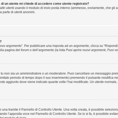
a di un utente mi chiede di accedere come utente registrato?
 altri utenti usando il modulo di invio posta interno (ammesso, ovviamente, che gli 
a parte di utenti anonimi.
?
vo argomento”. Per pubblicare una risposta ad un argomento, clicca su “Rispondi”. P
lla pagina del forum o dell’argomento (la lista
Puoi aprire nuovi argomenti
,
Puoi vo
e tu non sia un amministratore o un moderatore. Puoi cancellare un messaggio pre
limitato periodo di tempo dopo il suo inserimento) premendo il pulsante
modifica
nel
 testo aggiunto dove viene indicato quante volte l’hai modificato. Un utente norm
na tramite il Pannello di Controllo Utente. Una volta creata, è possibile selezion
nando l’apposita voce nel Pannello di Controllo Utente. Se lo si fa, è possibile evi
del modulo di invio.