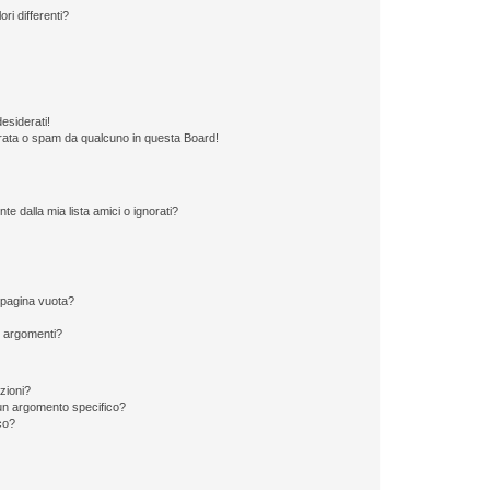
ri differenti?
esiderati!
rata o spam da qualcuno in questa Board!
 dalla mia lista amici o ignorati?
 pagina vuota?
i argomenti?
izioni?
un argomento specifico?
co?