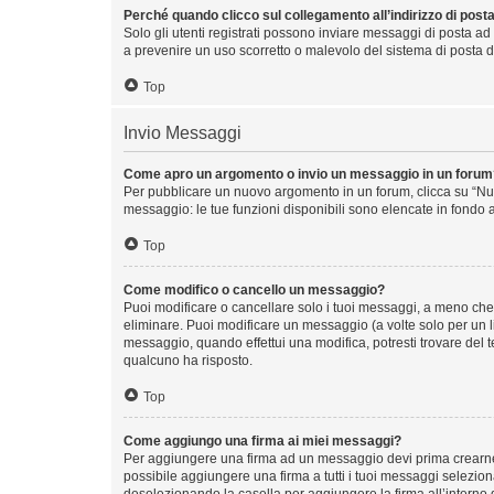
Perché quando clicco sul collegamento all’indirizzo di post
Solo gli utenti registrati possono inviare messaggi di posta ad
a prevenire un uso scorretto o malevolo del sistema di posta d
Top
Invio Messaggi
Come apro un argomento o invio un messaggio in un forum
Per pubblicare un nuovo argomento in un forum, clicca su “Nuo
messaggio: le tue funzioni disponibili sono elencate in fondo a
Top
Come modifico o cancello un messaggio?
Puoi modificare o cancellare solo i tuoi messaggi, a meno ch
eliminare. Puoi modificare un messaggio (a volte solo per un 
messaggio, quando effettui una modifica, potresti trovare del
qualcuno ha risposto.
Top
Come aggiungo una firma ai miei messaggi?
Per aggiungere una firma ad un messaggio devi prima crearne u
possibile aggiungere una firma a tutti i tuoi messaggi selezio
deselezionando la casella per aggiungere la firma all’interno 