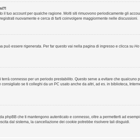
mi?!
to il tuo account per qualche ragione. Molti siti rimuovono periodicamente gli acco
 registrati nuovamente e cerca di farti coinvolgere maggiormente nelle discussioni.
 può essere rigenerata. Per far questo vai nella pagina di ingresso e clicca su
Ho 
ma ti terrà connesso per un periodo prestabilito. Questo serve a evitare che qualcun
nsigliato se ti colleghi da un PC usato anche da altri, ad es. in biblioteca, Interne
i da phpBB che ti mantengono autenticato e connesso, oltre a permetterti ad esempio 
scita dal sistema, la cancellazione dei cookie potrebbe risolvere tali disguidi.