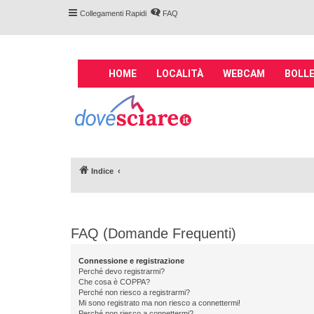
Collegamenti Rapidi
FAQ
M
HOME
LOCALITÀ
WEBCAM
BOLLE
a
i
Forum DoveSciare.
n
impianti a fune, 
n
Parliamo nel forum di località sciis
a
v
Indice
i
g
a
t
FAQ (Domande Frequenti)
i
o
Connessione e registrazione
n
Perché devo registrarmi?
Che cosa è COPPA?
Perché non riesco a registrarmi?
Mi sono registrato ma non riesco a connettermi!
Perché non riesco a connettermi?