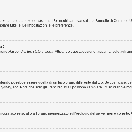
nservate nel database del sistema. Per modificarle vai sul tuo Pannello di Controll
iare tutte le tue impostazioni e le preferenze.
ea?
pzione
Nascondi il tuo stato in linea
. Attivando questa opzione, apparirai solo agli amm
endo potrebbe essere quella di un fuso orario differente dal tuo. Se così fosse, devi
Sydney, ecc. Nota che solo gli utenti registrati possono cambiare il fuso orario e mo
è ancora scorretta, allora l’orario memorizzato sull’orologio del server non è corrett