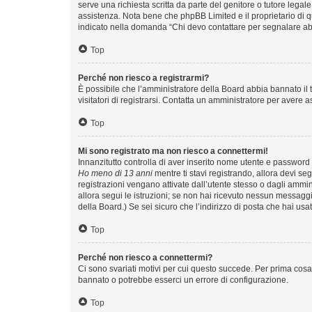
serve una richiesta scritta da parte del genitore o tutore legal
assistenza. Nota bene che phpBB Limited e il proprietario di q
indicato nella domanda “Chi devo contattare per segnalare ab
Top
Perché non riesco a registrarmi?
È possibile che l’amministratore della Board abbia bannato il t
visitatori di registrarsi. Contatta un amministratore per avere a
Top
Mi sono registrato ma non riesco a connettermi!
Innanzitutto controlla di aver inserito nome utente e password 
Ho meno di 13 anni
mentre ti stavi registrando, allora devi seg
registrazioni vengano attivate dall’utente stesso o dagli amminis
allora segui le istruzioni; se non hai ricevuto nessun messaggio
della Board.) Se sei sicuro che l’indirizzo di posta che hai usa
Top
Perché non riesco a connettermi?
Ci sono svariati motivi per cui questo succede. Per prima cosa 
bannato o potrebbe esserci un errore di configurazione.
Top