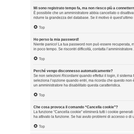
Mi sono registrato tempo fa, ma non riesco più a connetter
È possibile che un amministratore abbia cancellato o disattiva
ridurre la grandezza del database. Se il motivo è quest’ultimo
Top
Ho perso la mia password!
Niente panico! La tua password non può essere recuperata, ma
in poco tempo. Se riscontri difficoltà, contatta l’amministratore.
Top
Perché vengo disconnesso automaticamente?
Se non selezioni
Ricordami
quando effettui il login, il siste
seleziona l’opzione quando entri, ma ricorda che questo non è co
un amministratore ha disabilitato questa caratteristica.
Top
Che cosa provoca il comando “Cancella cookie”?
La funzione “Cancella cookie” eliminerà tutti i cookie generat
ha attivato la funzione. Se hai avuto problemi di accesso o di u
Top