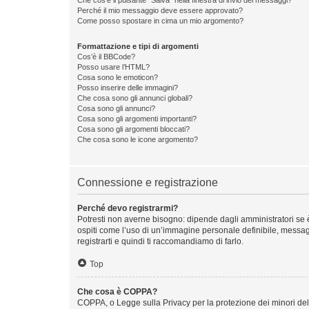
Perché il mio messaggio deve essere approvato?
Come posso spostare in cima un mio argomento?
Formattazione e tipi di argomenti
Cos’è il BBCode?
Posso usare l’HTML?
Cosa sono le emoticon?
Posso inserire delle immagini?
Che cosa sono gli annunci globali?
Cosa sono gli annunci?
Cosa sono gli argomenti importanti?
Cosa sono gli argomenti bloccati?
Che cosa sono le icone argomento?
Connessione e registrazione
Perché devo registrarmi?
Potresti non averne bisogno: dipende dagli amministratori se è
ospiti come l’uso di un’immagine personale definibile, messaggi
registrarti e quindi ti raccomandiamo di farlo.
Top
Che cosa è COPPA?
COPPA, o Legge sulla Privacy per la protezione dei minori del 