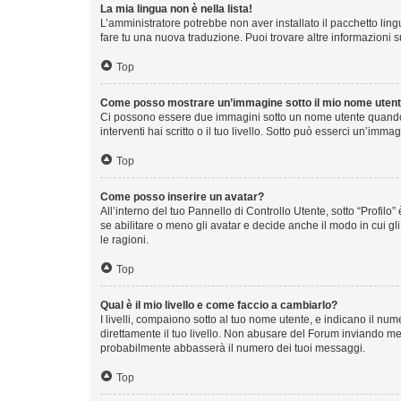
La mia lingua non è nella lista!
L’amministratore potrebbe non aver installato il pacchetto ling
fare tu una nuova traduzione. Puoi trovare altre informazioni s
Top
Come posso mostrare un’immagine sotto il mio nome uten
Ci possono essere due immagini sotto un nome utente quando s
interventi hai scritto o il tuo livello. Sotto può esserci un’im
Top
Come posso inserire un avatar?
All’interno del tuo Pannello di Controllo Utente, sotto “Profi
se abilitare o meno gli avatar e decide anche il modo in cui g
le ragioni.
Top
Qual è il mio livello e come faccio a cambiarlo?
I livelli, compaiono sotto al tuo nome utente, e indicano il n
direttamente il tuo livello. Non abusare del Forum inviando m
probabilmente abbasserà il numero dei tuoi messaggi.
Top