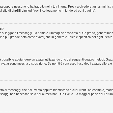
ua oppure nessuno lo ha tradotto nella tua lingua. Prova a chiedere agli amministrato
ul sito di phpBB Limited (trovi il collegamento in fondo ad ogni pagina).
te?
i leggono i messaggi. La prima è l’immagine associata al tuo grado, generalmente 
magine più grande nota come avatar, che in genere è unica e specifica per ogni utente.
lo” è possibile aggiungere un avatar utilizzando uno dei seguenti quattro metodi: Gr
li avatar sono messi a disposizione. Se non ti è concesso l’uso degli avatar, allora
umero di messaggi che hai inviato oppure identificano alcuni utenti, ad esempio, mod
essaggi non necessari solo per aumentare il tuo livello. La maggior parte dei Foru