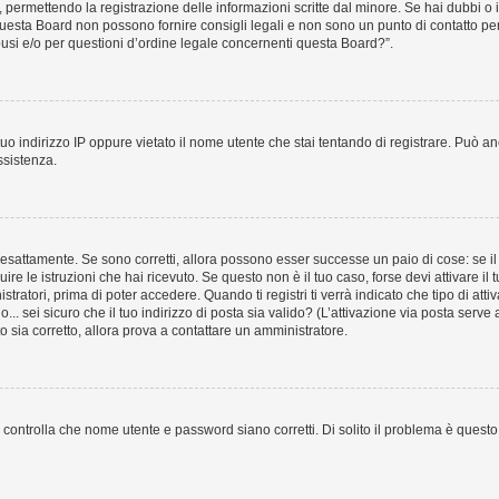
e, permettendo la registrazione delle informazioni scritte dal minore. Se hai dubbi o 
uesta Board non possono fornire consigli legali e non sono un punto di contatto per 
usi e/o per questioni d’ordine legale concernenti questa Board?”.
uo indirizzo IP oppure vietato il nome utente che stai tentando di registrare. Può anc
ssistenza.
esattamente. Se sono corretti, allora possono esser successe un paio di cose: se il 
uire le istruzioni che hai ricevuto. Se questo non è il tuo caso, forse devi attivare 
tratori, prima di poter accedere. Quando ti registri ti verrà indicato che tipo di atti
... sei sicuro che il tuo indirizzo di posta sia valido? (L’attivazione via posta serve
to sia corretto, allora prova a contattare un amministratore.
controlla che nome utente e password siano corretti. Di solito il problema è questo, 