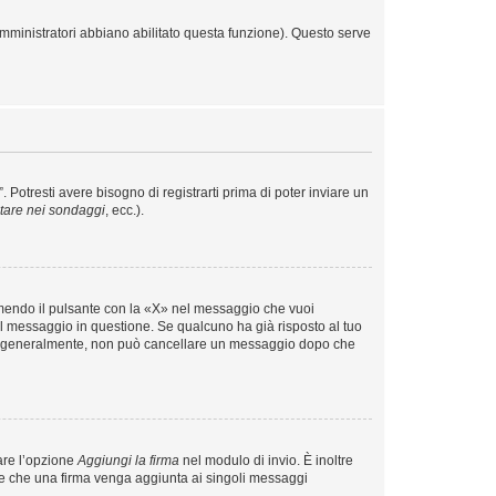
amministratori abbiano abilitato questa funzione). Questo serve
otresti avere bisogno di registrarti prima di poter inviare un
tare nei sondaggi
, ecc.).
mendo il pulsante con la «X» nel messaggio che vuoi
 messaggio in questione. Se qualcuno ha già risposto al tuo
ale, generalmente, non può cancellare un messaggio dopo che
are l’opzione
Aggiungi la firma
nel modulo di invio. È inoltre
tare che una firma venga aggiunta ai singoli messaggi