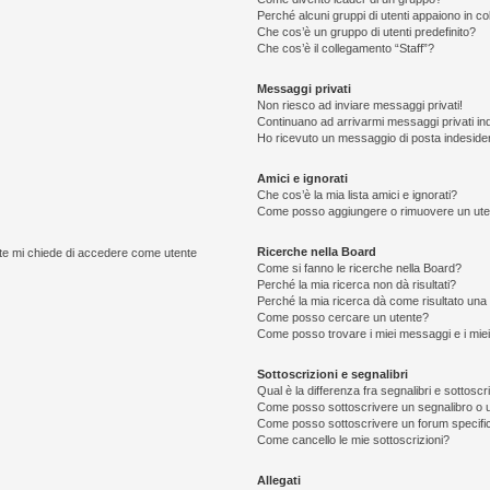
Perché alcuni gruppi di utenti appaiono in colo
Che cos’è un gruppo di utenti predefinito?
Che cos’è il collegamento “Staff”?
Messaggi privati
Non riesco ad inviare messaggi privati!
Continuano ad arrivarmi messaggi privati ind
Ho ricevuto un messaggio di posta indeside
Amici e ignorati
Che cos’è la mia lista amici e ignorati?
Come posso aggiungere o rimuovere un utente
Ricerche nella Board
ente mi chiede di accedere come utente
Come si fanno le ricerche nella Board?
Perché la mia ricerca non dà risultati?
Perché la mia ricerca dà come risultato una
Come posso cercare un utente?
Come posso trovare i miei messaggi e i mie
Sottoscrizioni e segnalibri
Qual è la differenza fra segnalibri e sottoscr
Come posso sottoscrivere un segnalibro o 
Come posso sottoscrivere un forum specifi
Come cancello le mie sottoscrizioni?
Allegati