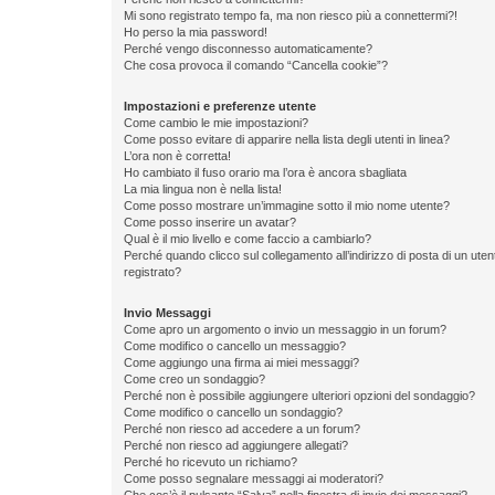
Mi sono registrato tempo fa, ma non riesco più a connettermi?!
Ho perso la mia password!
Perché vengo disconnesso automaticamente?
Che cosa provoca il comando “Cancella cookie”?
Impostazioni e preferenze utente
Come cambio le mie impostazioni?
Come posso evitare di apparire nella lista degli utenti in linea?
L’ora non è corretta!
Ho cambiato il fuso orario ma l’ora è ancora sbagliata
La mia lingua non è nella lista!
Come posso mostrare un’immagine sotto il mio nome utente?
Come posso inserire un avatar?
Qual è il mio livello e come faccio a cambiarlo?
Perché quando clicco sul collegamento all’indirizzo di posta di un ut
registrato?
Invio Messaggi
Come apro un argomento o invio un messaggio in un forum?
Come modifico o cancello un messaggio?
Come aggiungo una firma ai miei messaggi?
Come creo un sondaggio?
Perché non è possibile aggiungere ulteriori opzioni del sondaggio?
Come modifico o cancello un sondaggio?
Perché non riesco ad accedere a un forum?
Perché non riesco ad aggiungere allegati?
Perché ho ricevuto un richiamo?
Come posso segnalare messaggi ai moderatori?
Che cos’è il pulsante “Salva” nella finestra di invio dei messaggi?