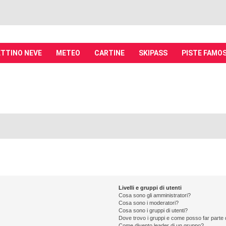
TTINO NEVE
METEO
CARTINE
SKIPASS
PISTE FAMO
it - Discussioni su località sciistiche,
piste, sci e materiali
tiche, piste sci, funivie e molto altro
Livelli e gruppi di utenti
Cosa sono gli amministratori?
Cosa sono i moderatori?
Cosa sono i gruppi di utenti?
Dove trovo i gruppi e come posso far parte d
Come divento leader di un gruppo?