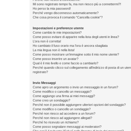
Mi sono registrato tempo fa, ma non riesco più a connettermi?!
Ho perso la mia password!
Perché vengo disconnesso automaticamente?
Che cosa provoca il comando “Cancella cookie”?
Impostazioni e preferenze utente
Come cambio le mie impostazioni?
Come posso evitare di apparire nella lista degli utenti in linea?
L’ora non è corretta!
Ho cambiato il fuso orario ma l’ora è ancora sbagliata
La mia lingua non è nella lista!
Come posso mostrare un’immagine sotto il mio nome utente?
Come posso inserire un avatar?
Qual è il mio livello e come faccio a cambiarlo?
Perché quando clicco sul collegamento all’indirizzo di posta di un ut
registrato?
Invio Messaggi
Come apro un argomento o invio un messaggio in un forum?
Come modifico o cancello un messaggio?
Come aggiungo una firma ai miei messaggi?
Come creo un sondaggio?
Perché non è possibile aggiungere ulteriori opzioni del sondaggio?
Come modifico o cancello un sondaggio?
Perché non riesco ad accedere a un forum?
Perché non riesco ad aggiungere allegati?
Perché ho ricevuto un richiamo?
Come posso segnalare messaggi ai moderatori?
Che cos’è il pulsante “Salva” nella finestra di invio dei messaggi?