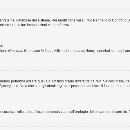
nservate nel database del sistema. Per modificarle vai sul tuo Pannello di Controll
iare tutte le tue impostazioni e le preferenze.
ea?
pzione
Nascondi il tuo stato in linea
. Attivando questa opzione, apparirai solo agli amm
endo potrebbe essere quella di un fuso orario differente dal tuo. Se così fosse, devi
Sydney, ecc. Nota che solo gli utenti registrati possono cambiare il fuso orario e mo
è ancora scorretta, allora l’orario memorizzato sull’orologio del server non è corrett