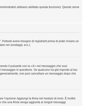
amministratori abbiano abilitato questa funzione). Questo serve
otresti avere bisogno di registrarti prima di poter inviare un
tare nei sondaggi
, ecc.).
mendo il pulsante con la «X» nel messaggio che vuoi
 messaggio in questione. Se qualcuno ha già risposto al tuo
ale, generalmente, non può cancellare un messaggio dopo che
are l’opzione
Aggiungi la firma
nel modulo di invio. È inoltre
tare che una firma venga aggiunta ai singoli messaggi