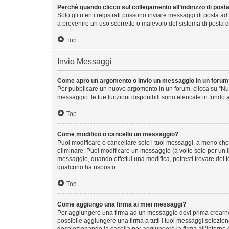
Perché quando clicco sul collegamento all’indirizzo di post
Solo gli utenti registrati possono inviare messaggi di posta ad
a prevenire un uso scorretto o malevolo del sistema di posta d
Top
Invio Messaggi
Come apro un argomento o invio un messaggio in un forum
Per pubblicare un nuovo argomento in un forum, clicca su “Nuo
messaggio: le tue funzioni disponibili sono elencate in fondo a
Top
Come modifico o cancello un messaggio?
Puoi modificare o cancellare solo i tuoi messaggi, a meno ch
eliminare. Puoi modificare un messaggio (a volte solo per un 
messaggio, quando effettui una modifica, potresti trovare del
qualcuno ha risposto.
Top
Come aggiungo una firma ai miei messaggi?
Per aggiungere una firma ad un messaggio devi prima crearne u
possibile aggiungere una firma a tutti i tuoi messaggi selezio
deselezionando la casella per aggiungere la firma all’interno 