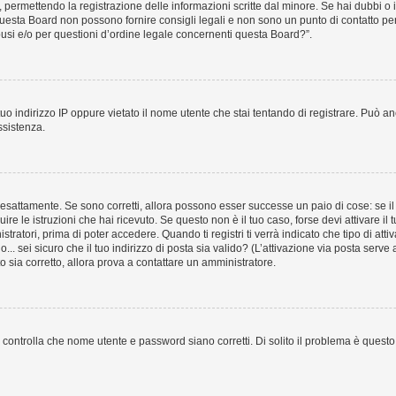
e, permettendo la registrazione delle informazioni scritte dal minore. Se hai dubbi o 
uesta Board non possono fornire consigli legali e non sono un punto di contatto per 
usi e/o per questioni d’ordine legale concernenti questa Board?”.
uo indirizzo IP oppure vietato il nome utente che stai tentando di registrare. Può anc
ssistenza.
esattamente. Se sono corretti, allora possono esser successe un paio di cose: se il 
uire le istruzioni che hai ricevuto. Se questo non è il tuo caso, forse devi attivare 
tratori, prima di poter accedere. Quando ti registri ti verrà indicato che tipo di atti
... sei sicuro che il tuo indirizzo di posta sia valido? (L’attivazione via posta serve
to sia corretto, allora prova a contattare un amministratore.
controlla che nome utente e password siano corretti. Di solito il problema è questo, 