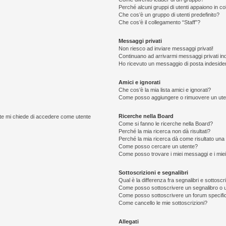
Perché alcuni gruppi di utenti appaiono in colo
Che cos’è un gruppo di utenti predefinito?
Che cos’è il collegamento “Staff”?
Messaggi privati
Non riesco ad inviare messaggi privati!
Continuano ad arrivarmi messaggi privati ind
Ho ricevuto un messaggio di posta indeside
Amici e ignorati
Che cos’è la mia lista amici e ignorati?
Come posso aggiungere o rimuovere un utente
Ricerche nella Board
ente mi chiede di accedere come utente
Come si fanno le ricerche nella Board?
Perché la mia ricerca non dà risultati?
Perché la mia ricerca dà come risultato una
Come posso cercare un utente?
Come posso trovare i miei messaggi e i mie
Sottoscrizioni e segnalibri
Qual è la differenza fra segnalibri e sottoscr
Come posso sottoscrivere un segnalibro o 
Come posso sottoscrivere un forum specifi
Come cancello le mie sottoscrizioni?
Allegati