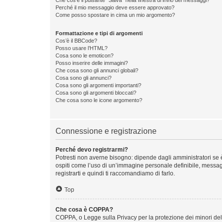
Perché il mio messaggio deve essere approvato?
Come posso spostare in cima un mio argomento?
Formattazione e tipi di argomenti
Cos’è il BBCode?
Posso usare l’HTML?
Cosa sono le emoticon?
Posso inserire delle immagini?
Che cosa sono gli annunci globali?
Cosa sono gli annunci?
Cosa sono gli argomenti importanti?
Cosa sono gli argomenti bloccati?
Che cosa sono le icone argomento?
Connessione e registrazione
Perché devo registrarmi?
Potresti non averne bisogno: dipende dagli amministratori se è
ospiti come l’uso di un’immagine personale definibile, messaggi
registrarti e quindi ti raccomandiamo di farlo.
Top
Che cosa è COPPA?
COPPA, o Legge sulla Privacy per la protezione dei minori del 