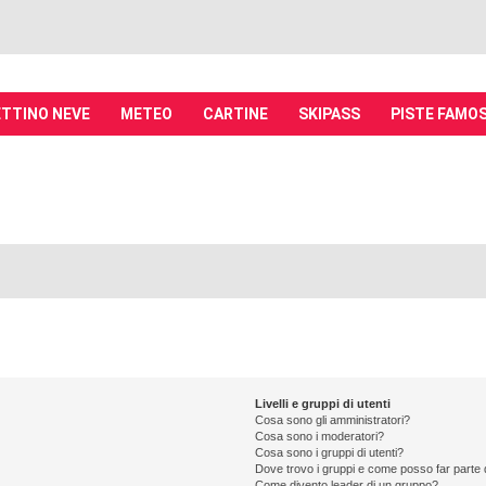
TTINO NEVE
METEO
CARTINE
SKIPASS
PISTE FAMO
it - Discussioni su località sciistiche,
piste, sci e materiali
tiche, piste sci, funivie e molto altro
Livelli e gruppi di utenti
Cosa sono gli amministratori?
Cosa sono i moderatori?
Cosa sono i gruppi di utenti?
Dove trovo i gruppi e come posso far parte d
Come divento leader di un gruppo?