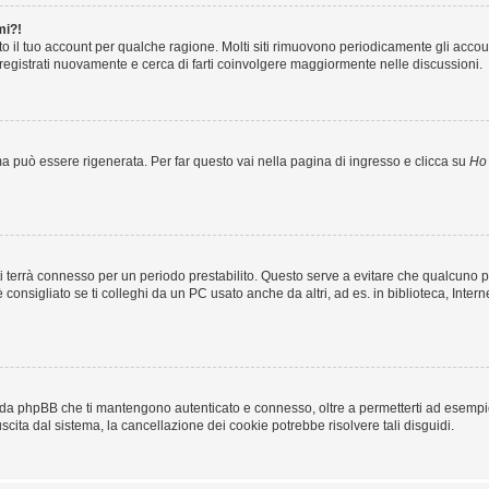
mi?!
to il tuo account per qualche ragione. Molti siti rimuovono periodicamente gli acco
 registrati nuovamente e cerca di farti coinvolgere maggiormente nelle discussioni.
 può essere rigenerata. Per far questo vai nella pagina di ingresso e clicca su
Ho 
ma ti terrà connesso per un periodo prestabilito. Questo serve a evitare che qualcun
nsigliato se ti colleghi da un PC usato anche da altri, ad es. in biblioteca, Interne
i da phpBB che ti mantengono autenticato e connesso, oltre a permetterti ad esempio 
scita dal sistema, la cancellazione dei cookie potrebbe risolvere tali disguidi.