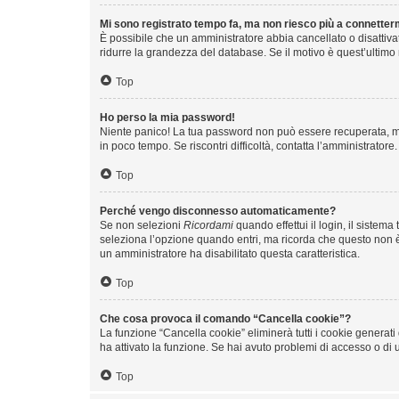
Mi sono registrato tempo fa, ma non riesco più a connetter
È possibile che un amministratore abbia cancellato o disattiva
ridurre la grandezza del database. Se il motivo è quest’ultimo
Top
Ho perso la mia password!
Niente panico! La tua password non può essere recuperata, ma
in poco tempo. Se riscontri difficoltà, contatta l’amministratore.
Top
Perché vengo disconnesso automaticamente?
Se non selezioni
Ricordami
quando effettui il login, il siste
seleziona l’opzione quando entri, ma ricorda che questo non è co
un amministratore ha disabilitato questa caratteristica.
Top
Che cosa provoca il comando “Cancella cookie”?
La funzione “Cancella cookie” eliminerà tutti i cookie generat
ha attivato la funzione. Se hai avuto problemi di accesso o di u
Top