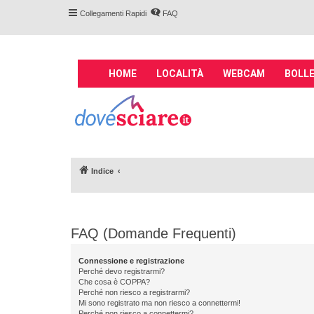
Collegamenti Rapidi
FAQ
M
HOME
LOCALITÀ
WEBCAM
BOLLE
a
i
Forum DoveSciare.
n
impianti a fune, 
n
Parliamo nel forum di località sciis
a
v
Indice
i
g
a
t
FAQ (Domande Frequenti)
i
o
Connessione e registrazione
n
Perché devo registrarmi?
Che cosa è COPPA?
Perché non riesco a registrarmi?
Mi sono registrato ma non riesco a connettermi!
Perché non riesco a connettermi?