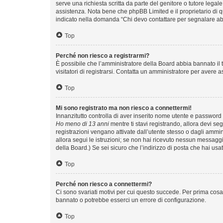
serve una richiesta scritta da parte del genitore o tutore legal
assistenza. Nota bene che phpBB Limited e il proprietario di q
indicato nella domanda “Chi devo contattare per segnalare ab
Top
Perché non riesco a registrarmi?
È possibile che l’amministratore della Board abbia bannato il t
visitatori di registrarsi. Contatta un amministratore per avere a
Top
Mi sono registrato ma non riesco a connettermi!
Innanzitutto controlla di aver inserito nome utente e password 
Ho meno di 13 anni
mentre ti stavi registrando, allora devi seg
registrazioni vengano attivate dall’utente stesso o dagli amminis
allora segui le istruzioni; se non hai ricevuto nessun messaggio
della Board.) Se sei sicuro che l’indirizzo di posta che hai usa
Top
Perché non riesco a connettermi?
Ci sono svariati motivi per cui questo succede. Per prima cosa 
bannato o potrebbe esserci un errore di configurazione.
Top