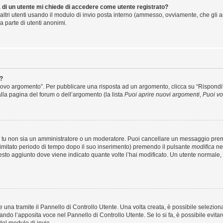
a di un utente mi chiede di accedere come utente registrato?
 altri utenti usando il modulo di invio posta interno (ammesso, ovviamente, che gli 
a parte di utenti anonimi.
?
vo argomento”. Per pubblicare una risposta ad un argomento, clicca su “Rispondi”. P
lla pagina del forum o dell’argomento (la lista
Puoi aprire nuovi argomenti
,
Puoi vo
e tu non sia un amministratore o un moderatore. Puoi cancellare un messaggio pre
limitato periodo di tempo dopo il suo inserimento) premendo il pulsante
modifica
nel
 testo aggiunto dove viene indicato quante volte l’hai modificato. Un utente norm
na tramite il Pannello di Controllo Utente. Una volta creata, è possibile selezion
nando l’apposita voce nel Pannello di Controllo Utente. Se lo si fa, è possibile evi
del modulo di invio.