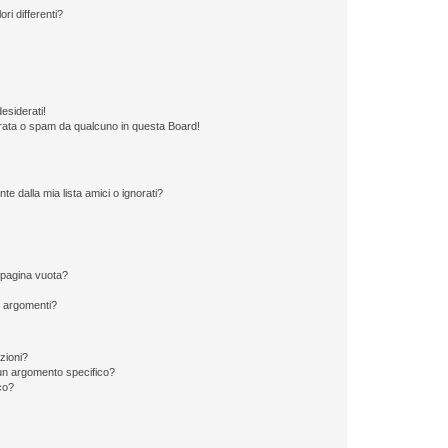
ri differenti?
esiderati!
rata o spam da qualcuno in questa Board!
 dalla mia lista amici o ignorati?
 pagina vuota?
i argomenti?
izioni?
un argomento specifico?
co?