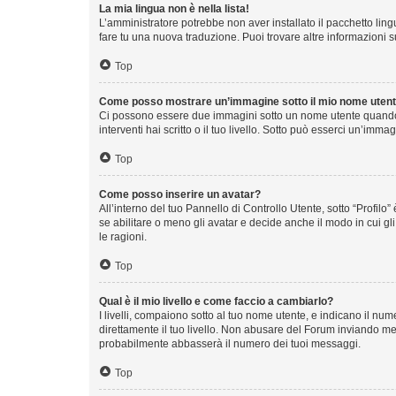
La mia lingua non è nella lista!
L’amministratore potrebbe non aver installato il pacchetto ling
fare tu una nuova traduzione. Puoi trovare altre informazioni s
Top
Come posso mostrare un’immagine sotto il mio nome uten
Ci possono essere due immagini sotto un nome utente quando s
interventi hai scritto o il tuo livello. Sotto può esserci un’im
Top
Come posso inserire un avatar?
All’interno del tuo Pannello di Controllo Utente, sotto “Profi
se abilitare o meno gli avatar e decide anche il modo in cui g
le ragioni.
Top
Qual è il mio livello e come faccio a cambiarlo?
I livelli, compaiono sotto al tuo nome utente, e indicano il n
direttamente il tuo livello. Non abusare del Forum inviando m
probabilmente abbasserà il numero dei tuoi messaggi.
Top