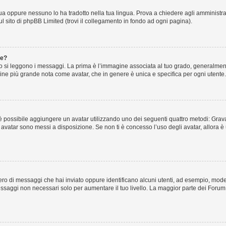
ua oppure nessuno lo ha tradotto nella tua lingua. Prova a chiedere agli amministrato
ul sito di phpBB Limited (trovi il collegamento in fondo ad ogni pagina).
te?
i leggono i messaggi. La prima è l’immagine associata al tuo grado, generalmente 
magine più grande nota come avatar, che in genere è unica e specifica per ogni utente.
lo” è possibile aggiungere un avatar utilizzando uno dei seguenti quattro metodi: Gr
li avatar sono messi a disposizione. Se non ti è concesso l’uso degli avatar, allora
umero di messaggi che hai inviato oppure identificano alcuni utenti, ad esempio, mod
essaggi non necessari solo per aumentare il tuo livello. La maggior parte dei Foru