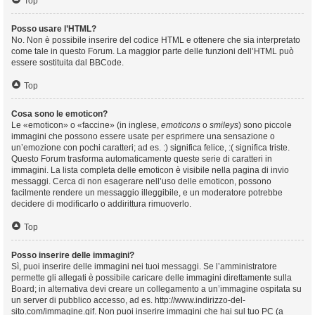
Top
Posso usare l’HTML?
No. Non è possibile inserire del codice HTML e ottenere che sia interpretato
come tale in questo Forum. La maggior parte delle funzioni dell’HTML può
essere sostituita dal BBCode.
Top
Cosa sono le emoticon?
Le «emoticon» o «faccine» (in inglese,
emoticons
o
smileys
) sono piccole
immagini che possono essere usate per esprimere una sensazione o
un’emozione con pochi caratteri; ad es. :) significa felice, :( significa triste.
Questo Forum trasforma automaticamente queste serie di caratteri in
immagini. La lista completa delle emoticon è visibile nella pagina di invio
messaggi. Cerca di non esagerare nell’uso delle emoticon, possono
facilmente rendere un messaggio illeggibile, e un moderatore potrebbe
decidere di modificarlo o addirittura rimuoverlo.
Top
Posso inserire delle immagini?
Sì, puoi inserire delle immagini nei tuoi messaggi. Se l’amministratore
permette gli allegati è possibile caricare delle immagini direttamente sulla
Board; in alternativa devi creare un collegamento a un’immagine ospitata su
un server di pubblico accesso, ad es. http://www.indirizzo-del-
sito.com/immagine.gif. Non puoi inserire immagini che hai sul tuo PC (a