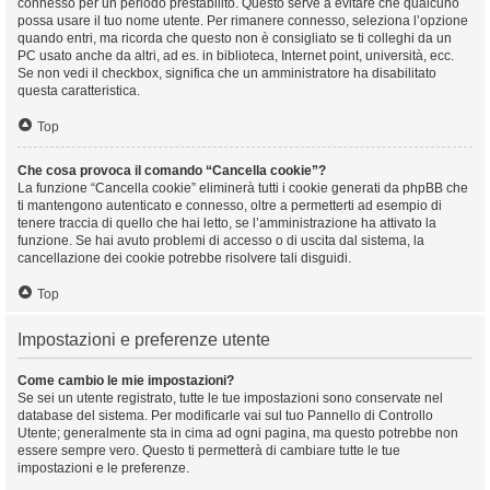
connesso per un periodo prestabilito. Questo serve a evitare che qualcuno
possa usare il tuo nome utente. Per rimanere connesso, seleziona l’opzione
quando entri, ma ricorda che questo non è consigliato se ti colleghi da un
PC usato anche da altri, ad es. in biblioteca, Internet point, università, ecc.
Se non vedi il checkbox, significa che un amministratore ha disabilitato
questa caratteristica.
Top
Che cosa provoca il comando “Cancella cookie”?
La funzione “Cancella cookie” eliminerà tutti i cookie generati da phpBB che
ti mantengono autenticato e connesso, oltre a permetterti ad esempio di
tenere traccia di quello che hai letto, se l’amministrazione ha attivato la
funzione. Se hai avuto problemi di accesso o di uscita dal sistema, la
cancellazione dei cookie potrebbe risolvere tali disguidi.
Top
Impostazioni e preferenze utente
Come cambio le mie impostazioni?
Se sei un utente registrato, tutte le tue impostazioni sono conservate nel
database del sistema. Per modificarle vai sul tuo Pannello di Controllo
Utente; generalmente sta in cima ad ogni pagina, ma questo potrebbe non
essere sempre vero. Questo ti permetterà di cambiare tutte le tue
impostazioni e le preferenze.