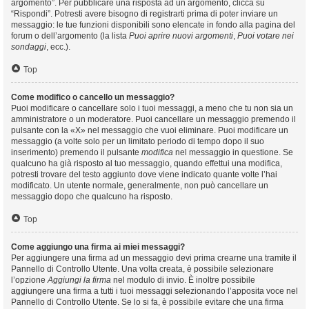
argomento”. Per pubblicare una risposta ad un argomento, clicca su
“Rispondi”. Potresti avere bisogno di registrarti prima di poter inviare un
messaggio: le tue funzioni disponibili sono elencate in fondo alla pagina del
forum o dell’argomento (la lista
Puoi aprire nuovi argomenti
,
Puoi votare nei
sondaggi
, ecc.).
Top
Come modifico o cancello un messaggio?
Puoi modificare o cancellare solo i tuoi messaggi, a meno che tu non sia un
amministratore o un moderatore. Puoi cancellare un messaggio premendo il
pulsante con la «X» nel messaggio che vuoi eliminare. Puoi modificare un
messaggio (a volte solo per un limitato periodo di tempo dopo il suo
inserimento) premendo il pulsante
modifica
nel messaggio in questione. Se
qualcuno ha già risposto al tuo messaggio, quando effettui una modifica,
potresti trovare del testo aggiunto dove viene indicato quante volte l’hai
modificato. Un utente normale, generalmente, non può cancellare un
messaggio dopo che qualcuno ha risposto.
Top
Come aggiungo una firma ai miei messaggi?
Per aggiungere una firma ad un messaggio devi prima crearne una tramite il
Pannello di Controllo Utente. Una volta creata, è possibile selezionare
l’opzione
Aggiungi la firma
nel modulo di invio. È inoltre possibile
aggiungere una firma a tutti i tuoi messaggi selezionando l’apposita voce nel
Pannello di Controllo Utente. Se lo si fa, è possibile evitare che una firma