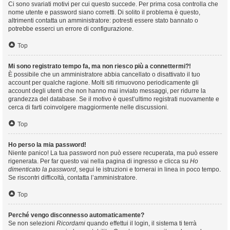
Ci sono svariati motivi per cui questo succede. Per prima cosa controlla che
nome utente e password siano corretti. Di solito il problema è questo,
altrimenti contatta un amministratore: potresti essere stato bannato o
potrebbe esserci un errore di configurazione.
Top
Mi sono registrato tempo fa, ma non riesco più a connettermi?!
È possibile che un amministratore abbia cancellato o disattivato il tuo
account per qualche ragione. Molti siti rimuovono periodicamente gli
account degli utenti che non hanno mai inviato messaggi, per ridurre la
grandezza del database. Se il motivo è quest’ultimo registrati nuovamente e
cerca di farti coinvolgere maggiormente nelle discussioni.
Top
Ho perso la mia password!
Niente panico! La tua password non può essere recuperata, ma può essere
rigenerata. Per far questo vai nella pagina di ingresso e clicca su
Ho
dimenticato la password
, segui le istruzioni e tornerai in linea in poco tempo.
Se riscontri difficoltà, contatta l’amministratore.
Top
Perché vengo disconnesso automaticamente?
Se non selezioni
Ricordami
quando effettui il login, il sistema ti terrà