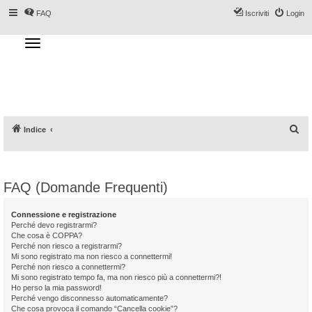
FAQ
Iscriviti
Login
T
o
g
Forum DoveSciare.it - Discussioni su
g
l
località sciistiche, impianti a fune, piste, sci
e
n
e materiali
a
v
i
g
a
C
Indice
t
i
e
o
n
r
c
FAQ (Domande Frequenti)
a
Connessione e registrazione
Perché devo registrarmi?
Che cosa è COPPA?
Perché non riesco a registrarmi?
Mi sono registrato ma non riesco a connettermi!
Perché non riesco a connettermi?
Mi sono registrato tempo fa, ma non riesco più a connettermi?!
Ho perso la mia password!
Perché vengo disconnesso automaticamente?
Che cosa provoca il comando “Cancella cookie”?