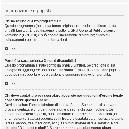
Informazioni su phpBB
Chi ha scritto questo programma?
Questo programma (nella sua forma originale) è prodotto e rilasciato da
phpBB Limited
. È reso disponibile sotto la GNU General Public Licence
versione 2 (GPL-2.0) e può essere liberamente distribuito; clicca sul
collegamento per maggiori informazioni.
Top
Perché la caratteristica X non è disponibile?
Questo programma è stato scritto da phpBB Limited. Se credi che ci sia
bisogno di aggiungere una nuova funzionalità, visita il
Centro Idee phpBB
,
dove potrai supportare idee esistenti o suggerire nuove funzionalità.
Top
Chi devo contattare per segnalare abusi e/o per questioni d’ordine legale
concernenti questa Board?
Devi contattare l’amministratore di questa Board. Se non riesci a trovarlo,
prova a contattare uno dei moderatori e chiedi a chi puoi rivolgerti. Se
ancora non ottieni risposta, puoi contattare il proprietario del dominio (fai
una ricerca con
whois
) oppure, se la Board è ospitata da un servizio gratuito
(ad es. yahoo, free.fr, f2s.com, ecc.), l’amministratore di tale servizio. Nota
che phpBB Limited e phpBB Store non hanno
assolutamente alcun