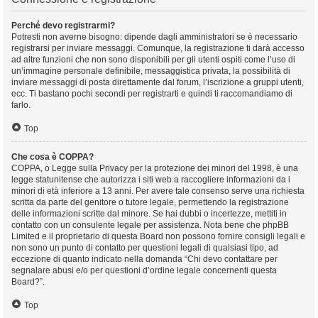
Perché devo registrarmi?
Potresti non averne bisogno: dipende dagli amministratori se è necessario
registrarsi per inviare messaggi. Comunque, la registrazione ti darà accesso
ad altre funzioni che non sono disponibili per gli utenti ospiti come l’uso di
un’immagine personale definibile, messaggistica privata, la possibilità di
inviare messaggi di posta direttamente dal forum, l’iscrizione a gruppi utenti,
ecc. Ti bastano pochi secondi per registrarti e quindi ti raccomandiamo di
farlo.
Top
Che cosa è COPPA?
COPPA, o Legge sulla Privacy per la protezione dei minori del 1998, è una
legge statunitense che autorizza i siti web a raccogliere informazioni da i
minori di età inferiore a 13 anni. Per avere tale consenso serve una richiesta
scritta da parte del genitore o tutore legale, permettendo la registrazione
delle informazioni scritte dal minore. Se hai dubbi o incertezze, mettiti in
contatto con un consulente legale per assistenza. Nota bene che phpBB
Limited e il proprietario di questa Board non possono fornire consigli legali e
non sono un punto di contatto per questioni legali di qualsiasi tipo, ad
eccezione di quanto indicato nella domanda “Chi devo contattare per
segnalare abusi e/o per questioni d’ordine legale concernenti questa
Board?”.
Top