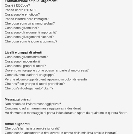
Formattazione e tipi di argomenti
Cos’è il BBCode?
Posso usare l’HTML?
Cosa sono le emoticon?
Posso inserire delle immagini?
Che cosa sono gli annunci globali?
Cosa sono gli annunci?
Cosa sono gli argomenti importanti?
Cosa sono gli argomenti bloccati?
Che cosa sono le icone argomento?
Livelli e gruppi di utenti
Cosa sono gli amministratori?
Cosa sono i moderatori?
Cosa sono i gruppi di utenti?
Dove trovo i gruppi e come posso far parte di uno di essi?
Come divento leader di un gruppo?
Perché alcuni gruppi di utenti appaiono in colori differenti?
Che cos’è un gruppo di utenti predefinito?
Che cos’è il collegamento “Staff”?
Messaggi privati
Non riesco ad inviare messaggi privati!
Continuano ad arrivarmi messaggi privati indesiderati!
Ho ricevuto un messaggio di posta indesiderata o spam da qualcuno in questa Board!
Amici e ignorati
Che cos’è la mia lista amici e ignorati?
Come posso aggiungere o rimuovere un utente dalla mia lista amici o ignorati?