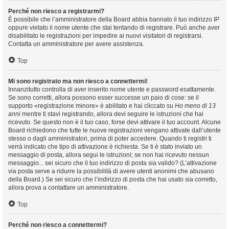
Perché non riesco a registrarmi?
È possibile che l’amministratore della Board abbia bannato il tuo indirizzo IP
oppure vietato il nome utente che stai tentando di registrare. Può anche aver
disabilitato le registrazioni per impedire ai nuovi visitatori di registrarsi.
Contatta un amministratore per avere assistenza.
Top
Mi sono registrato ma non riesco a connettermi!
Innanzitutto controlla di aver inserito nome utente e password esattamente.
Se sono corretti, allora possono esser successe un paio di cose: se il
supporto «registrazione minore» è abilitato e hai cliccato su
Ho meno di 13
anni
mentre ti stavi registrando, allora devi seguire le istruzioni che hai
ricevuto. Se questo non è il tuo caso, forse devi attivare il tuo account. Alcune
Board richiedono che tutte le nuove registrazioni vengano attivate dall’utente
stesso o dagli amministratori, prima di poter accedere. Quando ti registri ti
verrà indicato che tipo di attivazione è richiesta. Se ti è stato inviato un
messaggio di posta, allora segui le istruzioni; se non hai ricevuto nessun
messaggio... sei sicuro che il tuo indirizzo di posta sia valido? (L’attivazione
via posta serve a ridurre la possibilità di avere utenti anonimi che abusano
della Board.) Se sei sicuro che l’indirizzo di posta che hai usato sia corretto,
allora prova a contattare un amministratore.
Top
Perché non riesco a connettermi?