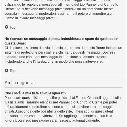
È possibile eliminare automaticamente i messaggi privati ​​di un utente
utilizzando le regole dei messaggi all’interno del tuo Pannello di Controllo
Utente. Se si ricevono messaggi privati ​​abusivi da un particolare utente,
segnala i messaggi ai moderatori; essi hanno il potere di impedire a un
utente di inviare messaggi privati​​.
Top
Ho ricevuto un messaggio di posta indesiderata o spam da qualcuno in
questa Board!
Ci dispiace. Il sistema di invio di posta elettronica di questa Board include un
sistema di protezione per risalire a chi manda questi messaggi. Dovresti
mandare una copia del messaggio in questione all’amministratore,
includendo anche l’intestazione, in modo che possa intervenire.
Top
Amici e ignorati
Che cos’è la mia lista amici e ignorati?
Puoi usare queste liste per gestire gli iscritti al Forum. Gli utenti aggiunti alla
tua lista amici saranno elencati nel Pannello di Controllo Utente per poter
più rapidamente controllare se sono connessi e inviare loro messaggi
privati. A seconda delle possibilità dello stile, i messaggi di questi utenti
possono anche essere evidenziati. Se aggiungi un utente alla tua lista
ignorati, ogni suo messaggio sarà nascosto automaticamente.