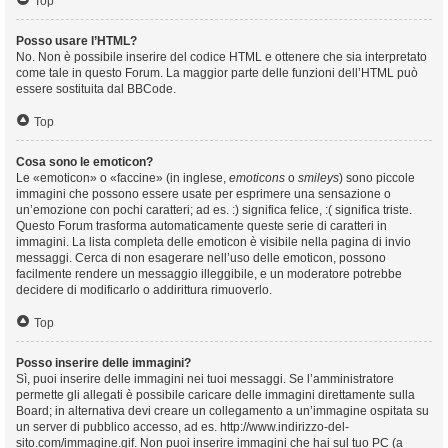
Top
Posso usare l’HTML?
No. Non è possibile inserire del codice HTML e ottenere che sia interpretato
come tale in questo Forum. La maggior parte delle funzioni dell’HTML può
essere sostituita dal BBCode.
Top
Cosa sono le emoticon?
Le «emoticon» o «faccine» (in inglese,
emoticons
o
smileys
) sono piccole
immagini che possono essere usate per esprimere una sensazione o
un’emozione con pochi caratteri; ad es. :) significa felice, :( significa triste.
Questo Forum trasforma automaticamente queste serie di caratteri in
immagini. La lista completa delle emoticon è visibile nella pagina di invio
messaggi. Cerca di non esagerare nell’uso delle emoticon, possono
facilmente rendere un messaggio illeggibile, e un moderatore potrebbe
decidere di modificarlo o addirittura rimuoverlo.
Top
Posso inserire delle immagini?
Sì, puoi inserire delle immagini nei tuoi messaggi. Se l’amministratore
permette gli allegati è possibile caricare delle immagini direttamente sulla
Board; in alternativa devi creare un collegamento a un’immagine ospitata su
un server di pubblico accesso, ad es. http://www.indirizzo-del-
sito.com/immagine.gif. Non puoi inserire immagini che hai sul tuo PC (a