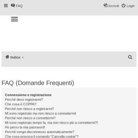
FAQ
Iscriviti
Login
T
o
g
Forum DoveSciare.it - Discussioni su
g
l
località sciistiche, impianti a fune, piste, sci
e
n
e materiali
a
v
i
g
a
C
Indice
t
i
e
o
n
r
c
FAQ (Domande Frequenti)
a
Connessione e registrazione
Perché devo registrarmi?
Che cosa è COPPA?
Perché non riesco a registrarmi?
Mi sono registrato ma non riesco a connettermi!
Perché non riesco a connettermi?
Mi sono registrato tempo fa, ma non riesco più a connettermi?!
Ho perso la mia password!
Perché vengo disconnesso automaticamente?
Che cosa provoca il comando “Cancella cookie”?