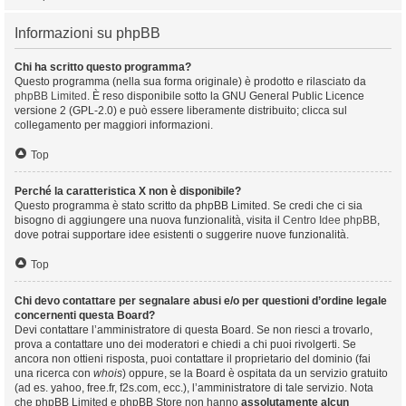
Informazioni su phpBB
Chi ha scritto questo programma?
Questo programma (nella sua forma originale) è prodotto e rilasciato da
phpBB Limited
. È reso disponibile sotto la GNU General Public Licence
versione 2 (GPL-2.0) e può essere liberamente distribuito; clicca sul
collegamento per maggiori informazioni.
Top
Perché la caratteristica X non è disponibile?
Questo programma è stato scritto da phpBB Limited. Se credi che ci sia
bisogno di aggiungere una nuova funzionalità, visita il
Centro Idee phpBB
,
dove potrai supportare idee esistenti o suggerire nuove funzionalità.
Top
Chi devo contattare per segnalare abusi e/o per questioni d’ordine legale
concernenti questa Board?
Devi contattare l’amministratore di questa Board. Se non riesci a trovarlo,
prova a contattare uno dei moderatori e chiedi a chi puoi rivolgerti. Se
ancora non ottieni risposta, puoi contattare il proprietario del dominio (fai
una ricerca con
whois
) oppure, se la Board è ospitata da un servizio gratuito
(ad es. yahoo, free.fr, f2s.com, ecc.), l’amministratore di tale servizio. Nota
che phpBB Limited e phpBB Store non hanno
assolutamente alcun