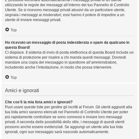
È possibile eliminare automaticamente i messaggi privati ​​di un utente
utilizzando le regole dei messaggi all’interno del tuo Pannello di Controllo
Utente. Se si ricevono messaggi privati ​​abusivi da un particolare utente,
segnala i messaggi ai moderatori; essi hanno il potere di impedire a un
utente di inviare messaggi privati​​.
Top
Ho ricevuto un messaggio di posta indesiderata o spam da qualcuno in
questa Board!
Ci dispiace. Il sistema di invio di posta elettronica di questa Board include un
sistema di protezione per risalire a chi manda questi messaggi. Dovresti
mandare una copia del messaggio in questione all’amministratore,
includendo anche l’intestazione, in modo che possa intervenire.
Top
Amici e ignorati
Che cos’è la mia lista amici e ignorati?
Puoi usare queste liste per gestire gli iscritti al Forum. Gli utenti aggiunti alla
tua lista amici saranno elencati nel Pannello di Controllo Utente per poter
più rapidamente controllare se sono connessi e inviare loro messaggi
privati. A seconda delle possibilità dello stile, i messaggi di questi utenti
possono anche essere evidenziati. Se aggiungi un utente alla tua lista
ignorati, ogni suo messaggio sarà nascosto automaticamente.