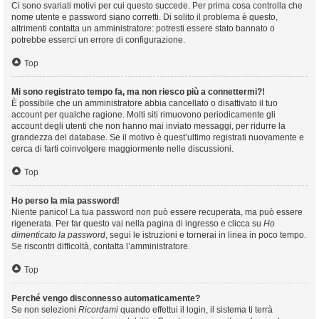
Ci sono svariati motivi per cui questo succede. Per prima cosa controlla che
nome utente e password siano corretti. Di solito il problema è questo,
altrimenti contatta un amministratore: potresti essere stato bannato o
potrebbe esserci un errore di configurazione.
Top
Mi sono registrato tempo fa, ma non riesco più a connettermi?!
È possibile che un amministratore abbia cancellato o disattivato il tuo
account per qualche ragione. Molti siti rimuovono periodicamente gli
account degli utenti che non hanno mai inviato messaggi, per ridurre la
grandezza del database. Se il motivo è quest’ultimo registrati nuovamente e
cerca di farti coinvolgere maggiormente nelle discussioni.
Top
Ho perso la mia password!
Niente panico! La tua password non può essere recuperata, ma può essere
rigenerata. Per far questo vai nella pagina di ingresso e clicca su
Ho
dimenticato la password
, segui le istruzioni e tornerai in linea in poco tempo.
Se riscontri difficoltà, contatta l’amministratore.
Top
Perché vengo disconnesso automaticamente?
Se non selezioni
Ricordami
quando effettui il login, il sistema ti terrà