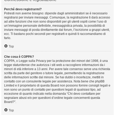
Perché devo registrarmi?
Potresti non averne bisogno: dipende dagli amministratori se è necessario
registrarsi per inviare messaggi. Comunque, la registrazione ti darà accesso
ad altre funzioni che non sono disponibili per gli utenti ospiti come l’uso di
un’immagine personale definibile, messaggistica privata, la possibilità di
inviare messaggi di posta direttamente dal forum, l’iscrizione a gruppi utenti,
ecc. Ti bastano pochi secondi per registrarti e quindi ti raccomandiamo di
farlo.
Top
Che cosa è COPPA?
COPPA, o Legge sulla Privacy per la protezione dei minori del 1998, è una
legge statunitense che autorizza i siti web a raccogliere informazioni da i
minori di età inferiore a 13 anni. Per avere tale consenso serve una richiesta
scritta da parte del genitore o tutore legale, permettendo la registrazione
delle informazioni scritte dal minore. Se hai dubbi o incertezze, mettiti in
contatto con un consulente legale per assistenza. Nota bene che phpBB
Limited e il proprietario di questa Board non possono fornire consigli legali e
non sono un punto di contatto per questioni legali di qualsiasi tipo, ad
eccezione di quanto indicato nella domanda “Chi devo contattare per
segnalare abusi e/o per questioni d’ordine legale concernenti questa
Board?”.
Top