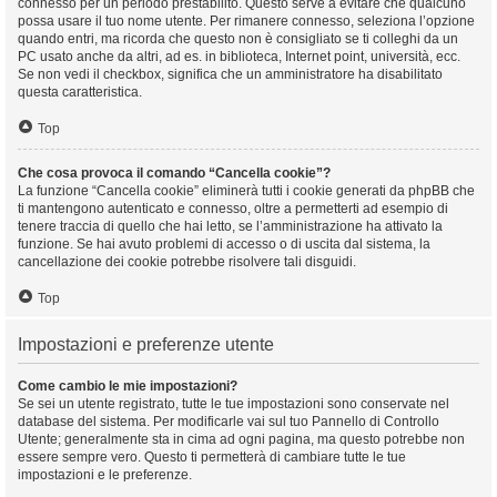
connesso per un periodo prestabilito. Questo serve a evitare che qualcuno
possa usare il tuo nome utente. Per rimanere connesso, seleziona l’opzione
quando entri, ma ricorda che questo non è consigliato se ti colleghi da un
PC usato anche da altri, ad es. in biblioteca, Internet point, università, ecc.
Se non vedi il checkbox, significa che un amministratore ha disabilitato
questa caratteristica.
Top
Che cosa provoca il comando “Cancella cookie”?
La funzione “Cancella cookie” eliminerà tutti i cookie generati da phpBB che
ti mantengono autenticato e connesso, oltre a permetterti ad esempio di
tenere traccia di quello che hai letto, se l’amministrazione ha attivato la
funzione. Se hai avuto problemi di accesso o di uscita dal sistema, la
cancellazione dei cookie potrebbe risolvere tali disguidi.
Top
Impostazioni e preferenze utente
Come cambio le mie impostazioni?
Se sei un utente registrato, tutte le tue impostazioni sono conservate nel
database del sistema. Per modificarle vai sul tuo Pannello di Controllo
Utente; generalmente sta in cima ad ogni pagina, ma questo potrebbe non
essere sempre vero. Questo ti permetterà di cambiare tutte le tue
impostazioni e le preferenze.