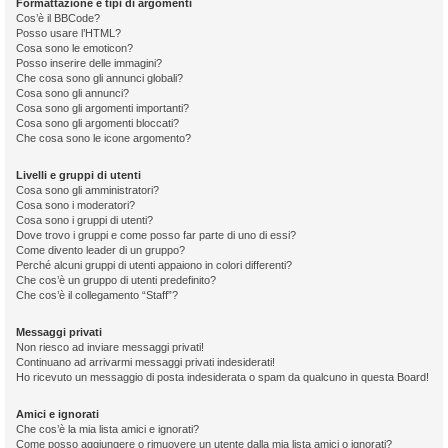
Formattazione e tipi di argomenti
Cos’è il BBCode?
Posso usare l’HTML?
Cosa sono le emoticon?
Posso inserire delle immagini?
Che cosa sono gli annunci globali?
Cosa sono gli annunci?
Cosa sono gli argomenti importanti?
Cosa sono gli argomenti bloccati?
Che cosa sono le icone argomento?
Livelli e gruppi di utenti
Cosa sono gli amministratori?
Cosa sono i moderatori?
Cosa sono i gruppi di utenti?
Dove trovo i gruppi e come posso far parte di uno di essi?
Come divento leader di un gruppo?
Perché alcuni gruppi di utenti appaiono in colori differenti?
Che cos’è un gruppo di utenti predefinito?
Che cos’è il collegamento “Staff”?
Messaggi privati
Non riesco ad inviare messaggi privati!
Continuano ad arrivarmi messaggi privati indesiderati!
Ho ricevuto un messaggio di posta indesiderata o spam da qualcuno in questa Board!
Amici e ignorati
Che cos’è la mia lista amici e ignorati?
Come posso aggiungere o rimuovere un utente dalla mia lista amici o ignorati?