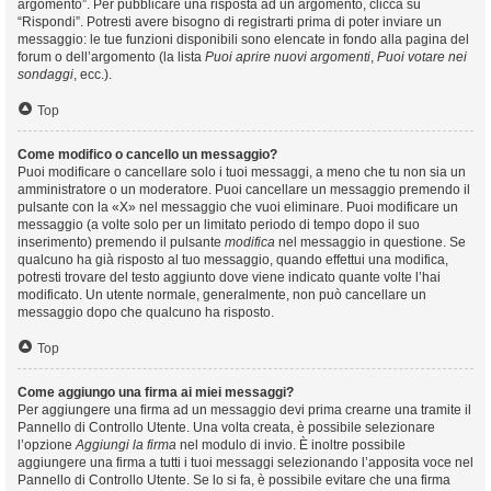
argomento”. Per pubblicare una risposta ad un argomento, clicca su
“Rispondi”. Potresti avere bisogno di registrarti prima di poter inviare un
messaggio: le tue funzioni disponibili sono elencate in fondo alla pagina del
forum o dell’argomento (la lista
Puoi aprire nuovi argomenti
,
Puoi votare nei
sondaggi
, ecc.).
Top
Come modifico o cancello un messaggio?
Puoi modificare o cancellare solo i tuoi messaggi, a meno che tu non sia un
amministratore o un moderatore. Puoi cancellare un messaggio premendo il
pulsante con la «X» nel messaggio che vuoi eliminare. Puoi modificare un
messaggio (a volte solo per un limitato periodo di tempo dopo il suo
inserimento) premendo il pulsante
modifica
nel messaggio in questione. Se
qualcuno ha già risposto al tuo messaggio, quando effettui una modifica,
potresti trovare del testo aggiunto dove viene indicato quante volte l’hai
modificato. Un utente normale, generalmente, non può cancellare un
messaggio dopo che qualcuno ha risposto.
Top
Come aggiungo una firma ai miei messaggi?
Per aggiungere una firma ad un messaggio devi prima crearne una tramite il
Pannello di Controllo Utente. Una volta creata, è possibile selezionare
l’opzione
Aggiungi la firma
nel modulo di invio. È inoltre possibile
aggiungere una firma a tutti i tuoi messaggi selezionando l’apposita voce nel
Pannello di Controllo Utente. Se lo si fa, è possibile evitare che una firma