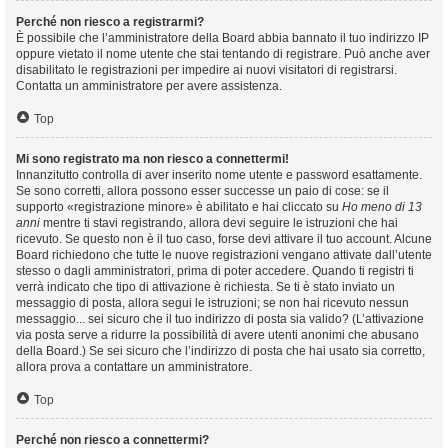
Perché non riesco a registrarmi?
È possibile che l’amministratore della Board abbia bannato il tuo indirizzo IP
oppure vietato il nome utente che stai tentando di registrare. Può anche aver
disabilitato le registrazioni per impedire ai nuovi visitatori di registrarsi.
Contatta un amministratore per avere assistenza.
Top
Mi sono registrato ma non riesco a connettermi!
Innanzitutto controlla di aver inserito nome utente e password esattamente.
Se sono corretti, allora possono esser successe un paio di cose: se il
supporto «registrazione minore» è abilitato e hai cliccato su
Ho meno di 13
anni
mentre ti stavi registrando, allora devi seguire le istruzioni che hai
ricevuto. Se questo non è il tuo caso, forse devi attivare il tuo account. Alcune
Board richiedono che tutte le nuove registrazioni vengano attivate dall’utente
stesso o dagli amministratori, prima di poter accedere. Quando ti registri ti
verrà indicato che tipo di attivazione è richiesta. Se ti è stato inviato un
messaggio di posta, allora segui le istruzioni; se non hai ricevuto nessun
messaggio... sei sicuro che il tuo indirizzo di posta sia valido? (L’attivazione
via posta serve a ridurre la possibilità di avere utenti anonimi che abusano
della Board.) Se sei sicuro che l’indirizzo di posta che hai usato sia corretto,
allora prova a contattare un amministratore.
Top
Perché non riesco a connettermi?