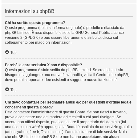
Informazioni su phpBB
Chi ha scritto questo programma?
Questo programma (nella sua forma originale) è prodotto e rilasciato da
phpBB Limited
. È reso disponibile sotto la GNU General Public Licence
versione 2 (GPL-2.0) e può essere liberamente distribuito; clicca sul
collegamento per maggiori informazioni.
Top
Perché la caratteristica X non è disponibile?
Questo programma è stato scritto da phpBB Limited. Se credi che ci sia
bisogno di aggiungere una nuova funzionalità, visita il
Centro Idee phpBB
,
dove potrai supportare idee esistenti o suggerire nuove funzionalità.
Top
Chi devo contattare per segnalare abusi e/o per questioni d’ordine legale
concernenti questa Board?
Devi contattare l’amministratore di questa Board. Se non riesci a trovarlo,
prova a contattare uno dei moderatori e chiedi a chi puoi rivolgerti. Se
ancora non ottieni risposta, puoi contattare il proprietario del dominio (fai
una ricerca con
whois
) oppure, se la Board è ospitata da un servizio gratuito
(ad es. yahoo, free.fr, f2s.com, ecc.), l’amministratore di tale servizio. Nota
che phpBB Limited e phpBB Store non hanno
assolutamente alcun