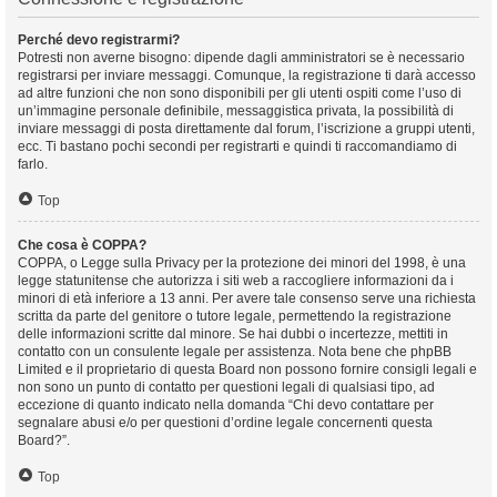
Perché devo registrarmi?
Potresti non averne bisogno: dipende dagli amministratori se è necessario
registrarsi per inviare messaggi. Comunque, la registrazione ti darà accesso
ad altre funzioni che non sono disponibili per gli utenti ospiti come l’uso di
un’immagine personale definibile, messaggistica privata, la possibilità di
inviare messaggi di posta direttamente dal forum, l’iscrizione a gruppi utenti,
ecc. Ti bastano pochi secondi per registrarti e quindi ti raccomandiamo di
farlo.
Top
Che cosa è COPPA?
COPPA, o Legge sulla Privacy per la protezione dei minori del 1998, è una
legge statunitense che autorizza i siti web a raccogliere informazioni da i
minori di età inferiore a 13 anni. Per avere tale consenso serve una richiesta
scritta da parte del genitore o tutore legale, permettendo la registrazione
delle informazioni scritte dal minore. Se hai dubbi o incertezze, mettiti in
contatto con un consulente legale per assistenza. Nota bene che phpBB
Limited e il proprietario di questa Board non possono fornire consigli legali e
non sono un punto di contatto per questioni legali di qualsiasi tipo, ad
eccezione di quanto indicato nella domanda “Chi devo contattare per
segnalare abusi e/o per questioni d’ordine legale concernenti questa
Board?”.
Top