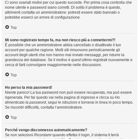
Ci sono svariati motivi per cui questo succede. Per prima cosa controlla che
nome utente e password siano corretti. Di solito il problema è questo,
altrimenti contatta un amministratore: potresti essere stato bannato o
potrebbe esserci un errore di configurazione.
Top
Mi sono registrato tempo fa, ma non riesco più a connettermi?!
È possibile che un amministratore abbia cancellato o disattivato il tuo
account per qualche ragione. Molti siti rimuovono periodicamente gli
account degli utenti che non hanno mai inviato messaggi, per ridurre la
grandezza del database. Se il motivo è quest’ultimo registrati nuovamente e
cerca di farti coinvolgere maggiormente nelle discussioni.
Top
Ho perso la mia password!
Niente panico! La tua password non può essere recuperata, ma può essere
rigenerata. Per far questo vai nella pagina di ingresso e clicca su
Ho
dimenticato la password
, segui le istruzioni e tornerai in linea in poco tempo.
Se riscontri difficoltà, contatta l’amministratore.
Top
Perché vengo disconnesso automaticamente?
Se non selezioni
Ricordami
quando effettui il login, il sistema ti terrà