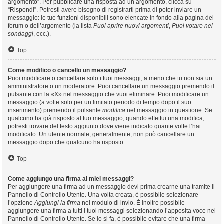
argomento”. Per pubblicare una risposta ad un argomento, clicca su
“Rispondi”. Potresti avere bisogno di registrarti prima di poter inviare un
messaggio: le tue funzioni disponibili sono elencate in fondo alla pagina del
forum o dell’argomento (la lista
Puoi aprire nuovi argomenti
,
Puoi votare nei
sondaggi
, ecc.).
Top
Come modifico o cancello un messaggio?
Puoi modificare o cancellare solo i tuoi messaggi, a meno che tu non sia un
amministratore o un moderatore. Puoi cancellare un messaggio premendo il
pulsante con la «X» nel messaggio che vuoi eliminare. Puoi modificare un
messaggio (a volte solo per un limitato periodo di tempo dopo il suo
inserimento) premendo il pulsante
modifica
nel messaggio in questione. Se
qualcuno ha già risposto al tuo messaggio, quando effettui una modifica,
potresti trovare del testo aggiunto dove viene indicato quante volte l’hai
modificato. Un utente normale, generalmente, non può cancellare un
messaggio dopo che qualcuno ha risposto.
Top
Come aggiungo una firma ai miei messaggi?
Per aggiungere una firma ad un messaggio devi prima crearne una tramite il
Pannello di Controllo Utente. Una volta creata, è possibile selezionare
l’opzione
Aggiungi la firma
nel modulo di invio. È inoltre possibile
aggiungere una firma a tutti i tuoi messaggi selezionando l’apposita voce nel
Pannello di Controllo Utente. Se lo si fa, è possibile evitare che una firma