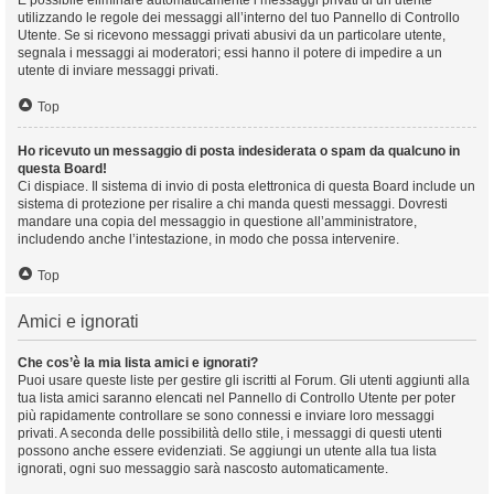
È possibile eliminare automaticamente i messaggi privati ​​di un utente
utilizzando le regole dei messaggi all’interno del tuo Pannello di Controllo
Utente. Se si ricevono messaggi privati ​​abusivi da un particolare utente,
segnala i messaggi ai moderatori; essi hanno il potere di impedire a un
utente di inviare messaggi privati​​.
Top
Ho ricevuto un messaggio di posta indesiderata o spam da qualcuno in
questa Board!
Ci dispiace. Il sistema di invio di posta elettronica di questa Board include un
sistema di protezione per risalire a chi manda questi messaggi. Dovresti
mandare una copia del messaggio in questione all’amministratore,
includendo anche l’intestazione, in modo che possa intervenire.
Top
Amici e ignorati
Che cos’è la mia lista amici e ignorati?
Puoi usare queste liste per gestire gli iscritti al Forum. Gli utenti aggiunti alla
tua lista amici saranno elencati nel Pannello di Controllo Utente per poter
più rapidamente controllare se sono connessi e inviare loro messaggi
privati. A seconda delle possibilità dello stile, i messaggi di questi utenti
possono anche essere evidenziati. Se aggiungi un utente alla tua lista
ignorati, ogni suo messaggio sarà nascosto automaticamente.