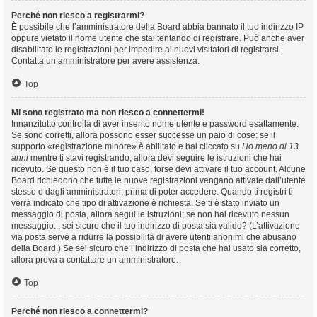
Perché non riesco a registrarmi?
È possibile che l’amministratore della Board abbia bannato il tuo indirizzo IP
oppure vietato il nome utente che stai tentando di registrare. Può anche aver
disabilitato le registrazioni per impedire ai nuovi visitatori di registrarsi.
Contatta un amministratore per avere assistenza.
Top
Mi sono registrato ma non riesco a connettermi!
Innanzitutto controlla di aver inserito nome utente e password esattamente.
Se sono corretti, allora possono esser successe un paio di cose: se il
supporto «registrazione minore» è abilitato e hai cliccato su
Ho meno di 13
anni
mentre ti stavi registrando, allora devi seguire le istruzioni che hai
ricevuto. Se questo non è il tuo caso, forse devi attivare il tuo account. Alcune
Board richiedono che tutte le nuove registrazioni vengano attivate dall’utente
stesso o dagli amministratori, prima di poter accedere. Quando ti registri ti
verrà indicato che tipo di attivazione è richiesta. Se ti è stato inviato un
messaggio di posta, allora segui le istruzioni; se non hai ricevuto nessun
messaggio... sei sicuro che il tuo indirizzo di posta sia valido? (L’attivazione
via posta serve a ridurre la possibilità di avere utenti anonimi che abusano
della Board.) Se sei sicuro che l’indirizzo di posta che hai usato sia corretto,
allora prova a contattare un amministratore.
Top
Perché non riesco a connettermi?