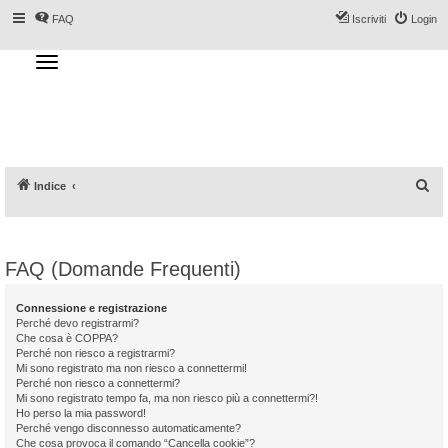
FAQ
Iscriviti
Login
T
o
g
Forum DoveSciare.it - Discussioni su
g
l
località sciistiche, impianti a fune, piste, sci
e
n
e materiali
a
v
i
g
a
C
Indice
t
i
e
o
n
r
c
FAQ (Domande Frequenti)
a
Connessione e registrazione
Perché devo registrarmi?
Che cosa è COPPA?
Perché non riesco a registrarmi?
Mi sono registrato ma non riesco a connettermi!
Perché non riesco a connettermi?
Mi sono registrato tempo fa, ma non riesco più a connettermi?!
Ho perso la mia password!
Perché vengo disconnesso automaticamente?
Che cosa provoca il comando “Cancella cookie”?