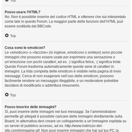
Top
Posso usare l’HTML?
No. Non è possibile inserire del codice HTML e ottenere che sia interpretato
come tale in questo Forum. La maggior parte delle funzioni dell’HTML può
essere sostituita dal BBCode.
Top
Cosa sono le emoticon?
Le «emoticon» o «faccine» (in inglese,
emoticons
o
smileys
) sono piccole
immagini che possono essere usate per esprimere una sensazione o
un’emozione con pochi caratteri; ad es. :) significa felice, :( significa triste.
Questo Forum trasforma automaticamente queste serie di caratteri in
immagini. La lista completa delle emoticon è visibile nella pagina di invio
messaggi. Cerca di non esagerare nell’uso delle emoticon, possono
facilmente rendere un messaggio illeggibile, e un moderatore potrebbe
decidere di modificarlo o addirittura rimuoverlo.
Top
Posso inserire delle immagini?
Sì, puoi inserire delle immagini nei tuoi messaggi. Se l’amministratore
permette gli allegati è possibile caricare delle immagini direttamente sulla
Board; in alternativa devi creare un collegamento a un’immagine ospitata su
un server di pubblico accesso, ad es. http://www.indirizzo-del-
sito.com/immagine.gif. Non puoi inserire immagini che hai sul tuo PC (a