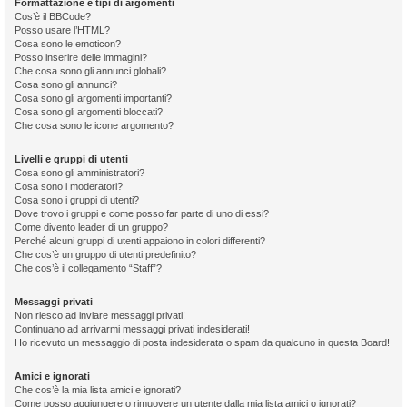
Formattazione e tipi di argomenti
Cos’è il BBCode?
Posso usare l’HTML?
Cosa sono le emoticon?
Posso inserire delle immagini?
Che cosa sono gli annunci globali?
Cosa sono gli annunci?
Cosa sono gli argomenti importanti?
Cosa sono gli argomenti bloccati?
Che cosa sono le icone argomento?
Livelli e gruppi di utenti
Cosa sono gli amministratori?
Cosa sono i moderatori?
Cosa sono i gruppi di utenti?
Dove trovo i gruppi e come posso far parte di uno di essi?
Come divento leader di un gruppo?
Perché alcuni gruppi di utenti appaiono in colori differenti?
Che cos’è un gruppo di utenti predefinito?
Che cos’è il collegamento “Staff”?
Messaggi privati
Non riesco ad inviare messaggi privati!
Continuano ad arrivarmi messaggi privati indesiderati!
Ho ricevuto un messaggio di posta indesiderata o spam da qualcuno in questa Board!
Amici e ignorati
Che cos’è la mia lista amici e ignorati?
Come posso aggiungere o rimuovere un utente dalla mia lista amici o ignorati?