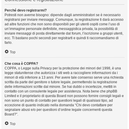
Perché devo registrarmi?
Potresti non averne bisogno: dipende dagli amministratori se è necessario
registrarsi per inviare messaggi. Comunque, la registrazione ti darà accesso
ad altre funzioni che non sono disponibili per gli utenti ospiti come l’uso di
un’immagine personale definibile, messaggistica privata, la possibilità di
inviare messaggi di posta direttamente dal forum, l’iscrizione a gruppi utenti,
ecc. Ti bastano pochi secondi per registrarti e quindi ti raccomandiamo di
farlo.
Top
Che cosa è COPPA?
COPPA, o Legge sulla Privacy per la protezione dei minori del 1998, è una
legge statunitense che autorizza i siti web a raccogliere informazioni da i
minori di età inferiore a 13 anni. Per avere tale consenso serve una richiesta
scritta da parte del genitore o tutore legale, permettendo la registrazione
delle informazioni scritte dal minore. Se hai dubbi o incertezze, mettiti in
contatto con un consulente legale per assistenza. Nota bene che phpBB
Limited e il proprietario di questa Board non possono fornire consigli legali e
non sono un punto di contatto per questioni legali di qualsiasi tipo, ad
eccezione di quanto indicato nella domanda “Chi devo contattare per
segnalare abusi e/o per questioni d’ordine legale concernenti questa
Board?”.
Top