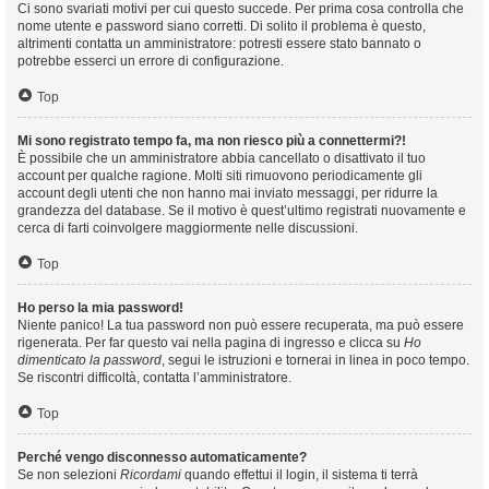
Ci sono svariati motivi per cui questo succede. Per prima cosa controlla che
nome utente e password siano corretti. Di solito il problema è questo,
altrimenti contatta un amministratore: potresti essere stato bannato o
potrebbe esserci un errore di configurazione.
Top
Mi sono registrato tempo fa, ma non riesco più a connettermi?!
È possibile che un amministratore abbia cancellato o disattivato il tuo
account per qualche ragione. Molti siti rimuovono periodicamente gli
account degli utenti che non hanno mai inviato messaggi, per ridurre la
grandezza del database. Se il motivo è quest’ultimo registrati nuovamente e
cerca di farti coinvolgere maggiormente nelle discussioni.
Top
Ho perso la mia password!
Niente panico! La tua password non può essere recuperata, ma può essere
rigenerata. Per far questo vai nella pagina di ingresso e clicca su
Ho
dimenticato la password
, segui le istruzioni e tornerai in linea in poco tempo.
Se riscontri difficoltà, contatta l’amministratore.
Top
Perché vengo disconnesso automaticamente?
Se non selezioni
Ricordami
quando effettui il login, il sistema ti terrà