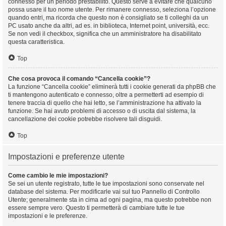
connesso per un periodo prestabilito. Questo serve a evitare che qualcuno
possa usare il tuo nome utente. Per rimanere connesso, seleziona l’opzione
quando entri, ma ricorda che questo non è consigliato se ti colleghi da un
PC usato anche da altri, ad es. in biblioteca, Internet point, università, ecc.
Se non vedi il checkbox, significa che un amministratore ha disabilitato
questa caratteristica.
Top
Che cosa provoca il comando “Cancella cookie”?
La funzione “Cancella cookie” eliminerà tutti i cookie generati da phpBB che
ti mantengono autenticato e connesso, oltre a permetterti ad esempio di
tenere traccia di quello che hai letto, se l’amministrazione ha attivato la
funzione. Se hai avuto problemi di accesso o di uscita dal sistema, la
cancellazione dei cookie potrebbe risolvere tali disguidi.
Top
Impostazioni e preferenze utente
Come cambio le mie impostazioni?
Se sei un utente registrato, tutte le tue impostazioni sono conservate nel
database del sistema. Per modificarle vai sul tuo Pannello di Controllo
Utente; generalmente sta in cima ad ogni pagina, ma questo potrebbe non
essere sempre vero. Questo ti permetterà di cambiare tutte le tue
impostazioni e le preferenze.