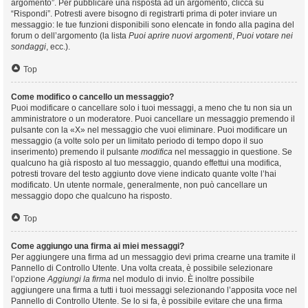
argomento”. Per pubblicare una risposta ad un argomento, clicca su
“Rispondi”. Potresti avere bisogno di registrarti prima di poter inviare un
messaggio: le tue funzioni disponibili sono elencate in fondo alla pagina del
forum o dell’argomento (la lista
Puoi aprire nuovi argomenti
,
Puoi votare nei
sondaggi
, ecc.).
Top
Come modifico o cancello un messaggio?
Puoi modificare o cancellare solo i tuoi messaggi, a meno che tu non sia un
amministratore o un moderatore. Puoi cancellare un messaggio premendo il
pulsante con la «X» nel messaggio che vuoi eliminare. Puoi modificare un
messaggio (a volte solo per un limitato periodo di tempo dopo il suo
inserimento) premendo il pulsante
modifica
nel messaggio in questione. Se
qualcuno ha già risposto al tuo messaggio, quando effettui una modifica,
potresti trovare del testo aggiunto dove viene indicato quante volte l’hai
modificato. Un utente normale, generalmente, non può cancellare un
messaggio dopo che qualcuno ha risposto.
Top
Come aggiungo una firma ai miei messaggi?
Per aggiungere una firma ad un messaggio devi prima crearne una tramite il
Pannello di Controllo Utente. Una volta creata, è possibile selezionare
l’opzione
Aggiungi la firma
nel modulo di invio. È inoltre possibile
aggiungere una firma a tutti i tuoi messaggi selezionando l’apposita voce nel
Pannello di Controllo Utente. Se lo si fa, è possibile evitare che una firma