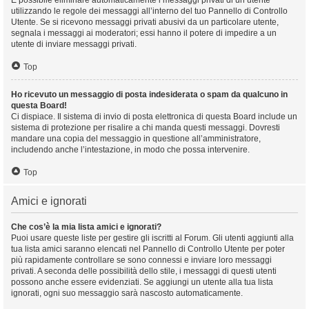
È possibile eliminare automaticamente i messaggi privati ​​di un utente
utilizzando le regole dei messaggi all’interno del tuo Pannello di Controllo
Utente. Se si ricevono messaggi privati ​​abusivi da un particolare utente,
segnala i messaggi ai moderatori; essi hanno il potere di impedire a un
utente di inviare messaggi privati​​.
Top
Ho ricevuto un messaggio di posta indesiderata o spam da qualcuno in
questa Board!
Ci dispiace. Il sistema di invio di posta elettronica di questa Board include un
sistema di protezione per risalire a chi manda questi messaggi. Dovresti
mandare una copia del messaggio in questione all’amministratore,
includendo anche l’intestazione, in modo che possa intervenire.
Top
Amici e ignorati
Che cos’è la mia lista amici e ignorati?
Puoi usare queste liste per gestire gli iscritti al Forum. Gli utenti aggiunti alla
tua lista amici saranno elencati nel Pannello di Controllo Utente per poter
più rapidamente controllare se sono connessi e inviare loro messaggi
privati. A seconda delle possibilità dello stile, i messaggi di questi utenti
possono anche essere evidenziati. Se aggiungi un utente alla tua lista
ignorati, ogni suo messaggio sarà nascosto automaticamente.