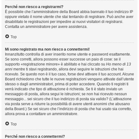
Perché non riesco a registrarmi?
È possibile che l’amministratore della Board abbia bannato il tuo indirizzo IP
oppure vietato il nome utente che stai tentando di registrare. Può anche aver
disabilitato le registrazioni per impedire ai nuovi visitatori di registrarsi.
Contatta un amministratore per avere assistenza.
Top
Mi sono registrato ma non riesco a connettermi!
Innanzitutto controlla di aver inserito nome utente e password esattamente.
Se sono corretti, allora possono esser successe un paio di cose: se il
supporto «registrazione minore» è abilitato e hai cliccato su
Ho meno di 13
anni
mentre ti stavi registrando, allora devi seguire le istruzioni che hai
ricevuto. Se questo non è il tuo caso, forse devi attivare il tuo account. Alcune
Board richiedono che tutte le nuove registrazioni vengano attivate dall’utente
stesso o dagli amministratori, prima di poter accedere. Quando ti registri ti
verrà indicato che tipo di attivazione è richiesta. Se ti è stato inviato un
messaggio di posta, allora segui le istruzioni; se non hai ricevuto nessun
messaggio... sei sicuro che il tuo indirizzo di posta sia valido? (L’attivazione
via posta serve a ridurre la possibilità di avere utenti anonimi che abusano
della Board.) Se sei sicuro che l’indirizzo di posta che hai usato sia corretto,
allora prova a contattare un amministratore.
Top
Perché non riesco a connettermi?