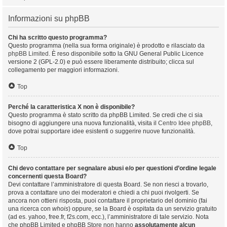
Informazioni su phpBB
Chi ha scritto questo programma?
Questo programma (nella sua forma originale) è prodotto e rilasciato da
phpBB Limited
. È reso disponibile sotto la GNU General Public Licence
versione 2 (GPL-2.0) e può essere liberamente distribuito; clicca sul
collegamento per maggiori informazioni.
Top
Perché la caratteristica X non è disponibile?
Questo programma è stato scritto da phpBB Limited. Se credi che ci sia
bisogno di aggiungere una nuova funzionalità, visita il
Centro Idee phpBB
,
dove potrai supportare idee esistenti o suggerire nuove funzionalità.
Top
Chi devo contattare per segnalare abusi e/o per questioni d’ordine legale
concernenti questa Board?
Devi contattare l’amministratore di questa Board. Se non riesci a trovarlo,
prova a contattare uno dei moderatori e chiedi a chi puoi rivolgerti. Se
ancora non ottieni risposta, puoi contattare il proprietario del dominio (fai
una ricerca con
whois
) oppure, se la Board è ospitata da un servizio gratuito
(ad es. yahoo, free.fr, f2s.com, ecc.), l’amministratore di tale servizio. Nota
che phpBB Limited e phpBB Store non hanno
assolutamente alcun