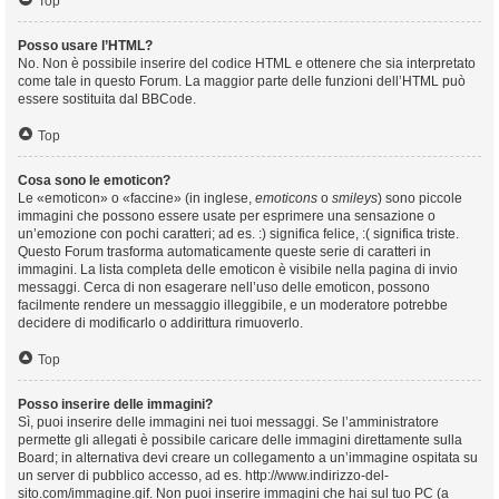
Top
Posso usare l’HTML?
No. Non è possibile inserire del codice HTML e ottenere che sia interpretato
come tale in questo Forum. La maggior parte delle funzioni dell’HTML può
essere sostituita dal BBCode.
Top
Cosa sono le emoticon?
Le «emoticon» o «faccine» (in inglese,
emoticons
o
smileys
) sono piccole
immagini che possono essere usate per esprimere una sensazione o
un’emozione con pochi caratteri; ad es. :) significa felice, :( significa triste.
Questo Forum trasforma automaticamente queste serie di caratteri in
immagini. La lista completa delle emoticon è visibile nella pagina di invio
messaggi. Cerca di non esagerare nell’uso delle emoticon, possono
facilmente rendere un messaggio illeggibile, e un moderatore potrebbe
decidere di modificarlo o addirittura rimuoverlo.
Top
Posso inserire delle immagini?
Sì, puoi inserire delle immagini nei tuoi messaggi. Se l’amministratore
permette gli allegati è possibile caricare delle immagini direttamente sulla
Board; in alternativa devi creare un collegamento a un’immagine ospitata su
un server di pubblico accesso, ad es. http://www.indirizzo-del-
sito.com/immagine.gif. Non puoi inserire immagini che hai sul tuo PC (a