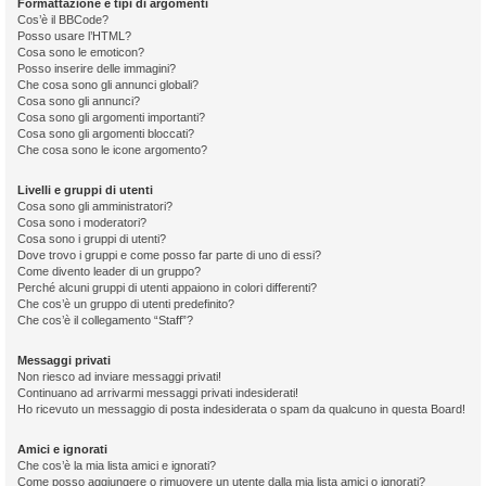
Formattazione e tipi di argomenti
Cos’è il BBCode?
Posso usare l’HTML?
Cosa sono le emoticon?
Posso inserire delle immagini?
Che cosa sono gli annunci globali?
Cosa sono gli annunci?
Cosa sono gli argomenti importanti?
Cosa sono gli argomenti bloccati?
Che cosa sono le icone argomento?
Livelli e gruppi di utenti
Cosa sono gli amministratori?
Cosa sono i moderatori?
Cosa sono i gruppi di utenti?
Dove trovo i gruppi e come posso far parte di uno di essi?
Come divento leader di un gruppo?
Perché alcuni gruppi di utenti appaiono in colori differenti?
Che cos’è un gruppo di utenti predefinito?
Che cos’è il collegamento “Staff”?
Messaggi privati
Non riesco ad inviare messaggi privati!
Continuano ad arrivarmi messaggi privati indesiderati!
Ho ricevuto un messaggio di posta indesiderata o spam da qualcuno in questa Board!
Amici e ignorati
Che cos’è la mia lista amici e ignorati?
Come posso aggiungere o rimuovere un utente dalla mia lista amici o ignorati?