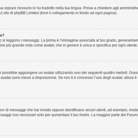
ua oppure nessuno lo ha tradotto nella tua lingua. Prova a chiedere agli amministrato
ul sito di phpBB Limited (trovi il collegamento in fondo ad ogni pagina).
te?
i leggono i messaggi. La prima è l’immagine associata al tuo grado, generalmente 
magine più grande nota come avatar, che in genere è unica e specifica per ogni utente.
lo” è possibile aggiungere un avatar utilizzando uno dei seguenti quattro metodi: Gr
li avatar sono messi a disposizione. Se non ti è concesso l’uso degli avatar, allora
umero di messaggi che hai inviato oppure identificano alcuni utenti, ad esempio, mod
essaggi non necessari solo per aumentare il tuo livello. La maggior parte dei Foru