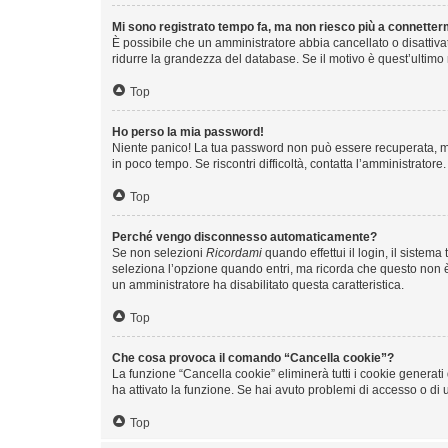
Mi sono registrato tempo fa, ma non riesco più a connetter
È possibile che un amministratore abbia cancellato o disattiva
ridurre la grandezza del database. Se il motivo è quest’ultimo
Top
Ho perso la mia password!
Niente panico! La tua password non può essere recuperata, ma
in poco tempo. Se riscontri difficoltà, contatta l’amministratore.
Top
Perché vengo disconnesso automaticamente?
Se non selezioni
Ricordami
quando effettui il login, il siste
seleziona l’opzione quando entri, ma ricorda che questo non è co
un amministratore ha disabilitato questa caratteristica.
Top
Che cosa provoca il comando “Cancella cookie”?
La funzione “Cancella cookie” eliminerà tutti i cookie generat
ha attivato la funzione. Se hai avuto problemi di accesso o di u
Top