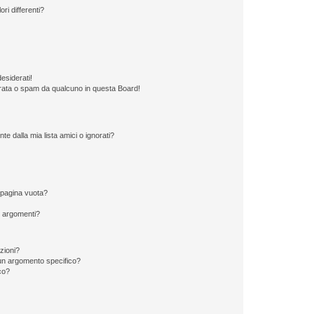
ri differenti?
esiderati!
rata o spam da qualcuno in questa Board!
 dalla mia lista amici o ignorati?
 pagina vuota?
i argomenti?
izioni?
un argomento specifico?
co?