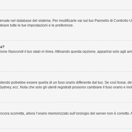
nservate nel database del sistema. Per modificarle vai sul tuo Pannello di Controll
iare tutte le tue impostazioni e le preferenze.
ea?
pzione
Nascondi il tuo stato in linea
. Attivando questa opzione, apparirai solo agli amm
endo potrebbe essere quella di un fuso orario differente dal tuo. Se così fosse, devi
Sydney, ecc. Nota che solo gli utenti registrati possono cambiare il fuso orario e mo
è ancora scorretta, allora l’orario memorizzato sull’orologio del server non è corrett