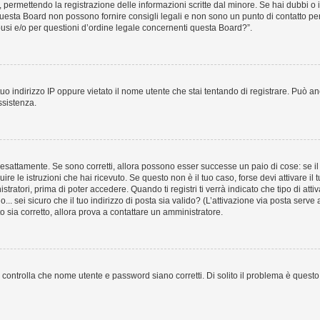
e, permettendo la registrazione delle informazioni scritte dal minore. Se hai dubbi o 
uesta Board non possono fornire consigli legali e non sono un punto di contatto per 
usi e/o per questioni d’ordine legale concernenti questa Board?”.
uo indirizzo IP oppure vietato il nome utente che stai tentando di registrare. Può anc
ssistenza.
esattamente. Se sono corretti, allora possono esser successe un paio di cose: se il 
uire le istruzioni che hai ricevuto. Se questo non è il tuo caso, forse devi attivare 
tratori, prima di poter accedere. Quando ti registri ti verrà indicato che tipo di atti
... sei sicuro che il tuo indirizzo di posta sia valido? (L’attivazione via posta serve
to sia corretto, allora prova a contattare un amministratore.
controlla che nome utente e password siano corretti. Di solito il problema è questo, 