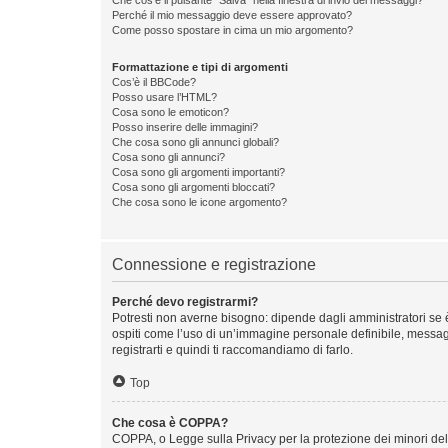
Perché il mio messaggio deve essere approvato?
Come posso spostare in cima un mio argomento?
Formattazione e tipi di argomenti
Cos’è il BBCode?
Posso usare l’HTML?
Cosa sono le emoticon?
Posso inserire delle immagini?
Che cosa sono gli annunci globali?
Cosa sono gli annunci?
Cosa sono gli argomenti importanti?
Cosa sono gli argomenti bloccati?
Che cosa sono le icone argomento?
Connessione e registrazione
Perché devo registrarmi?
Potresti non averne bisogno: dipende dagli amministratori se è
ospiti come l’uso di un’immagine personale definibile, messaggi
registrarti e quindi ti raccomandiamo di farlo.
Top
Che cosa è COPPA?
COPPA, o Legge sulla Privacy per la protezione dei minori del 