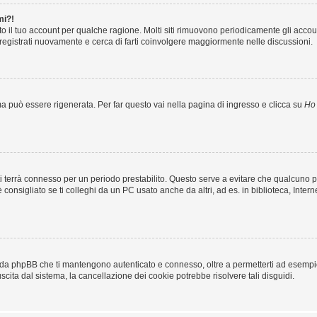
mi?!
to il tuo account per qualche ragione. Molti siti rimuovono periodicamente gli acco
 registrati nuovamente e cerca di farti coinvolgere maggiormente nelle discussioni.
 può essere rigenerata. Per far questo vai nella pagina di ingresso e clicca su
Ho 
ma ti terrà connesso per un periodo prestabilito. Questo serve a evitare che qualcun
nsigliato se ti colleghi da un PC usato anche da altri, ad es. in biblioteca, Interne
i da phpBB che ti mantengono autenticato e connesso, oltre a permetterti ad esempio 
scita dal sistema, la cancellazione dei cookie potrebbe risolvere tali disguidi.