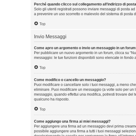
Perché quando clicco sul collegamento all’indirizzo di post
Solo gli utenti registrati possono inviare messaggi di posta ad
a prevenire un uso scorretto o malevolo del sistema di posta d
Top
Invio Messaggi
Come apro un argomento o invio un messaggio in un forum
Per pubblicare un nuovo argomento in un forum, clicca su “Nuo
messaggio: le tue funzioni disponibili sono elencate in fondo a
Top
Come modifico o cancello un messaggio?
Puoi modificare o cancellare solo i tuoi messaggi, a meno ch
eliminare. Puoi modificare un messaggio (a volte solo per un 
messaggio, quando effettui una modifica, potresti trovare del
qualcuno ha risposto.
Top
Come aggiungo una firma ai miei messaggi?
Per aggiungere una firma ad un messaggio devi prima crearne u
possibile aggiungere una firma a tutti i tuoi messaggi selezio
deselezionando la casella per aggiungere la firma all’interno 