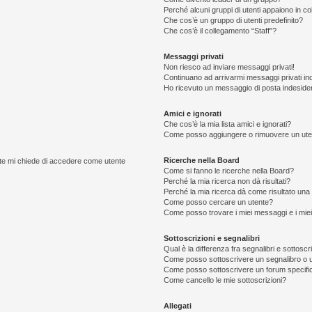
Perché alcuni gruppi di utenti appaiono in colo
Che cos’è un gruppo di utenti predefinito?
Che cos’è il collegamento “Staff”?
Messaggi privati
Non riesco ad inviare messaggi privati!
Continuano ad arrivarmi messaggi privati ind
Ho ricevuto un messaggio di posta indeside
Amici e ignorati
Che cos’è la mia lista amici e ignorati?
Come posso aggiungere o rimuovere un utente
Ricerche nella Board
ente mi chiede di accedere come utente
Come si fanno le ricerche nella Board?
Perché la mia ricerca non dà risultati?
Perché la mia ricerca dà come risultato una
Come posso cercare un utente?
Come posso trovare i miei messaggi e i mie
Sottoscrizioni e segnalibri
Qual è la differenza fra segnalibri e sottoscr
Come posso sottoscrivere un segnalibro o 
Come posso sottoscrivere un forum specifi
Come cancello le mie sottoscrizioni?
Allegati