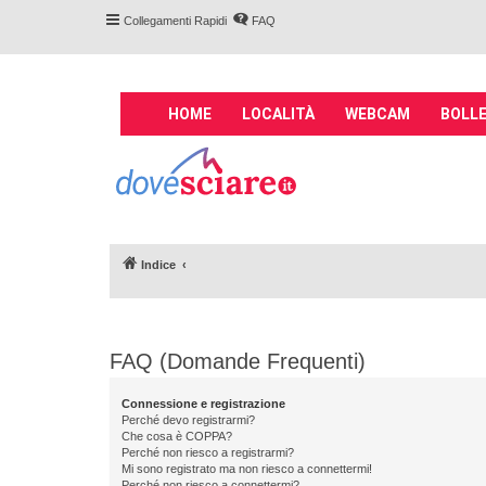
Collegamenti Rapidi
FAQ
M
HOME
LOCALITÀ
WEBCAM
BOLLE
a
i
Forum DoveSciare.
n
impianti a fune, 
n
Parliamo nel forum di località sciis
a
v
Indice
i
g
a
t
FAQ (Domande Frequenti)
i
o
Connessione e registrazione
n
Perché devo registrarmi?
Che cosa è COPPA?
Perché non riesco a registrarmi?
Mi sono registrato ma non riesco a connettermi!
Perché non riesco a connettermi?