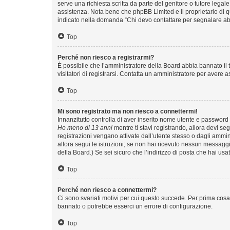
serve una richiesta scritta da parte del genitore o tutore legal
assistenza. Nota bene che phpBB Limited e il proprietario di q
indicato nella domanda “Chi devo contattare per segnalare ab
Top
Perché non riesco a registrarmi?
È possibile che l’amministratore della Board abbia bannato il t
visitatori di registrarsi. Contatta un amministratore per avere a
Top
Mi sono registrato ma non riesco a connettermi!
Innanzitutto controlla di aver inserito nome utente e password 
Ho meno di 13 anni
mentre ti stavi registrando, allora devi seg
registrazioni vengano attivate dall’utente stesso o dagli amminis
allora segui le istruzioni; se non hai ricevuto nessun messaggio
della Board.) Se sei sicuro che l’indirizzo di posta che hai usa
Top
Perché non riesco a connettermi?
Ci sono svariati motivi per cui questo succede. Per prima cosa 
bannato o potrebbe esserci un errore di configurazione.
Top