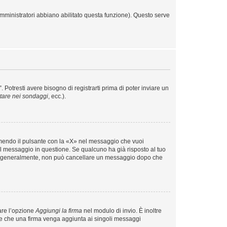
amministratori abbiano abilitato questa funzione). Questo serve
otresti avere bisogno di registrarti prima di poter inviare un
tare nei sondaggi
, ecc.).
mendo il pulsante con la «X» nel messaggio che vuoi
 messaggio in questione. Se qualcuno ha già risposto al tuo
ale, generalmente, non può cancellare un messaggio dopo che
are l’opzione
Aggiungi la firma
nel modulo di invio. È inoltre
tare che una firma venga aggiunta ai singoli messaggi