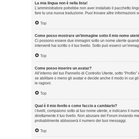
La mia lingua non è nella lista!
L’amministratore potrebbe non aver installato il pacchetto ling
fare tu una nuova traduzione. Puoi trovare altre informazioni s
Top
Come posso mostrare un’immagine sotto il mio nome uten
Ci possono essere due immagini sotto un nome utente quando s
interventi hai scritto o il tuo livello. Sotto può esserci un’im
Top
Come posso inserire un avatar?
All’interno del tuo Pannello di Controllo Utente, sotto “Profi
se abilitare o meno gli avatar e decide anche il modo in cui g
le ragioni.
Top
Qual è il mio livello e come faccio a cambiarlo?
I livelli, compaiono sotto al tuo nome utente, e indicano il n
direttamente il tuo livello. Non abusare del Forum inviando m
probabilmente abbasserà il numero dei tuoi messaggi.
Top