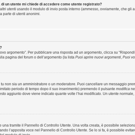
a di un utente mi chiede di accedere come utente registrato?
 altri utenti usando il modulo di invio posta interno (ammesso, ovviamente, che gli 
a parte di utenti anonimi.
?
vo argomento”. Per pubblicare una risposta ad un argomento, clicca su “Rispondi”. P
lla pagina del forum o dell’argomento (la lista
Puoi aprire nuovi argomenti
,
Puoi vo
e tu non sia un amministratore o un moderatore. Puoi cancellare un messaggio pre
limitato periodo di tempo dopo il suo inserimento) premendo il pulsante
modifica
nel
 testo aggiunto dove viene indicato quante volte l’hai modificato. Un utente norm
na tramite il Pannello di Controllo Utente. Una volta creata, è possibile selezion
nando l’apposita voce nel Pannello di Controllo Utente. Se lo si fa, è possibile evi
del modulo di invio.