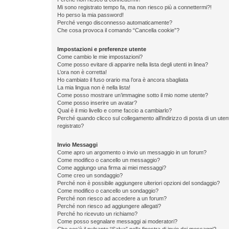
Mi sono registrato tempo fa, ma non riesco più a connettermi?!
Ho perso la mia password!
Perché vengo disconnesso automaticamente?
Che cosa provoca il comando “Cancella cookie”?
Impostazioni e preferenze utente
Come cambio le mie impostazioni?
Come posso evitare di apparire nella lista degli utenti in linea?
L’ora non è corretta!
Ho cambiato il fuso orario ma l’ora è ancora sbagliata
La mia lingua non è nella lista!
Come posso mostrare un’immagine sotto il mio nome utente?
Come posso inserire un avatar?
Qual è il mio livello e come faccio a cambiarlo?
Perché quando clicco sul collegamento all’indirizzo di posta di un ut
registrato?
Invio Messaggi
Come apro un argomento o invio un messaggio in un forum?
Come modifico o cancello un messaggio?
Come aggiungo una firma ai miei messaggi?
Come creo un sondaggio?
Perché non è possibile aggiungere ulteriori opzioni del sondaggio?
Come modifico o cancello un sondaggio?
Perché non riesco ad accedere a un forum?
Perché non riesco ad aggiungere allegati?
Perché ho ricevuto un richiamo?
Come posso segnalare messaggi ai moderatori?
Che cos’è il pulsante “Salva” nella finestra di invio dei messaggi?