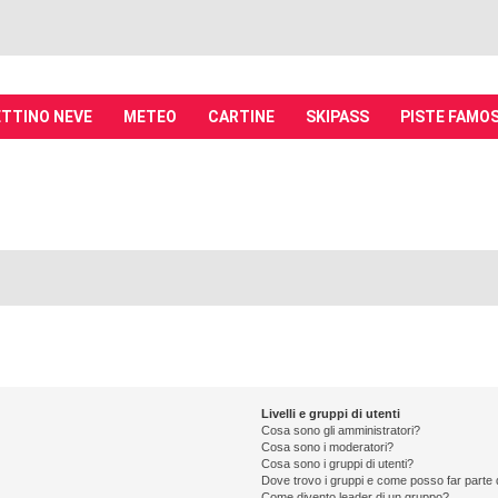
TTINO NEVE
METEO
CARTINE
SKIPASS
PISTE FAMO
it - Discussioni su località sciistiche,
piste, sci e materiali
tiche, piste sci, funivie e molto altro
Livelli e gruppi di utenti
Cosa sono gli amministratori?
Cosa sono i moderatori?
Cosa sono i gruppi di utenti?
Dove trovo i gruppi e come posso far parte d
Come divento leader di un gruppo?