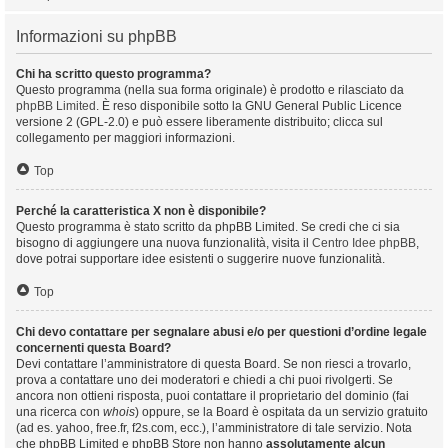
Informazioni su phpBB
Chi ha scritto questo programma?
Questo programma (nella sua forma originale) è prodotto e rilasciato da
phpBB Limited
. È reso disponibile sotto la GNU General Public Licence
versione 2 (GPL-2.0) e può essere liberamente distribuito; clicca sul
collegamento per maggiori informazioni.
Top
Perché la caratteristica X non è disponibile?
Questo programma è stato scritto da phpBB Limited. Se credi che ci sia
bisogno di aggiungere una nuova funzionalità, visita il
Centro Idee phpBB
,
dove potrai supportare idee esistenti o suggerire nuove funzionalità.
Top
Chi devo contattare per segnalare abusi e/o per questioni d’ordine legale
concernenti questa Board?
Devi contattare l’amministratore di questa Board. Se non riesci a trovarlo,
prova a contattare uno dei moderatori e chiedi a chi puoi rivolgerti. Se
ancora non ottieni risposta, puoi contattare il proprietario del dominio (fai
una ricerca con
whois
) oppure, se la Board è ospitata da un servizio gratuito
(ad es. yahoo, free.fr, f2s.com, ecc.), l’amministratore di tale servizio. Nota
che phpBB Limited e phpBB Store non hanno
assolutamente alcun