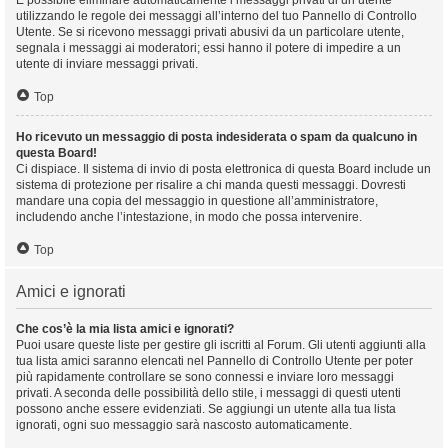
È possibile eliminare automaticamente i messaggi privati ​​di un utente
utilizzando le regole dei messaggi all’interno del tuo Pannello di Controllo
Utente. Se si ricevono messaggi privati ​​abusivi da un particolare utente,
segnala i messaggi ai moderatori; essi hanno il potere di impedire a un
utente di inviare messaggi privati​​.
Top
Ho ricevuto un messaggio di posta indesiderata o spam da qualcuno in
questa Board!
Ci dispiace. Il sistema di invio di posta elettronica di questa Board include un
sistema di protezione per risalire a chi manda questi messaggi. Dovresti
mandare una copia del messaggio in questione all’amministratore,
includendo anche l’intestazione, in modo che possa intervenire.
Top
Amici e ignorati
Che cos’è la mia lista amici e ignorati?
Puoi usare queste liste per gestire gli iscritti al Forum. Gli utenti aggiunti alla
tua lista amici saranno elencati nel Pannello di Controllo Utente per poter
più rapidamente controllare se sono connessi e inviare loro messaggi
privati. A seconda delle possibilità dello stile, i messaggi di questi utenti
possono anche essere evidenziati. Se aggiungi un utente alla tua lista
ignorati, ogni suo messaggio sarà nascosto automaticamente.