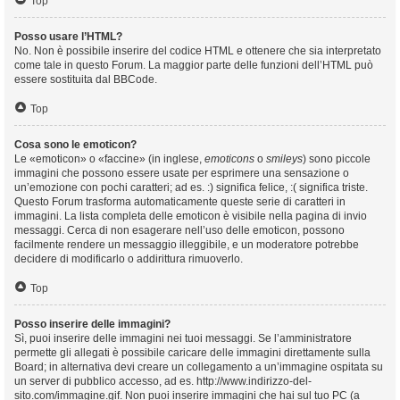
Top
Posso usare l’HTML?
No. Non è possibile inserire del codice HTML e ottenere che sia interpretato
come tale in questo Forum. La maggior parte delle funzioni dell’HTML può
essere sostituita dal BBCode.
Top
Cosa sono le emoticon?
Le «emoticon» o «faccine» (in inglese,
emoticons
o
smileys
) sono piccole
immagini che possono essere usate per esprimere una sensazione o
un’emozione con pochi caratteri; ad es. :) significa felice, :( significa triste.
Questo Forum trasforma automaticamente queste serie di caratteri in
immagini. La lista completa delle emoticon è visibile nella pagina di invio
messaggi. Cerca di non esagerare nell’uso delle emoticon, possono
facilmente rendere un messaggio illeggibile, e un moderatore potrebbe
decidere di modificarlo o addirittura rimuoverlo.
Top
Posso inserire delle immagini?
Sì, puoi inserire delle immagini nei tuoi messaggi. Se l’amministratore
permette gli allegati è possibile caricare delle immagini direttamente sulla
Board; in alternativa devi creare un collegamento a un’immagine ospitata su
un server di pubblico accesso, ad es. http://www.indirizzo-del-
sito.com/immagine.gif. Non puoi inserire immagini che hai sul tuo PC (a