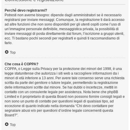
Perché devo registrarmi?
Potresti non averne bisogno: dipende dagli amministratori se è necessario
registrarsi per inviare messaggi. Comunque, la registrazione ti darà accesso
ad altre funzioni che non sono disponibili per gli utenti ospiti come l’uso di
un’immagine personale definibile, messaggistica privata, la possibilità di
inviare messaggi di posta direttamente dal forum, l’iscrizione a gruppi utenti,
ecc. Ti bastano pochi secondi per registrarti e quindi ti raccomandiamo di
farlo.
Top
Che cosa è COPPA?
COPPA, o Legge sulla Privacy per la protezione dei minori del 1998, è una
legge statunitense che autorizza i siti web a raccogliere informazioni da i
minori di età inferiore a 13 anni. Per avere tale consenso serve una richiesta
scritta da parte del genitore o tutore legale, permettendo la registrazione
delle informazioni scritte dal minore. Se hai dubbi o incertezze, mettiti in
contatto con un consulente legale per assistenza. Nota bene che phpBB
Limited e il proprietario di questa Board non possono fornire consigli legali e
non sono un punto di contatto per questioni legali di qualsiasi tipo, ad
eccezione di quanto indicato nella domanda “Chi devo contattare per
segnalare abusi e/o per questioni d’ordine legale concernenti questa
Board?”.
Top