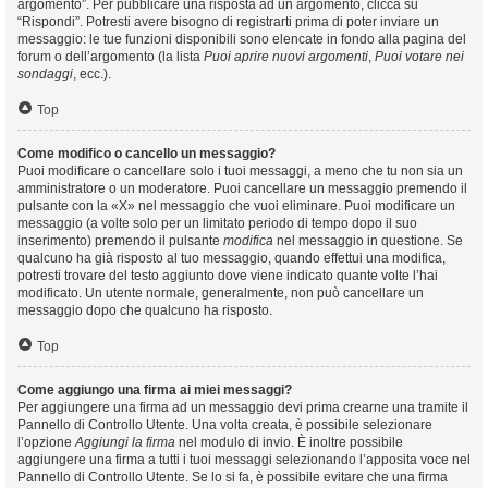
argomento”. Per pubblicare una risposta ad un argomento, clicca su
“Rispondi”. Potresti avere bisogno di registrarti prima di poter inviare un
messaggio: le tue funzioni disponibili sono elencate in fondo alla pagina del
forum o dell’argomento (la lista
Puoi aprire nuovi argomenti
,
Puoi votare nei
sondaggi
, ecc.).
Top
Come modifico o cancello un messaggio?
Puoi modificare o cancellare solo i tuoi messaggi, a meno che tu non sia un
amministratore o un moderatore. Puoi cancellare un messaggio premendo il
pulsante con la «X» nel messaggio che vuoi eliminare. Puoi modificare un
messaggio (a volte solo per un limitato periodo di tempo dopo il suo
inserimento) premendo il pulsante
modifica
nel messaggio in questione. Se
qualcuno ha già risposto al tuo messaggio, quando effettui una modifica,
potresti trovare del testo aggiunto dove viene indicato quante volte l’hai
modificato. Un utente normale, generalmente, non può cancellare un
messaggio dopo che qualcuno ha risposto.
Top
Come aggiungo una firma ai miei messaggi?
Per aggiungere una firma ad un messaggio devi prima crearne una tramite il
Pannello di Controllo Utente. Una volta creata, è possibile selezionare
l’opzione
Aggiungi la firma
nel modulo di invio. È inoltre possibile
aggiungere una firma a tutti i tuoi messaggi selezionando l’apposita voce nel
Pannello di Controllo Utente. Se lo si fa, è possibile evitare che una firma