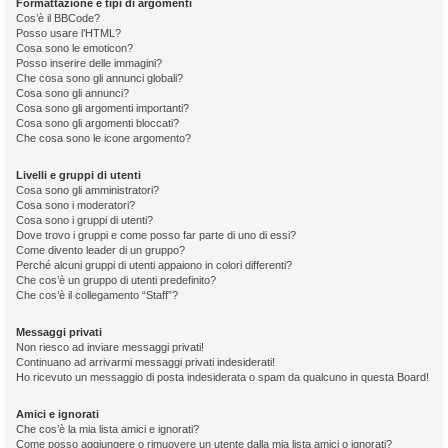
Formattazione e tipi di argomenti
Cos’è il BBCode?
Posso usare l’HTML?
Cosa sono le emoticon?
Posso inserire delle immagini?
Che cosa sono gli annunci globali?
Cosa sono gli annunci?
Cosa sono gli argomenti importanti?
Cosa sono gli argomenti bloccati?
Che cosa sono le icone argomento?
Livelli e gruppi di utenti
Cosa sono gli amministratori?
Cosa sono i moderatori?
Cosa sono i gruppi di utenti?
Dove trovo i gruppi e come posso far parte di uno di essi?
Come divento leader di un gruppo?
Perché alcuni gruppi di utenti appaiono in colori differenti?
Che cos’è un gruppo di utenti predefinito?
Che cos’è il collegamento “Staff”?
Messaggi privati
Non riesco ad inviare messaggi privati!
Continuano ad arrivarmi messaggi privati indesiderati!
Ho ricevuto un messaggio di posta indesiderata o spam da qualcuno in questa Board!
Amici e ignorati
Che cos’è la mia lista amici e ignorati?
Come posso aggiungere o rimuovere un utente dalla mia lista amici o ignorati?