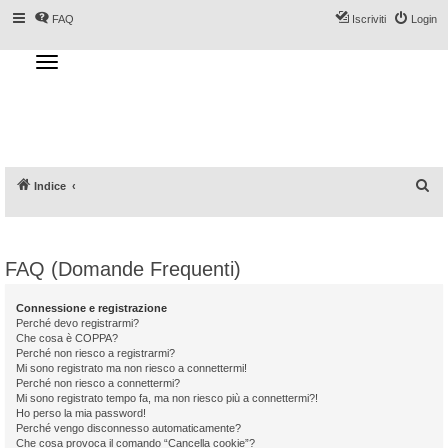
FAQ
Iscriviti
Login
T
o
g
Forum DoveSciare.it - Discussioni su
g
l
località sciistiche, impianti a fune, piste, sci
e
n
e materiali
a
v
i
g
a
C
Indice
t
i
e
o
n
r
c
FAQ (Domande Frequenti)
a
Connessione e registrazione
Perché devo registrarmi?
Che cosa è COPPA?
Perché non riesco a registrarmi?
Mi sono registrato ma non riesco a connettermi!
Perché non riesco a connettermi?
Mi sono registrato tempo fa, ma non riesco più a connettermi?!
Ho perso la mia password!
Perché vengo disconnesso automaticamente?
Che cosa provoca il comando “Cancella cookie”?