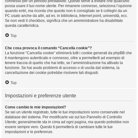
connesso per un periodo prestabilito. Questo serve a evitare che qualcuno
possa usare il tuo nome utente. Per rimanere connesso, seleziona l’opzione
quando entri, ma ricorda che questo non è consigliato se ti colleghi da un
PC usato anche da altri, ad es. in biblioteca, Internet point, università, ecc.
Se non vedi il checkbox, significa che un amministratore ha disabilitato
questa caratteristica.
Top
Che cosa provoca il comando “Cancella cookie”?
La funzione “Cancella cookie” eliminerà tutti i cookie generati da phpBB che
ti mantengono autenticato e connesso, oltre a permetterti ad esempio di
tenere traccia di quello che hai letto, se l’amministrazione ha attivato la
funzione. Se hai avuto problemi di accesso o di uscita dal sistema, la
cancellazione dei cookie potrebbe risolvere tali disguidi.
Top
Impostazioni e preferenze utente
Come cambio le mie impostazioni?
Se sei un utente registrato, tutte le tue impostazioni sono conservate nel
database del sistema. Per modificarle vai sul tuo Pannello di Controllo
Utente; generalmente sta in cima ad ogni pagina, ma questo potrebbe non
essere sempre vero. Questo ti permetterà di cambiare tutte le tue
impostazioni e le preferenze.