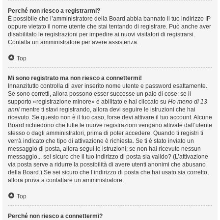
Perché non riesco a registrarmi?
È possibile che l’amministratore della Board abbia bannato il tuo indirizzo IP
oppure vietato il nome utente che stai tentando di registrare. Può anche aver
disabilitato le registrazioni per impedire ai nuovi visitatori di registrarsi.
Contatta un amministratore per avere assistenza.
Top
Mi sono registrato ma non riesco a connettermi!
Innanzitutto controlla di aver inserito nome utente e password esattamente.
Se sono corretti, allora possono esser successe un paio di cose: se il
supporto «registrazione minore» è abilitato e hai cliccato su
Ho meno di 13
anni
mentre ti stavi registrando, allora devi seguire le istruzioni che hai
ricevuto. Se questo non è il tuo caso, forse devi attivare il tuo account. Alcune
Board richiedono che tutte le nuove registrazioni vengano attivate dall’utente
stesso o dagli amministratori, prima di poter accedere. Quando ti registri ti
verrà indicato che tipo di attivazione è richiesta. Se ti è stato inviato un
messaggio di posta, allora segui le istruzioni; se non hai ricevuto nessun
messaggio... sei sicuro che il tuo indirizzo di posta sia valido? (L’attivazione
via posta serve a ridurre la possibilità di avere utenti anonimi che abusano
della Board.) Se sei sicuro che l’indirizzo di posta che hai usato sia corretto,
allora prova a contattare un amministratore.
Top
Perché non riesco a connettermi?