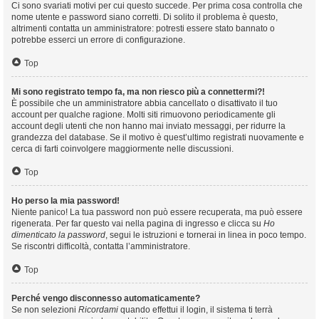
Ci sono svariati motivi per cui questo succede. Per prima cosa controlla che
nome utente e password siano corretti. Di solito il problema è questo,
altrimenti contatta un amministratore: potresti essere stato bannato o
potrebbe esserci un errore di configurazione.
Top
Mi sono registrato tempo fa, ma non riesco più a connettermi?!
È possibile che un amministratore abbia cancellato o disattivato il tuo
account per qualche ragione. Molti siti rimuovono periodicamente gli
account degli utenti che non hanno mai inviato messaggi, per ridurre la
grandezza del database. Se il motivo è quest’ultimo registrati nuovamente e
cerca di farti coinvolgere maggiormente nelle discussioni.
Top
Ho perso la mia password!
Niente panico! La tua password non può essere recuperata, ma può essere
rigenerata. Per far questo vai nella pagina di ingresso e clicca su
Ho
dimenticato la password
, segui le istruzioni e tornerai in linea in poco tempo.
Se riscontri difficoltà, contatta l’amministratore.
Top
Perché vengo disconnesso automaticamente?
Se non selezioni
Ricordami
quando effettui il login, il sistema ti terrà