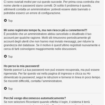
Ci sono svariati motivi per cui questo succede. Per prima cosa controlla che
nome utente e password siano corretti. Di solito il problema è questo,
altrimenti contatta un amministratore: potresti essere stato bannato o
potrebbe esserci un errore di configurazione.
Top
Mi sono registrato tempo fa, ma non riesco più a connettermi?!
È possibile che un amministratore abbia cancellato o disattivato il tuo
account per qualche ragione. Molti siti rimuovono periodicamente gli
account degli utenti che non hanno mai inviato messaggi, per ridurre la
grandezza del database. Se il motivo è quest’ultimo registrati nuovamente e
cerca di farti coinvolgere maggiormente nelle discussioni.
Top
Ho perso la mia password!
Niente panico! La tua password non può essere recuperata, ma può essere
rigenerata. Per far questo vai nella pagina di ingresso e clicca su
Ho
dimenticato la password
, segui le istruzioni e tornerai in linea in poco tempo.
Se riscontri difficoltà, contatta l’amministratore.
Top
Perché vengo disconnesso automaticamente?
Se non selezioni
Ricordami
quando effettui il login, il sistema ti terrà