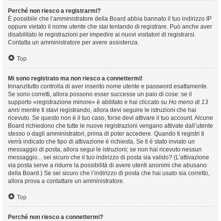
Perché non riesco a registrarmi?
È possibile che l’amministratore della Board abbia bannato il tuo indirizzo IP
oppure vietato il nome utente che stai tentando di registrare. Può anche aver
disabilitato le registrazioni per impedire ai nuovi visitatori di registrarsi.
Contatta un amministratore per avere assistenza.
Top
Mi sono registrato ma non riesco a connettermi!
Innanzitutto controlla di aver inserito nome utente e password esattamente.
Se sono corretti, allora possono esser successe un paio di cose: se il
supporto «registrazione minore» è abilitato e hai cliccato su
Ho meno di 13
anni
mentre ti stavi registrando, allora devi seguire le istruzioni che hai
ricevuto. Se questo non è il tuo caso, forse devi attivare il tuo account. Alcune
Board richiedono che tutte le nuove registrazioni vengano attivate dall’utente
stesso o dagli amministratori, prima di poter accedere. Quando ti registri ti
verrà indicato che tipo di attivazione è richiesta. Se ti è stato inviato un
messaggio di posta, allora segui le istruzioni; se non hai ricevuto nessun
messaggio... sei sicuro che il tuo indirizzo di posta sia valido? (L’attivazione
via posta serve a ridurre la possibilità di avere utenti anonimi che abusano
della Board.) Se sei sicuro che l’indirizzo di posta che hai usato sia corretto,
allora prova a contattare un amministratore.
Top
Perché non riesco a connettermi?