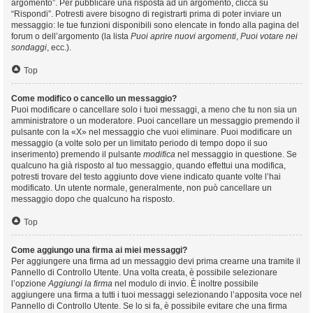
argomento”. Per pubblicare una risposta ad un argomento, clicca su
“Rispondi”. Potresti avere bisogno di registrarti prima di poter inviare un
messaggio: le tue funzioni disponibili sono elencate in fondo alla pagina del
forum o dell’argomento (la lista
Puoi aprire nuovi argomenti
,
Puoi votare nei
sondaggi
, ecc.).
Top
Come modifico o cancello un messaggio?
Puoi modificare o cancellare solo i tuoi messaggi, a meno che tu non sia un
amministratore o un moderatore. Puoi cancellare un messaggio premendo il
pulsante con la «X» nel messaggio che vuoi eliminare. Puoi modificare un
messaggio (a volte solo per un limitato periodo di tempo dopo il suo
inserimento) premendo il pulsante
modifica
nel messaggio in questione. Se
qualcuno ha già risposto al tuo messaggio, quando effettui una modifica,
potresti trovare del testo aggiunto dove viene indicato quante volte l’hai
modificato. Un utente normale, generalmente, non può cancellare un
messaggio dopo che qualcuno ha risposto.
Top
Come aggiungo una firma ai miei messaggi?
Per aggiungere una firma ad un messaggio devi prima crearne una tramite il
Pannello di Controllo Utente. Una volta creata, è possibile selezionare
l’opzione
Aggiungi la firma
nel modulo di invio. È inoltre possibile
aggiungere una firma a tutti i tuoi messaggi selezionando l’apposita voce nel
Pannello di Controllo Utente. Se lo si fa, è possibile evitare che una firma