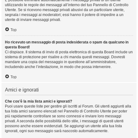
È possibile eliminare automaticamente i messaggi privati ​​di un utente
utilizzando le regole dei messaggi all’interno del tuo Pannello di Controllo
Utente. Se si ricevono messaggi privati ​​abusivi da un particolare utente,
segnala i messaggi ai moderatori; essi hanno il potere di impedire a un
utente di inviare messaggi privati​​.
Top
Ho ricevuto un messaggio di posta indesiderata o spam da qualcuno in
questa Board!
Ci dispiace. Il sistema di invio di posta elettronica di questa Board include un
sistema di protezione per risalire a chi manda questi messaggi. Dovresti
mandare una copia del messaggio in questione all’amministratore,
includendo anche l’intestazione, in modo che possa intervenire.
Top
Amici e ignorati
Che cos’è la mia lista amici e ignorati?
Puoi usare queste liste per gestire gli iscritti al Forum. Gli utenti aggiunti alla
tua lista amici saranno elencati nel Pannello di Controllo Utente per poter
più rapidamente controllare se sono connessi e inviare loro messaggi
privati. A seconda delle possibilità dello stile, i messaggi di questi utenti
possono anche essere evidenziati. Se aggiungi un utente alla tua lista
ignorati, ogni suo messaggio sarà nascosto automaticamente.