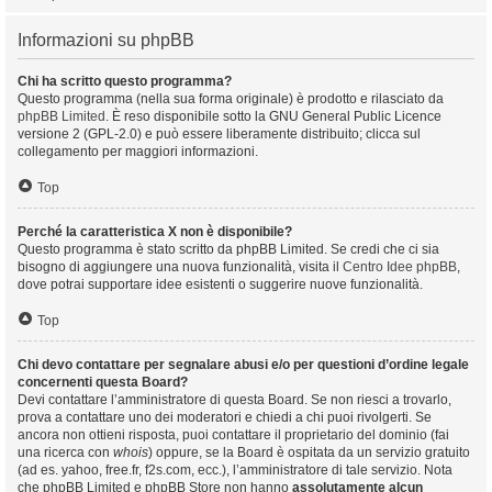
Informazioni su phpBB
Chi ha scritto questo programma?
Questo programma (nella sua forma originale) è prodotto e rilasciato da
phpBB Limited
. È reso disponibile sotto la GNU General Public Licence
versione 2 (GPL-2.0) e può essere liberamente distribuito; clicca sul
collegamento per maggiori informazioni.
Top
Perché la caratteristica X non è disponibile?
Questo programma è stato scritto da phpBB Limited. Se credi che ci sia
bisogno di aggiungere una nuova funzionalità, visita il
Centro Idee phpBB
,
dove potrai supportare idee esistenti o suggerire nuove funzionalità.
Top
Chi devo contattare per segnalare abusi e/o per questioni d’ordine legale
concernenti questa Board?
Devi contattare l’amministratore di questa Board. Se non riesci a trovarlo,
prova a contattare uno dei moderatori e chiedi a chi puoi rivolgerti. Se
ancora non ottieni risposta, puoi contattare il proprietario del dominio (fai
una ricerca con
whois
) oppure, se la Board è ospitata da un servizio gratuito
(ad es. yahoo, free.fr, f2s.com, ecc.), l’amministratore di tale servizio. Nota
che phpBB Limited e phpBB Store non hanno
assolutamente alcun