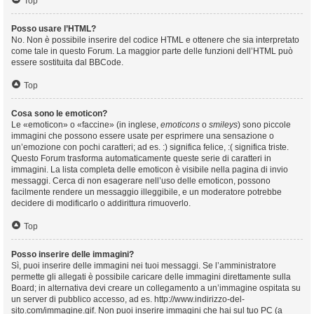
Top
Posso usare l’HTML?
No. Non è possibile inserire del codice HTML e ottenere che sia interpretato
come tale in questo Forum. La maggior parte delle funzioni dell’HTML può
essere sostituita dal BBCode.
Top
Cosa sono le emoticon?
Le «emoticon» o «faccine» (in inglese,
emoticons
o
smileys
) sono piccole
immagini che possono essere usate per esprimere una sensazione o
un’emozione con pochi caratteri; ad es. :) significa felice, :( significa triste.
Questo Forum trasforma automaticamente queste serie di caratteri in
immagini. La lista completa delle emoticon è visibile nella pagina di invio
messaggi. Cerca di non esagerare nell’uso delle emoticon, possono
facilmente rendere un messaggio illeggibile, e un moderatore potrebbe
decidere di modificarlo o addirittura rimuoverlo.
Top
Posso inserire delle immagini?
Sì, puoi inserire delle immagini nei tuoi messaggi. Se l’amministratore
permette gli allegati è possibile caricare delle immagini direttamente sulla
Board; in alternativa devi creare un collegamento a un’immagine ospitata su
un server di pubblico accesso, ad es. http://www.indirizzo-del-
sito.com/immagine.gif. Non puoi inserire immagini che hai sul tuo PC (a