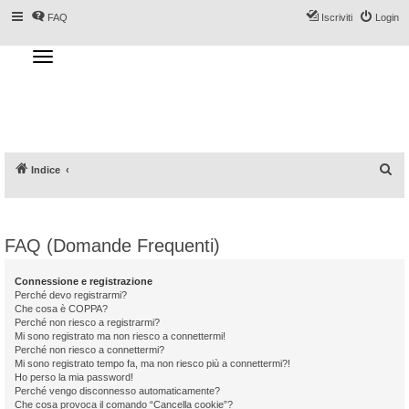
FAQ
Iscriviti
Login
T
o
g
Forum DoveSciare.it - Discussioni su
g
l
località sciistiche, impianti a fune, piste, sci
e
n
e materiali
a
v
i
g
a
C
Indice
t
i
e
o
n
r
c
FAQ (Domande Frequenti)
a
Connessione e registrazione
Perché devo registrarmi?
Che cosa è COPPA?
Perché non riesco a registrarmi?
Mi sono registrato ma non riesco a connettermi!
Perché non riesco a connettermi?
Mi sono registrato tempo fa, ma non riesco più a connettermi?!
Ho perso la mia password!
Perché vengo disconnesso automaticamente?
Che cosa provoca il comando “Cancella cookie”?