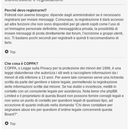
Perché devo registrarmi?
Potresti non averne bisogno: dipende dagli amministratori se è necessario
registrarsi per inviare messaggi. Comunque, la registrazione ti darà accesso
ad altre funzioni che non sono disponibili per gli utenti ospiti come l’uso di
un’immagine personale definibile, messaggistica privata, la possibilità di
inviare messaggi di posta direttamente dal forum, l’iscrizione a gruppi utenti,
ecc. Ti bastano pochi secondi per registrarti e quindi ti raccomandiamo di
farlo.
Top
Che cosa è COPPA?
COPPA, o Legge sulla Privacy per la protezione dei minori del 1998, è una
legge statunitense che autorizza i siti web a raccogliere informazioni da i
minori di età inferiore a 13 anni. Per avere tale consenso serve una richiesta
scritta da parte del genitore o tutore legale, permettendo la registrazione
delle informazioni scritte dal minore. Se hai dubbi o incertezze, mettiti in
contatto con un consulente legale per assistenza. Nota bene che phpBB
Limited e il proprietario di questa Board non possono fornire consigli legali e
non sono un punto di contatto per questioni legali di qualsiasi tipo, ad
eccezione di quanto indicato nella domanda “Chi devo contattare per
segnalare abusi e/o per questioni d’ordine legale concernenti questa
Board?”.
Top