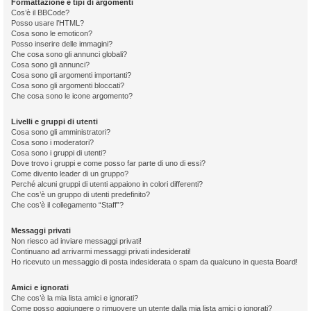
Formattazione e tipi di argomenti
Cos’è il BBCode?
Posso usare l’HTML?
Cosa sono le emoticon?
Posso inserire delle immagini?
Che cosa sono gli annunci globali?
Cosa sono gli annunci?
Cosa sono gli argomenti importanti?
Cosa sono gli argomenti bloccati?
Che cosa sono le icone argomento?
Livelli e gruppi di utenti
Cosa sono gli amministratori?
Cosa sono i moderatori?
Cosa sono i gruppi di utenti?
Dove trovo i gruppi e come posso far parte di uno di essi?
Come divento leader di un gruppo?
Perché alcuni gruppi di utenti appaiono in colori differenti?
Che cos’è un gruppo di utenti predefinito?
Che cos’è il collegamento “Staff”?
Messaggi privati
Non riesco ad inviare messaggi privati!
Continuano ad arrivarmi messaggi privati indesiderati!
Ho ricevuto un messaggio di posta indesiderata o spam da qualcuno in questa Board!
Amici e ignorati
Che cos’è la mia lista amici e ignorati?
Come posso aggiungere o rimuovere un utente dalla mia lista amici o ignorati?