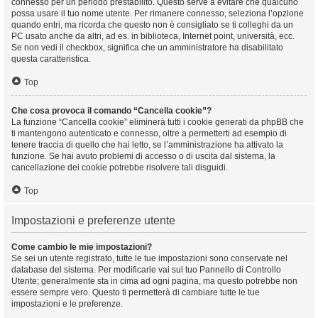
connesso per un periodo prestabilito. Questo serve a evitare che qualcuno
possa usare il tuo nome utente. Per rimanere connesso, seleziona l’opzione
quando entri, ma ricorda che questo non è consigliato se ti colleghi da un
PC usato anche da altri, ad es. in biblioteca, Internet point, università, ecc.
Se non vedi il checkbox, significa che un amministratore ha disabilitato
questa caratteristica.
Top
Che cosa provoca il comando “Cancella cookie”?
La funzione “Cancella cookie” eliminerà tutti i cookie generati da phpBB che
ti mantengono autenticato e connesso, oltre a permetterti ad esempio di
tenere traccia di quello che hai letto, se l’amministrazione ha attivato la
funzione. Se hai avuto problemi di accesso o di uscita dal sistema, la
cancellazione dei cookie potrebbe risolvere tali disguidi.
Top
Impostazioni e preferenze utente
Come cambio le mie impostazioni?
Se sei un utente registrato, tutte le tue impostazioni sono conservate nel
database del sistema. Per modificarle vai sul tuo Pannello di Controllo
Utente; generalmente sta in cima ad ogni pagina, ma questo potrebbe non
essere sempre vero. Questo ti permetterà di cambiare tutte le tue
impostazioni e le preferenze.