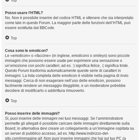
Top
Posso usare l’HTML?
No. Non è possibile inserire del codice HTML e ottenere che sia interpretato
come tale in questo Forum. La maggior parte delle funzioni dell’HTML può
essere sostituita dal BBCode.
Top
Cosa sono le emoticon?
Le «emoticon» o «faccine» (in inglese,
emoticons
o
smileys
) sono piccole
immagini che possono essere usate per esprimere una sensazione o
un’emozione con pochi caratteri; ad es. :) significa felice, :( significa triste.
Questo Forum trasforma automaticamente queste serie di caratteri in
immagini. La lista completa delle emoticon è visibile nella pagina di invio
messaggi. Cerca di non esagerare nell’uso delle emoticon, possono
facilmente rendere un messaggio illeggibile, e un moderatore potrebbe
decidere di modificarlo o addirittura rimuoverlo.
Top
Posso inserire delle immagini?
Sì, puoi inserire delle immagini nei tuoi messaggi. Se l’amministratore
permette gli allegati è possibile caricare delle immagini direttamente sulla
Board; in alternativa devi creare un collegamento a un’immagine ospitata su
un server di pubblico accesso, ad es. http://www.indirizzo-del-
sito.com/immagine.gif. Non puoi inserire immagini che hai sul tuo PC (a