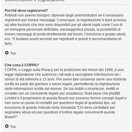
Perché devo registrarmi?
Potresti non averne bisogno: dipende dagli amministratori se è necessario
registrarsi per inviare messaggi. Comunque, la registrazione ti darà accesso
ad altre funzioni che non sono disponibili per gli utenti ospiti come l’uso di
un’immagine personale definibile, messaggistica privata, la possibilità di
inviare messaggi di posta direttamente dal forum, l’iscrizione a gruppi utenti,
ecc. Ti bastano pochi secondi per registrarti e quindi ti raccomandiamo di
farlo.
Top
Che cosa è COPPA?
COPPA, o Legge sulla Privacy per la protezione dei minori del 1998, è una
legge statunitense che autorizza i siti web a raccogliere informazioni da i
minori di età inferiore a 13 anni. Per avere tale consenso serve una richiesta
scritta da parte del genitore o tutore legale, permettendo la registrazione
delle informazioni scritte dal minore. Se hai dubbi o incertezze, mettiti in
contatto con un consulente legale per assistenza. Nota bene che phpBB
Limited e il proprietario di questa Board non possono fornire consigli legali e
non sono un punto di contatto per questioni legali di qualsiasi tipo, ad
eccezione di quanto indicato nella domanda “Chi devo contattare per
segnalare abusi e/o per questioni d’ordine legale concernenti questa
Board?”.
Top