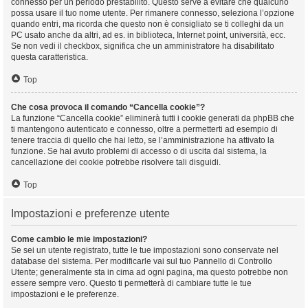
connesso per un periodo prestabilito. Questo serve a evitare che qualcuno
possa usare il tuo nome utente. Per rimanere connesso, seleziona l’opzione
quando entri, ma ricorda che questo non è consigliato se ti colleghi da un
PC usato anche da altri, ad es. in biblioteca, Internet point, università, ecc.
Se non vedi il checkbox, significa che un amministratore ha disabilitato
questa caratteristica.
Top
Che cosa provoca il comando “Cancella cookie”?
La funzione “Cancella cookie” eliminerà tutti i cookie generati da phpBB che
ti mantengono autenticato e connesso, oltre a permetterti ad esempio di
tenere traccia di quello che hai letto, se l’amministrazione ha attivato la
funzione. Se hai avuto problemi di accesso o di uscita dal sistema, la
cancellazione dei cookie potrebbe risolvere tali disguidi.
Top
Impostazioni e preferenze utente
Come cambio le mie impostazioni?
Se sei un utente registrato, tutte le tue impostazioni sono conservate nel
database del sistema. Per modificarle vai sul tuo Pannello di Controllo
Utente; generalmente sta in cima ad ogni pagina, ma questo potrebbe non
essere sempre vero. Questo ti permetterà di cambiare tutte le tue
impostazioni e le preferenze.