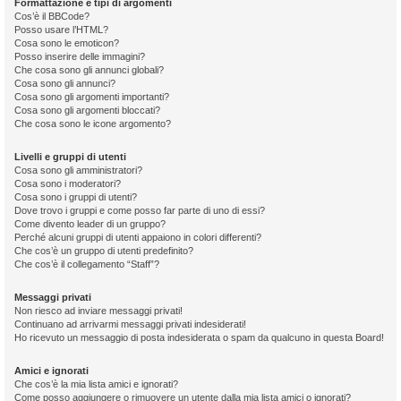
Formattazione e tipi di argomenti
Cos’è il BBCode?
Posso usare l’HTML?
Cosa sono le emoticon?
Posso inserire delle immagini?
Che cosa sono gli annunci globali?
Cosa sono gli annunci?
Cosa sono gli argomenti importanti?
Cosa sono gli argomenti bloccati?
Che cosa sono le icone argomento?
Livelli e gruppi di utenti
Cosa sono gli amministratori?
Cosa sono i moderatori?
Cosa sono i gruppi di utenti?
Dove trovo i gruppi e come posso far parte di uno di essi?
Come divento leader di un gruppo?
Perché alcuni gruppi di utenti appaiono in colori differenti?
Che cos’è un gruppo di utenti predefinito?
Che cos’è il collegamento “Staff”?
Messaggi privati
Non riesco ad inviare messaggi privati!
Continuano ad arrivarmi messaggi privati indesiderati!
Ho ricevuto un messaggio di posta indesiderata o spam da qualcuno in questa Board!
Amici e ignorati
Che cos’è la mia lista amici e ignorati?
Come posso aggiungere o rimuovere un utente dalla mia lista amici o ignorati?