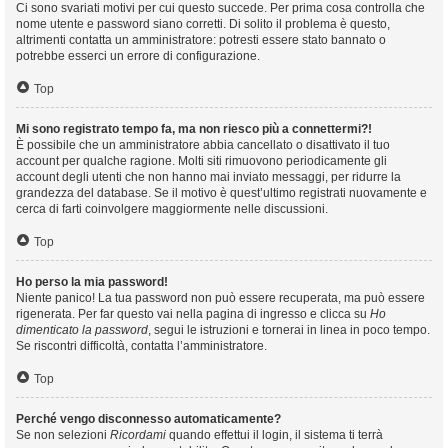
Ci sono svariati motivi per cui questo succede. Per prima cosa controlla che
nome utente e password siano corretti. Di solito il problema è questo,
altrimenti contatta un amministratore: potresti essere stato bannato o
potrebbe esserci un errore di configurazione.
Top
Mi sono registrato tempo fa, ma non riesco più a connettermi?!
È possibile che un amministratore abbia cancellato o disattivato il tuo
account per qualche ragione. Molti siti rimuovono periodicamente gli
account degli utenti che non hanno mai inviato messaggi, per ridurre la
grandezza del database. Se il motivo è quest’ultimo registrati nuovamente e
cerca di farti coinvolgere maggiormente nelle discussioni.
Top
Ho perso la mia password!
Niente panico! La tua password non può essere recuperata, ma può essere
rigenerata. Per far questo vai nella pagina di ingresso e clicca su
Ho
dimenticato la password
, segui le istruzioni e tornerai in linea in poco tempo.
Se riscontri difficoltà, contatta l’amministratore.
Top
Perché vengo disconnesso automaticamente?
Se non selezioni
Ricordami
quando effettui il login, il sistema ti terrà