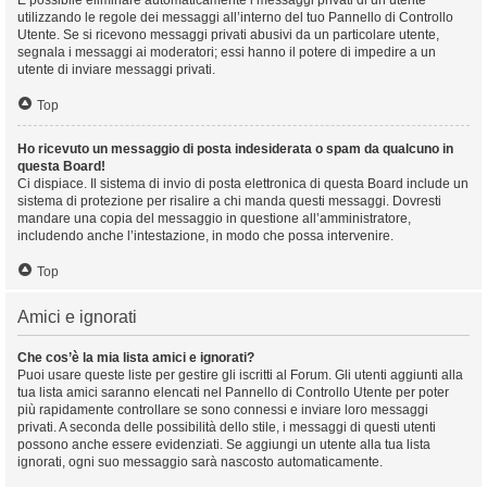
È possibile eliminare automaticamente i messaggi privati ​​di un utente
utilizzando le regole dei messaggi all’interno del tuo Pannello di Controllo
Utente. Se si ricevono messaggi privati ​​abusivi da un particolare utente,
segnala i messaggi ai moderatori; essi hanno il potere di impedire a un
utente di inviare messaggi privati​​.
Top
Ho ricevuto un messaggio di posta indesiderata o spam da qualcuno in
questa Board!
Ci dispiace. Il sistema di invio di posta elettronica di questa Board include un
sistema di protezione per risalire a chi manda questi messaggi. Dovresti
mandare una copia del messaggio in questione all’amministratore,
includendo anche l’intestazione, in modo che possa intervenire.
Top
Amici e ignorati
Che cos’è la mia lista amici e ignorati?
Puoi usare queste liste per gestire gli iscritti al Forum. Gli utenti aggiunti alla
tua lista amici saranno elencati nel Pannello di Controllo Utente per poter
più rapidamente controllare se sono connessi e inviare loro messaggi
privati. A seconda delle possibilità dello stile, i messaggi di questi utenti
possono anche essere evidenziati. Se aggiungi un utente alla tua lista
ignorati, ogni suo messaggio sarà nascosto automaticamente.