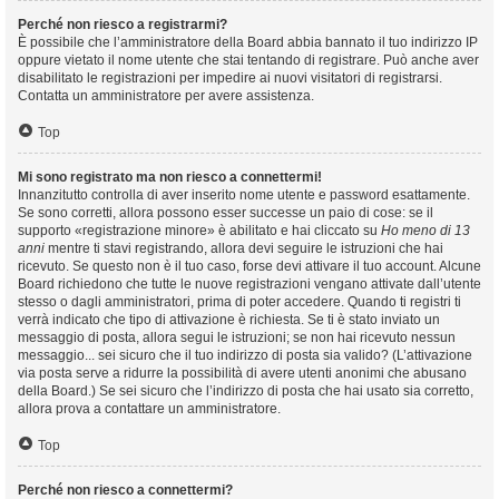
Perché non riesco a registrarmi?
È possibile che l’amministratore della Board abbia bannato il tuo indirizzo IP
oppure vietato il nome utente che stai tentando di registrare. Può anche aver
disabilitato le registrazioni per impedire ai nuovi visitatori di registrarsi.
Contatta un amministratore per avere assistenza.
Top
Mi sono registrato ma non riesco a connettermi!
Innanzitutto controlla di aver inserito nome utente e password esattamente.
Se sono corretti, allora possono esser successe un paio di cose: se il
supporto «registrazione minore» è abilitato e hai cliccato su
Ho meno di 13
anni
mentre ti stavi registrando, allora devi seguire le istruzioni che hai
ricevuto. Se questo non è il tuo caso, forse devi attivare il tuo account. Alcune
Board richiedono che tutte le nuove registrazioni vengano attivate dall’utente
stesso o dagli amministratori, prima di poter accedere. Quando ti registri ti
verrà indicato che tipo di attivazione è richiesta. Se ti è stato inviato un
messaggio di posta, allora segui le istruzioni; se non hai ricevuto nessun
messaggio... sei sicuro che il tuo indirizzo di posta sia valido? (L’attivazione
via posta serve a ridurre la possibilità di avere utenti anonimi che abusano
della Board.) Se sei sicuro che l’indirizzo di posta che hai usato sia corretto,
allora prova a contattare un amministratore.
Top
Perché non riesco a connettermi?