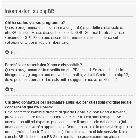
Informazioni su phpBB
Chi ha scritto questo programma?
Questo programma (nella sua forma originale) è prodotto e rilasciato da
phpBB Limited
. È reso disponibile sotto la GNU General Public Licence
versione 2 (GPL-2.0) e può essere liberamente distribuito; clicca sul
collegamento per maggiori informazioni.
Top
Perché la caratteristica X non è disponibile?
Questo programma è stato scritto da phpBB Limited. Se credi che ci sia
bisogno di aggiungere una nuova funzionalità, visita il
Centro Idee phpBB
,
dove potrai supportare idee esistenti o suggerire nuove funzionalità.
Top
Chi devo contattare per segnalare abusi e/o per questioni d’ordine legale
concernenti questa Board?
Devi contattare l’amministratore di questa Board. Se non riesci a trovarlo,
prova a contattare uno dei moderatori e chiedi a chi puoi rivolgerti. Se
ancora non ottieni risposta, puoi contattare il proprietario del dominio (fai
una ricerca con
whois
) oppure, se la Board è ospitata da un servizio gratuito
(ad es. yahoo, free.fr, f2s.com, ecc.), l’amministratore di tale servizio. Nota
che phpBB Limited e phpBB Store non hanno
assolutamente alcun