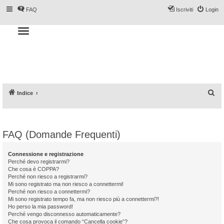
FAQ
Iscriviti
Login
T
o
g
Forum DoveSciare.it - Discussioni su
g
l
località sciistiche, impianti a fune, piste, sci
e
n
e materiali
a
v
i
g
a
C
Indice
t
i
e
o
n
r
c
FAQ (Domande Frequenti)
a
Connessione e registrazione
Perché devo registrarmi?
Che cosa è COPPA?
Perché non riesco a registrarmi?
Mi sono registrato ma non riesco a connettermi!
Perché non riesco a connettermi?
Mi sono registrato tempo fa, ma non riesco più a connettermi?!
Ho perso la mia password!
Perché vengo disconnesso automaticamente?
Che cosa provoca il comando “Cancella cookie”?