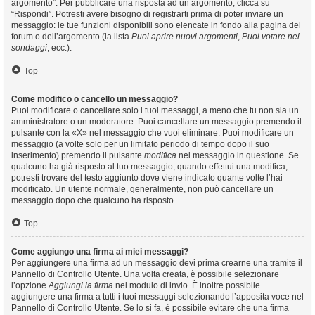
argomento”. Per pubblicare una risposta ad un argomento, clicca su
“Rispondi”. Potresti avere bisogno di registrarti prima di poter inviare un
messaggio: le tue funzioni disponibili sono elencate in fondo alla pagina del
forum o dell’argomento (la lista
Puoi aprire nuovi argomenti
,
Puoi votare nei
sondaggi
, ecc.).
Top
Come modifico o cancello un messaggio?
Puoi modificare o cancellare solo i tuoi messaggi, a meno che tu non sia un
amministratore o un moderatore. Puoi cancellare un messaggio premendo il
pulsante con la «X» nel messaggio che vuoi eliminare. Puoi modificare un
messaggio (a volte solo per un limitato periodo di tempo dopo il suo
inserimento) premendo il pulsante
modifica
nel messaggio in questione. Se
qualcuno ha già risposto al tuo messaggio, quando effettui una modifica,
potresti trovare del testo aggiunto dove viene indicato quante volte l’hai
modificato. Un utente normale, generalmente, non può cancellare un
messaggio dopo che qualcuno ha risposto.
Top
Come aggiungo una firma ai miei messaggi?
Per aggiungere una firma ad un messaggio devi prima crearne una tramite il
Pannello di Controllo Utente. Una volta creata, è possibile selezionare
l’opzione
Aggiungi la firma
nel modulo di invio. È inoltre possibile
aggiungere una firma a tutti i tuoi messaggi selezionando l’apposita voce nel
Pannello di Controllo Utente. Se lo si fa, è possibile evitare che una firma