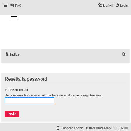
FAQ
Iscriviti
Login
T
o
g
Forum DoveSciare.it - Discussioni su
g
l
località sciistiche, impianti a fune, piste, sci
e
n
e materiali
a
v
i
g
a
C
Indice
t
i
e
o
n
r
c
Resetta la password
a
Indirizzo email:
Deve essere l’indirizzo email che hai inserito durante la registrazione.
Cancella cookie
Tutti gli orari sono
UTC+02:00