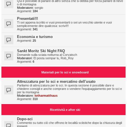
Qui è possibile di parlare di altro senza che si debba per forza parlare di neve
o di montagna
Moderatore:
sergio
Argomenti:
184
Presentati!!!
Ti sei appena iscritto e vuoi presentarti o sei un vecchio utente e vuoi
semplicemente dire qualcosa: scrivi!!!
Argomenti:
341
Economia e turismo
Argomenti:
25
Sankt Moritz Ski Night FAQ
Domande sulla sciata notturna al Corvatsch
Moderatori:
El posta sempar lu
,
Rob_Roy
Argomenti:
6
Materiali per lo sci e snowboard
Attrezzatura per lo sci e mercatino dell'usato
Parliamo di attrezzatura per lo sci. In questa sezione è possibile dare e
chiedere consigli e anche comprare o vendere l'equipaggiamento per lo sci e
per la montagna
Moderatore:
lotharmatthaus
Argomenti:
310
Ricettività e after ski
Dopo-sci
Commento su tutto ciò che offrono le località sciistiche dopo la chiusura degli
impianti.