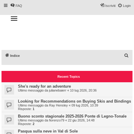
FAQ
Iscriviti
Login
T
o
g
Forum DoveSciare.it - Discussioni su
g
l
località sciistiche, impianti a fune, piste, sci
e
n
e materiali
a
v
i
g
a
C
Indice
t
i
e
o
n
r
Recent Topics
c
a
She's ready for an adventure
Ultimo messaggio da
julianebaierr
«
10 lug 2026, 20:36
Looking for Recommendations on Buying Skis and Bindings
Ultimo messaggio da
Ray Hensley
«
09 lug 2026, 10:39
Risposte:
1
Buono sconto stagionale 2025-2026 Ponte di Legno-Tonale
Ultimo messaggio da
fiorenzo79
«
22 giu 2026, 14:48
Risposte:
2
Pasqua sulla neve in Val di Sole