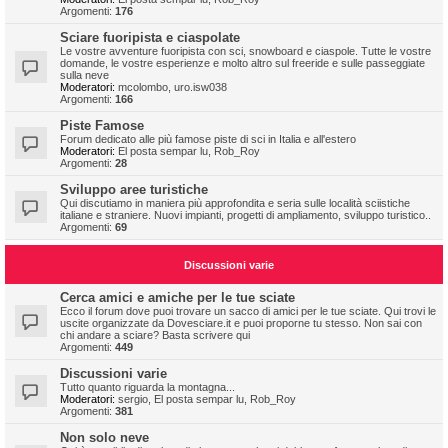
Argomenti:
176
Sciare fuoripista e ciaspolate
Le vostre avventure fuoripista con sci, snowboard e ciaspole. Tutte le vostre
domande, le vostre esperienze e molto altro sul freeride e sulle passeggiate
sulla neve
Moderatori:
mcolombo
,
uro.isw038
Argomenti:
166
Piste Famose
Forum dedicato alle più famose piste di sci in Italia e all'estero
Moderatori:
El posta sempar lu
,
Rob_Roy
Argomenti:
28
Sviluppo aree turistiche
Qui discutiamo in maniera più approfondita e seria sulle località sciistiche
italiane e straniere. Nuovi impianti, progetti di ampliamento, sviluppo turistico..
Argomenti:
69
Discussioni varie
Cerca amici e amiche per le tue sciate
Ecco il forum dove puoi trovare un sacco di amici per le tue sciate. Qui trovi le
uscite organizzate da Dovesciare.it e puoi proporne tu stesso. Non sai con
chi andare a sciare? Basta scrivere qui
Argomenti:
449
Discussioni varie
Tutto quanto riguarda la montagna...
Moderatori:
sergio
,
El posta sempar lu
,
Rob_Roy
Argomenti:
381
Non solo neve