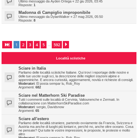
Ultimo messaggio da
Ayden Ortega
«
22 giu 2026, 03:45
Risposte:
1
Madonna di Campiglio improponibile
Ultimo messaggio da
DylanWalker
«
27 mag 2026, 05:50
Risposte:
8
1
2
3
4
5
592
Pagina
1
di
592
Prossimo
…
Località sciistiche
Sciare in Italia
Parliamo delle località sciistiche Italiane. Qui trovi i reportage delle nostre e
delle tue uscite sugli sci, la descrizione delle migliori stazioni alpine e
appenniniche. E ancora curiosità, aggiornamenti, novità e richieste di consigli.
Moderatori:
El posta sempar lu
,
Rob_Roy
Argomenti:
682
Sciare nel Matterhorn Ski Paradise
Tutti i commenti sulle località di Cervinia, Valtounenche e Zermatt. In
collaborazione con MatterhornSkiParadise.com
Moderatori:
sergio
,
Davidsnow
Argomenti:
65
Sciare all'estero
Parliamo delle località straniere, partendo ovviamente da Francia, Svizzera e
Austria ma anche di luoghi più lontani e, perchè no, anche oltre oceano. Cosa
ne pensate? Qui tutte le vostre impressioni, le proposte, le proteste e molto
altro
Moderatori:
El posta sempar lu
,
Rob_Roy