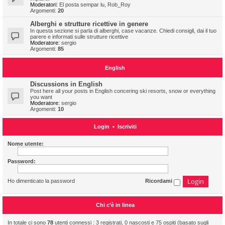
Moderatori:
El posta sempar lu
,
Rob_Roy
Argomenti:
20
Alberghi e strutture ricettive in genere
In questa sezione si parla di alberghi, case vacanze. Chiedi consigli, dai il tuo
parere e informati sulle strutture ricettive
Moderatore:
sergio
Argomenti:
85
English
Discussions in English
Post here all your posts in English concering ski resorts, snow or everything
you want
Moderatore:
sergio
Argomenti:
10
Login
•
Iscriviti
Nome utente:
Password:
Ho dimenticato la password
Ricordami
Chi c’è in linea
In totale ci sono
78
utenti connessi : 3 registrati, 0 nascosti e 75 ospiti (basato sugli