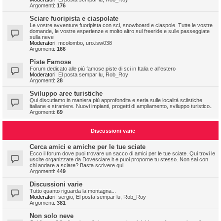
Argomenti:
176
Sciare fuoripista e ciaspolate
Le vostre avventure fuoripista con sci, snowboard e ciaspole. Tutte le vostre
domande, le vostre esperienze e molto altro sul freeride e sulle passeggiate
sulla neve
Moderatori:
mcolombo
,
uro.isw038
Argomenti:
166
Piste Famose
Forum dedicato alle più famose piste di sci in Italia e all'estero
Moderatori:
El posta sempar lu
,
Rob_Roy
Argomenti:
28
Sviluppo aree turistiche
Qui discutiamo in maniera più approfondita e seria sulle località sciistiche
italiane e straniere. Nuovi impianti, progetti di ampliamento, sviluppo turistico..
Argomenti:
69
Discussioni varie
Cerca amici e amiche per le tue sciate
Ecco il forum dove puoi trovare un sacco di amici per le tue sciate. Qui trovi le
uscite organizzate da Dovesciare.it e puoi proporne tu stesso. Non sai con
chi andare a sciare? Basta scrivere qui
Argomenti:
449
Discussioni varie
Tutto quanto riguarda la montagna...
Moderatori:
sergio
,
El posta sempar lu
,
Rob_Roy
Argomenti:
381
Non solo neve