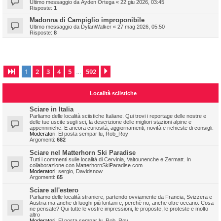
Ultimo messaggio da
Ayden Ortega
«
22 giu 2026, 03:45
Risposte:
1
Madonna di Campiglio improponibile
Ultimo messaggio da
DylanWalker
«
27 mag 2026, 05:50
Risposte:
8
1
2
3
4
5
592
Pagina
1
di
592
Prossimo
…
Località sciistiche
Sciare in Italia
Parliamo delle località sciistiche Italiane. Qui trovi i reportage delle nostre e
delle tue uscite sugli sci, la descrizione delle migliori stazioni alpine e
appenniniche. E ancora curiosità, aggiornamenti, novità e richieste di consigli.
Moderatori:
El posta sempar lu
,
Rob_Roy
Argomenti:
682
Sciare nel Matterhorn Ski Paradise
Tutti i commenti sulle località di Cervinia, Valtounenche e Zermatt. In
collaborazione con MatterhornSkiParadise.com
Moderatori:
sergio
,
Davidsnow
Argomenti:
65
Sciare all'estero
Parliamo delle località straniere, partendo ovviamente da Francia, Svizzera e
Austria ma anche di luoghi più lontani e, perchè no, anche oltre oceano. Cosa
ne pensate? Qui tutte le vostre impressioni, le proposte, le proteste e molto
altro
Moderatori:
El posta sempar lu
,
Rob_Roy