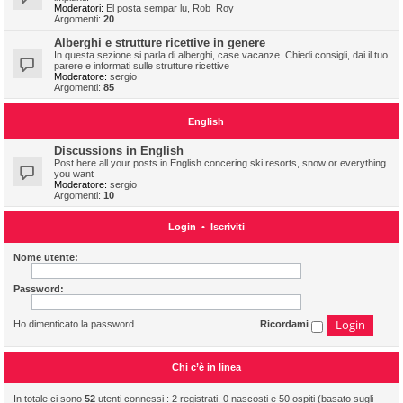
Moderatori:
El posta sempar lu
,
Rob_Roy
Argomenti:
20
Alberghi e strutture ricettive in genere
In questa sezione si parla di alberghi, case vacanze. Chiedi consigli, dai il tuo
parere e informati sulle strutture ricettive
Moderatore:
sergio
Argomenti:
85
English
Discussions in English
Post here all your posts in English concering ski resorts, snow or everything
you want
Moderatore:
sergio
Argomenti:
10
Login
•
Iscriviti
Nome utente:
Password:
Ho dimenticato la password
Ricordami
Chi c’è in linea
In totale ci sono
52
utenti connessi : 2 registrati, 0 nascosti e 50 ospiti (basato sugli