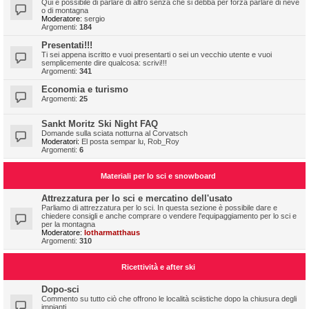
Qui è possibile di parlare di altro senza che si debba per forza parlare di neve
o di montagna
Moderatore:
sergio
Argomenti:
184
Presentati!!!
Ti sei appena iscritto e vuoi presentarti o sei un vecchio utente e vuoi
semplicemente dire qualcosa: scrivi!!!
Argomenti:
341
Economia e turismo
Argomenti:
25
Sankt Moritz Ski Night FAQ
Domande sulla sciata notturna al Corvatsch
Moderatori:
El posta sempar lu
,
Rob_Roy
Argomenti:
6
Materiali per lo sci e snowboard
Attrezzatura per lo sci e mercatino dell'usato
Parliamo di attrezzatura per lo sci. In questa sezione è possibile dare e
chiedere consigli e anche comprare o vendere l'equipaggiamento per lo sci e
per la montagna
Moderatore:
lotharmatthaus
Argomenti:
310
Ricettività e after ski
Dopo-sci
Commento su tutto ciò che offrono le località sciistiche dopo la chiusura degli
impianti.