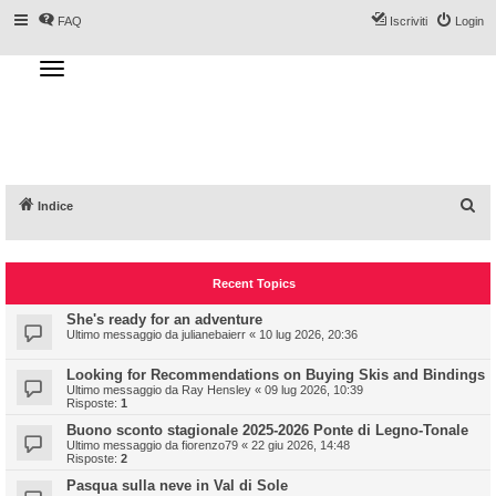
FAQ
Iscriviti
Login
T
o
g
Forum DoveSciare.it - Discussioni su
g
l
località sciistiche, impianti a fune, piste, sci
e
n
e materiali
a
v
i
g
a
C
Indice
t
i
e
o
n
r
Recent Topics
c
a
She's ready for an adventure
Ultimo messaggio da
julianebaierr
«
10 lug 2026, 20:36
Looking for Recommendations on Buying Skis and Bindings
Ultimo messaggio da
Ray Hensley
«
09 lug 2026, 10:39
Risposte:
1
Buono sconto stagionale 2025-2026 Ponte di Legno-Tonale
Ultimo messaggio da
fiorenzo79
«
22 giu 2026, 14:48
Risposte:
2
Pasqua sulla neve in Val di Sole