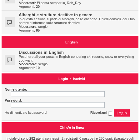
Moderatori:
El posta sempar lu
,
Rob_Roy
Argomenti:
20
Alberghi e strutture ricettive in genere
In questa sezione si parla di alberghi, case vacanze. Chiedi consigli, dai il tuo
parere e informati sulle strutture ricettive
Moderatore:
sergio
Argomenti:
85
English
Discussions in English
Post here all your posts in English concering ski resorts, snow or everything
you want
Moderatore:
sergio
Argomenti:
10
Login
•
Iscriviti
Nome utente:
Password:
Ho dimenticato la password
Ricordami
Chi c’è in linea
In totale ci sono
282
utenti connessi : 2 registrati, 0 nascosti e 280 ospiti (basato sugli