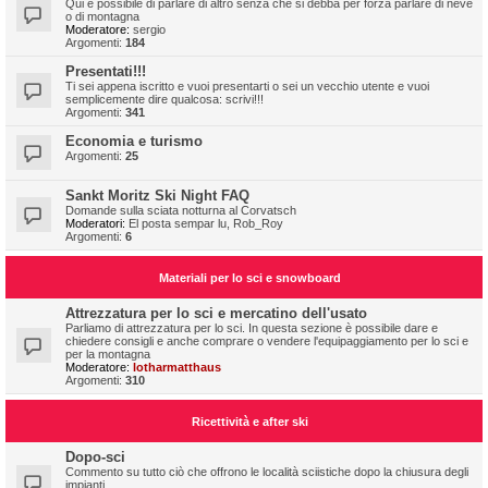
Qui è possibile di parlare di altro senza che si debba per forza parlare di neve
o di montagna
Moderatore:
sergio
Argomenti:
184
Presentati!!!
Ti sei appena iscritto e vuoi presentarti o sei un vecchio utente e vuoi
semplicemente dire qualcosa: scrivi!!!
Argomenti:
341
Economia e turismo
Argomenti:
25
Sankt Moritz Ski Night FAQ
Domande sulla sciata notturna al Corvatsch
Moderatori:
El posta sempar lu
,
Rob_Roy
Argomenti:
6
Materiali per lo sci e snowboard
Attrezzatura per lo sci e mercatino dell'usato
Parliamo di attrezzatura per lo sci. In questa sezione è possibile dare e
chiedere consigli e anche comprare o vendere l'equipaggiamento per lo sci e
per la montagna
Moderatore:
lotharmatthaus
Argomenti:
310
Ricettività e after ski
Dopo-sci
Commento su tutto ciò che offrono le località sciistiche dopo la chiusura degli
impianti.