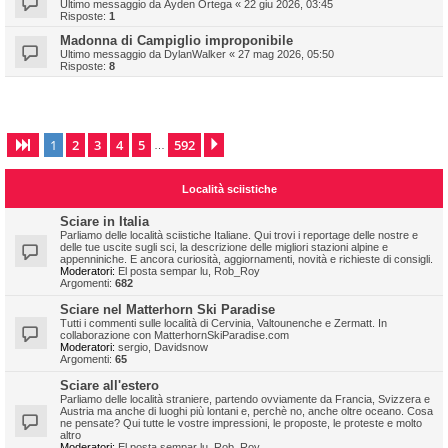
Ultimo messaggio da
Ayden Ortega
«
22 giu 2026, 03:45
Risposte:
1
Madonna di Campiglio improponibile
Ultimo messaggio da
DylanWalker
«
27 mag 2026, 05:50
Risposte:
8
1
2
3
4
5
592
Pagina
1
di
592
Prossimo
…
Località sciistiche
Sciare in Italia
Parliamo delle località sciistiche Italiane. Qui trovi i reportage delle nostre e
delle tue uscite sugli sci, la descrizione delle migliori stazioni alpine e
appenniniche. E ancora curiosità, aggiornamenti, novità e richieste di consigli.
Moderatori:
El posta sempar lu
,
Rob_Roy
Argomenti:
682
Sciare nel Matterhorn Ski Paradise
Tutti i commenti sulle località di Cervinia, Valtounenche e Zermatt. In
collaborazione con MatterhornSkiParadise.com
Moderatori:
sergio
,
Davidsnow
Argomenti:
65
Sciare all'estero
Parliamo delle località straniere, partendo ovviamente da Francia, Svizzera e
Austria ma anche di luoghi più lontani e, perchè no, anche oltre oceano. Cosa
ne pensate? Qui tutte le vostre impressioni, le proposte, le proteste e molto
altro
Moderatori:
El posta sempar lu
,
Rob_Roy