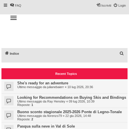
FAQ
Iscriviti
Login
T
o
g
Forum DoveSciare.it - Discussioni su
g
l
località sciistiche, impianti a fune, piste, sci
e
n
e materiali
a
v
i
g
a
C
Indice
t
i
e
o
n
r
Recent Topics
c
a
She's ready for an adventure
Ultimo messaggio da
julianebaierr
«
10 lug 2026, 20:36
Looking for Recommendations on Buying Skis and Bindings
Ultimo messaggio da
Ray Hensley
«
09 lug 2026, 10:39
Risposte:
1
Buono sconto stagionale 2025-2026 Ponte di Legno-Tonale
Ultimo messaggio da
fiorenzo79
«
22 giu 2026, 14:48
Risposte:
2
Pasqua sulla neve in Val di Sole