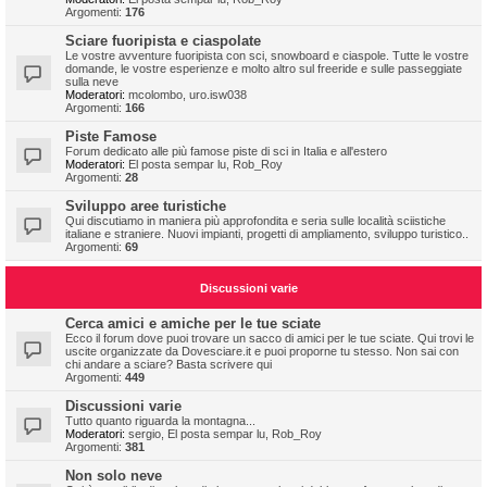
Argomenti:
176
Sciare fuoripista e ciaspolate
Le vostre avventure fuoripista con sci, snowboard e ciaspole. Tutte le vostre
domande, le vostre esperienze e molto altro sul freeride e sulle passeggiate
sulla neve
Moderatori:
mcolombo
,
uro.isw038
Argomenti:
166
Piste Famose
Forum dedicato alle più famose piste di sci in Italia e all'estero
Moderatori:
El posta sempar lu
,
Rob_Roy
Argomenti:
28
Sviluppo aree turistiche
Qui discutiamo in maniera più approfondita e seria sulle località sciistiche
italiane e straniere. Nuovi impianti, progetti di ampliamento, sviluppo turistico..
Argomenti:
69
Discussioni varie
Cerca amici e amiche per le tue sciate
Ecco il forum dove puoi trovare un sacco di amici per le tue sciate. Qui trovi le
uscite organizzate da Dovesciare.it e puoi proporne tu stesso. Non sai con
chi andare a sciare? Basta scrivere qui
Argomenti:
449
Discussioni varie
Tutto quanto riguarda la montagna...
Moderatori:
sergio
,
El posta sempar lu
,
Rob_Roy
Argomenti:
381
Non solo neve