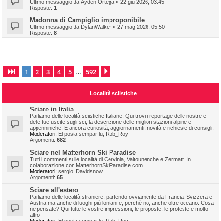
Ultimo messaggio da
Ayden Ortega
«
22 giu 2026, 03:45
Risposte:
1
Madonna di Campiglio improponibile
Ultimo messaggio da
DylanWalker
«
27 mag 2026, 05:50
Risposte:
8
1
2
3
4
5
592
Pagina
1
di
592
Prossimo
…
Località sciistiche
Sciare in Italia
Parliamo delle località sciistiche Italiane. Qui trovi i reportage delle nostre e
delle tue uscite sugli sci, la descrizione delle migliori stazioni alpine e
appenniniche. E ancora curiosità, aggiornamenti, novità e richieste di consigli.
Moderatori:
El posta sempar lu
,
Rob_Roy
Argomenti:
682
Sciare nel Matterhorn Ski Paradise
Tutti i commenti sulle località di Cervinia, Valtounenche e Zermatt. In
collaborazione con MatterhornSkiParadise.com
Moderatori:
sergio
,
Davidsnow
Argomenti:
65
Sciare all'estero
Parliamo delle località straniere, partendo ovviamente da Francia, Svizzera e
Austria ma anche di luoghi più lontani e, perchè no, anche oltre oceano. Cosa
ne pensate? Qui tutte le vostre impressioni, le proposte, le proteste e molto
altro
Moderatori:
El posta sempar lu
,
Rob_Roy