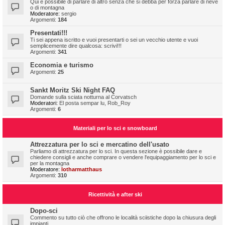
Qui è possibile di parlare di altro senza che si debba per forza parlare di neve
o di montagna
Moderatore:
sergio
Argomenti:
184
Presentati!!!
Ti sei appena iscritto e vuoi presentarti o sei un vecchio utente e vuoi
semplicemente dire qualcosa: scrivi!!!
Argomenti:
341
Economia e turismo
Argomenti:
25
Sankt Moritz Ski Night FAQ
Domande sulla sciata notturna al Corvatsch
Moderatori:
El posta sempar lu
,
Rob_Roy
Argomenti:
6
Materiali per lo sci e snowboard
Attrezzatura per lo sci e mercatino dell'usato
Parliamo di attrezzatura per lo sci. In questa sezione è possibile dare e
chiedere consigli e anche comprare o vendere l'equipaggiamento per lo sci e
per la montagna
Moderatore:
lotharmatthaus
Argomenti:
310
Ricettività e after ski
Dopo-sci
Commento su tutto ciò che offrono le località sciistiche dopo la chiusura degli
impianti.