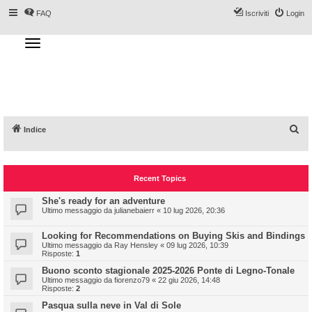
FAQ
Iscriviti
Login
T
o
g
Forum DoveSciare.it - Discussioni su
g
l
località sciistiche, impianti a fune, piste, sci
e
n
e materiali
a
v
i
g
a
C
Indice
t
i
e
o
n
r
Recent Topics
c
a
She's ready for an adventure
Ultimo messaggio da
julianebaierr
«
10 lug 2026, 20:36
Looking for Recommendations on Buying Skis and Bindings
Ultimo messaggio da
Ray Hensley
«
09 lug 2026, 10:39
Risposte:
1
Buono sconto stagionale 2025-2026 Ponte di Legno-Tonale
Ultimo messaggio da
fiorenzo79
«
22 giu 2026, 14:48
Risposte:
2
Pasqua sulla neve in Val di Sole