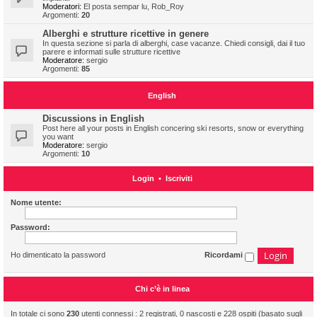
Moderatori:
El posta sempar lu
,
Rob_Roy
Argomenti:
20
Alberghi e strutture ricettive in genere
In questa sezione si parla di alberghi, case vacanze. Chiedi consigli, dai il tuo
parere e informati sulle strutture ricettive
Moderatore:
sergio
Argomenti:
85
English
Discussions in English
Post here all your posts in English concering ski resorts, snow or everything
you want
Moderatore:
sergio
Argomenti:
10
Login
•
Iscriviti
Nome utente:
Password:
Ho dimenticato la password
Ricordami
Chi c’è in linea
In totale ci sono
230
utenti connessi : 2 registrati, 0 nascosti e 228 ospiti (basato sugli