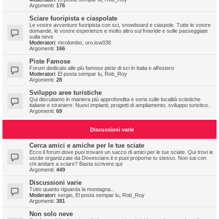
Argomenti:
176
Sciare fuoripista e ciaspolate
Le vostre avventure fuoripista con sci, snowboard e ciaspole. Tutte le vostre
domande, le vostre esperienze e molto altro sul freeride e sulle passeggiate
sulla neve
Moderatori:
mcolombo
,
uro.isw038
Argomenti:
166
Piste Famose
Forum dedicato alle più famose piste di sci in Italia e all'estero
Moderatori:
El posta sempar lu
,
Rob_Roy
Argomenti:
28
Sviluppo aree turistiche
Qui discutiamo in maniera più approfondita e seria sulle località sciistiche
italiane e straniere. Nuovi impianti, progetti di ampliamento, sviluppo turistico..
Argomenti:
69
Discussioni varie
Cerca amici e amiche per le tue sciate
Ecco il forum dove puoi trovare un sacco di amici per le tue sciate. Qui trovi le
uscite organizzate da Dovesciare.it e puoi proporne tu stesso. Non sai con
chi andare a sciare? Basta scrivere qui
Argomenti:
449
Discussioni varie
Tutto quanto riguarda la montagna...
Moderatori:
sergio
,
El posta sempar lu
,
Rob_Roy
Argomenti:
381
Non solo neve