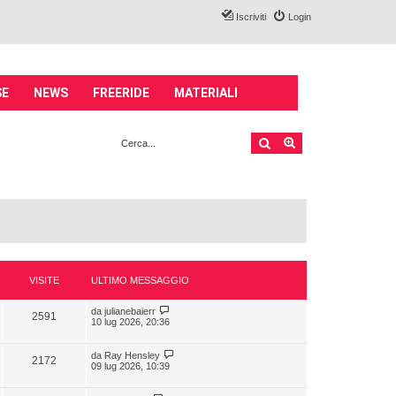
Iscriviti
Login
SE
NEWS
FREERIDE
MATERIALI
Cerca
Ricerca avanzata
VISITE
ULTIMO MESSAGGIO
da
julianebaierr
2591
10 lug 2026, 20:36
da
Ray Hensley
2172
09 lug 2026, 10:39