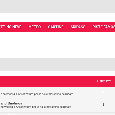
TTINO NEVE
METEO
CARTINE
SKIPASS
PISTE FAMO
it - Discussioni su località sciistiche,
piste, sci e materiali
tiche, piste sci, funivie e molto altro
RISPOSTE
0
i e snowboard
»
Attrezzatura per lo sci e mercatino dell'usato
 and Bindings
1
e snowboard
»
Attrezzatura per lo sci e mercatino dell'usato