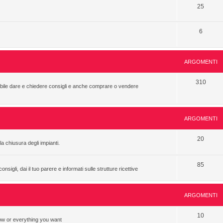
25
6
ARGOMENTI
310
sibile dare e chiedere consigli e anche comprare o vendere
ARGOMENTI
20
a chiusura degli impianti.
85
sigli, dai il tuo parere e informati sulle strutture ricettive
ARGOMENTI
10
now or everything you want