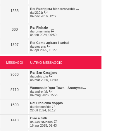
d
s
i
i
s
m
u
a
Re: Fuoripista Monterosaski: …
o
1388
l
V
g
da
l2101t
m
t
e
g
04 nov 2016, 12:50
e
i
d
i
s
m
i
o
s
o
u
a
Re: Fluhalp
m
660
l
V
g
da
romamaria
e
t
e
g
04 feb 2024, 00:50
s
i
d
i
s
m
i
o
a
Re: Come attirare i turisti
o
1397
u
g
V
da
stevens
m
l
g
e
07 apr 2025, 15:27
e
t
i
d
s
i
o
i
s
m
u
a
o
MESSAGGI
ULTIMO MESSAGGIO
l
g
m
t
g
e
i
i
Re: San Cassiano
s
m
3060
o
V
da
publictofu
s
o
e
05 mar 2026, 14:40
a
m
d
g
e
i
g
Womens In Your Town - Anonymo…
s
5710
u
i
V
da
andre.fak
s
l
o
e
04 mag 2026, 15:25
a
t
d
g
i
i
g
Re: Problema doppio
m
1500
u
i
V
da
sledconfide
o
l
o
e
22 ott 2024, 10:17
m
t
d
e
i
i
s
Ciao a tutti
m
1418
u
s
V
da
AlexisMason
o
l
a
e
16 apr 2025, 09:43
m
t
g
d
e
i