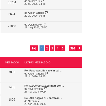
da
fiorenzo79
35784
22 giu 2026, 14:48
da
Ayden Ortega
3694
22 giu 2026, 03:45
da
DylanWalker
71858
27 mag 2026, 05:50
1
2
3
4
5
592
Pagina
1
di
592
Prossimo
…
MESSAGGI
ULTIMO MESSAGGIO
Re: Pasqua sulla neve in Val …
7855
V
da
Ayden Ortega
e
22 giu 2026, 03:45
d
i
u
Re: Da Cervinia a Zermatt con…
2485
l
V
da
houstonvips1
t
e
27 mar 2023, 07:14
i
d
m
i
Re: Alla ricerca di una vacan…
o
1856
u
V
da
Nizaam
m
l
e
22 gen 2025, 09:32
e
t