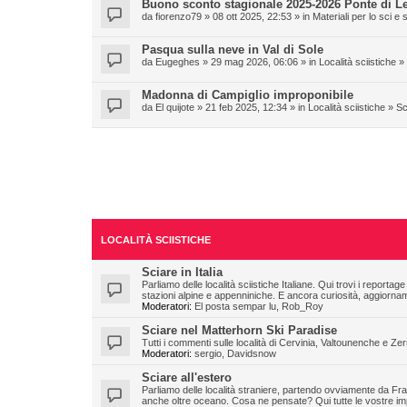
Buono sconto stagionale 2025-2026 Ponte di L
da
fiorenzo79
» 08 ott 2025, 22:53 » in
Materiali per lo sci 
Pasqua sulla neve in Val di Sole
da
Eugeghes
» 29 mag 2026, 06:06 » in
Località sciistiche
»
Madonna di Campiglio improponibile
da
El quijote
» 21 feb 2025, 12:34 » in
Località sciistiche
»
Sc
LOCALITÀ SCIISTICHE
Sciare in Italia
Parliamo delle località sciistiche Italiane. Qui trovi i reportage
stazioni alpine e appenniniche. E ancora curiosità, aggiornamen
Moderatori:
El posta sempar lu
,
Rob_Roy
Sciare nel Matterhorn Ski Paradise
Tutti i commenti sulle località di Cervinia, Valtounenche e 
Moderatori:
sergio
,
Davidsnow
Sciare all'estero
Parliamo delle località straniere, partendo ovviamente da Fra
anche oltre oceano. Cosa ne pensate? Qui tutte le vostre impr