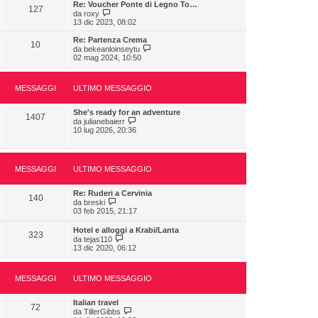
g
i
Re: Voucher Ponte di Legno To…
s
m
127
i
u
V
da
roxy
s
o
o
l
e
13 dic 2023, 08:02
a
m
t
d
g
e
i
i
g
Re: Partenza Crema
s
10
m
u
i
V
da
bekeanloinseytu
s
o
l
o
e
02 mag 2024, 10:50
a
m
t
d
g
e
i
i
g
s
m
u
i
s
MESSAGGI
ULTIMO MESSAGGIO
o
l
o
a
m
t
g
e
i
She's ready for an adventure
g
s
m
1407
V
da
julianebaierr
i
s
o
e
10 lug 2026, 20:36
o
a
m
d
g
e
i
g
s
u
i
s
l
o
a
MESSAGGI
ULTIMO MESSAGGIO
t
g
i
g
m
i
Re: Ruderi a Cervinia
o
140
V
o
da
breski
m
e
03 feb 2015, 21:17
e
d
s
i
Hotel e alloggi a Krabi/Lanta
s
323
u
V
da
tejas110
a
l
e
13 dic 2020, 06:12
g
t
d
g
i
i
i
m
u
o
o
MESSAGGI
ULTIMO MESSAGGIO
l
m
t
e
i
Italian travel
s
m
72
V
da
TillerGibbs
s
o