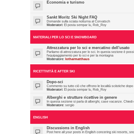
Economia e turismo
Sankt Moritz Ski Night FAQ
Domande sulla sciata notturna al Corvatsch
Moderatori:
El posta sempar lu
,
Rob_Roy
MATERIALI PER LO SCI E SNOWBOARD
Attrezzatura per lo sci e mercatino dell'usato
Parliamo di attrezzatura per lo sci. In questa sezione è pos
l'equipaggiamento per lo sci e per la montagna
Moderatore:
lotharmatthaus
RICETTIVITÀ E AFTER SKI
Dopo-sci
Commento su tutto ciò che offrono le località sciistiche dopo l
Moderatori:
El posta sempar lu
,
Rob_Roy
Alberghi e strutture ricettive in genere
In questa sezione si parla di alberghi, case vacanze. Chiedi con
Moderatore:
sergio
ENGLISH
Discussions in English
Post here all your posts in English concering ski resorts, s