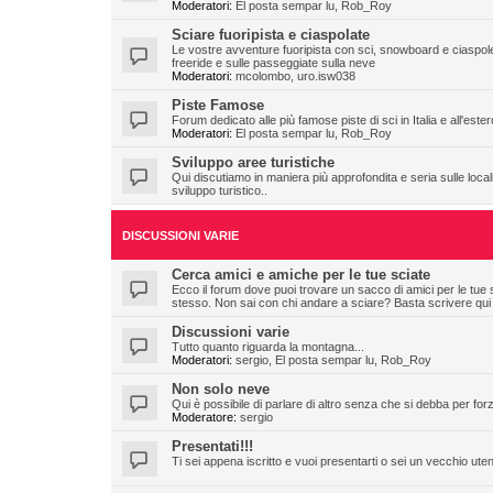
Moderatori:
El posta sempar lu
,
Rob_Roy
Sciare fuoripista e ciaspolate
Le vostre avventure fuoripista con sci, snowboard e ciaspole
freeride e sulle passeggiate sulla neve
Moderatori:
mcolombo
,
uro.isw038
Piste Famose
Forum dedicato alle più famose piste di sci in Italia e all'ester
Moderatori:
El posta sempar lu
,
Rob_Roy
Sviluppo aree turistiche
Qui discutiamo in maniera più approfondita e seria sulle localit
sviluppo turistico..
DISCUSSIONI VARIE
Cerca amici e amiche per le tue sciate
Ecco il forum dove puoi trovare un sacco di amici per le tue 
stesso. Non sai con chi andare a sciare? Basta scrivere qui
Discussioni varie
Tutto quanto riguarda la montagna...
Moderatori:
sergio
,
El posta sempar lu
,
Rob_Roy
Non solo neve
Qui è possibile di parlare di altro senza che si debba per fo
Moderatore:
sergio
Presentati!!!
Ti sei appena iscritto e vuoi presentarti o sei un vecchio ute