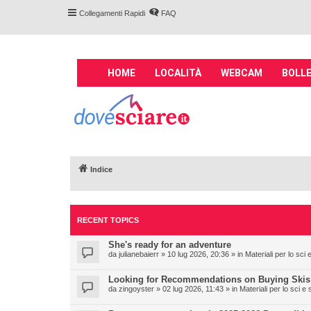
Collegamenti Rapidi
FAQ
M
HOME
LOCALITÀ
WEBCAM
BOLLE
a
i
Forum DoveSciare.
n
impianti a fune, 
n
Parliamo nel forum di località sciis
a
v
Indice
i
g
a
t
RECENT TOPICS
i
She's ready for an adventure
o
da
julianebaierr
» 10 lug 2026, 20:36 » in
Materiali per lo sc
n
Looking for Recommendations on Buying Skis
da
zingoyster
» 02 lug 2026, 11:43 » in
Materiali per lo sci 