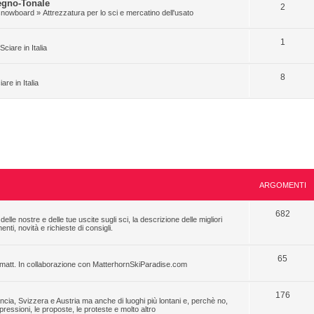
egno-Tonale
2
e snowboard
»
Attrezzatura per lo sci e mercatino dell'usato
1
Sciare in Italia
8
iare in Italia
ARGOMENTI
682
 delle nostre e delle tue uscite sugli sci, la descrizione delle migliori
ti, novità e richieste di consigli.
65
Zermatt. In collaborazione con MatterhornSkiParadise.com
176
ncia, Svizzera e Austria ma anche di luoghi più lontani e, perchè no,
essioni, le proposte, le proteste e molto altro