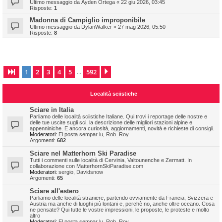
Ultimo messaggio da
Ayden Ortega
«
22 giu 2026, 03:45
Risposte:
1
Madonna di Campiglio improponibile
Ultimo messaggio da
DylanWalker
«
27 mag 2026, 05:50
Risposte:
8
1
2
3
4
5
592
Pagina
1
di
592
Prossimo
…
Località sciistiche
Sciare in Italia
Parliamo delle località sciistiche Italiane. Qui trovi i reportage delle nostre e
delle tue uscite sugli sci, la descrizione delle migliori stazioni alpine e
appenniniche. E ancora curiosità, aggiornamenti, novità e richieste di consigli.
Moderatori:
El posta sempar lu
,
Rob_Roy
Argomenti:
682
Sciare nel Matterhorn Ski Paradise
Tutti i commenti sulle località di Cervinia, Valtounenche e Zermatt. In
collaborazione con MatterhornSkiParadise.com
Moderatori:
sergio
,
Davidsnow
Argomenti:
65
Sciare all'estero
Parliamo delle località straniere, partendo ovviamente da Francia, Svizzera e
Austria ma anche di luoghi più lontani e, perchè no, anche oltre oceano. Cosa
ne pensate? Qui tutte le vostre impressioni, le proposte, le proteste e molto
altro
Moderatori:
El posta sempar lu
,
Rob_Roy