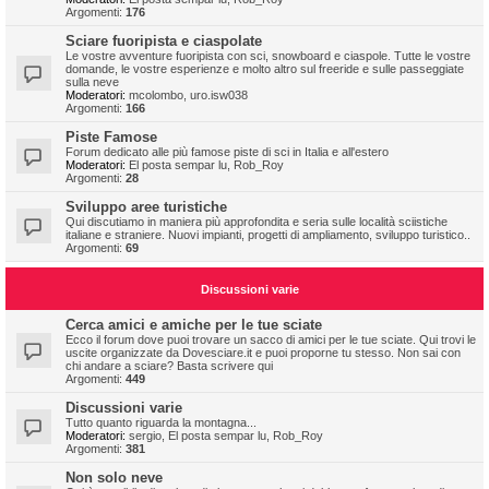
Argomenti:
176
Sciare fuoripista e ciaspolate
Le vostre avventure fuoripista con sci, snowboard e ciaspole. Tutte le vostre
domande, le vostre esperienze e molto altro sul freeride e sulle passeggiate
sulla neve
Moderatori:
mcolombo
,
uro.isw038
Argomenti:
166
Piste Famose
Forum dedicato alle più famose piste di sci in Italia e all'estero
Moderatori:
El posta sempar lu
,
Rob_Roy
Argomenti:
28
Sviluppo aree turistiche
Qui discutiamo in maniera più approfondita e seria sulle località sciistiche
italiane e straniere. Nuovi impianti, progetti di ampliamento, sviluppo turistico..
Argomenti:
69
Discussioni varie
Cerca amici e amiche per le tue sciate
Ecco il forum dove puoi trovare un sacco di amici per le tue sciate. Qui trovi le
uscite organizzate da Dovesciare.it e puoi proporne tu stesso. Non sai con
chi andare a sciare? Basta scrivere qui
Argomenti:
449
Discussioni varie
Tutto quanto riguarda la montagna...
Moderatori:
sergio
,
El posta sempar lu
,
Rob_Roy
Argomenti:
381
Non solo neve