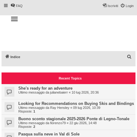
FAQ
Iscriviti
Login
T
o
g
Forum DoveSciare.it - Discussioni su
g
l
località sciistiche, impianti a fune, piste, sci
e
n
e materiali
a
v
i
g
a
C
Indice
t
i
e
o
n
r
Recent Topics
c
a
She's ready for an adventure
Ultimo messaggio da
julianebaierr
«
10 lug 2026, 20:36
Looking for Recommendations on Buying Skis and Bindings
Ultimo messaggio da
Ray Hensley
«
09 lug 2026, 10:39
Risposte:
1
Buono sconto stagionale 2025-2026 Ponte di Legno-Tonale
Ultimo messaggio da
fiorenzo79
«
22 giu 2026, 14:48
Risposte:
2
Pasqua sulla neve in Val di Sole