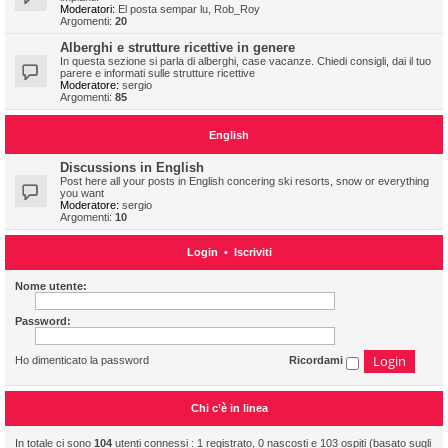
Moderatori:
El posta sempar lu
,
Rob_Roy
Argomenti:
20
Alberghi e strutture ricettive in genere
In questa sezione si parla di alberghi, case vacanze. Chiedi consigli, dai il tuo
parere e informati sulle strutture ricettive
Moderatore:
sergio
Argomenti:
85
English
Discussions in English
Post here all your posts in English concering ski resorts, snow or everything
you want
Moderatore:
sergio
Argomenti:
10
Login
•
Iscriviti
Nome utente:
Password:
Ho dimenticato la password
Ricordami
Chi c’è in linea
In totale ci sono
104
utenti connessi : 1 registrato, 0 nascosti e 103 ospiti (basato sugli