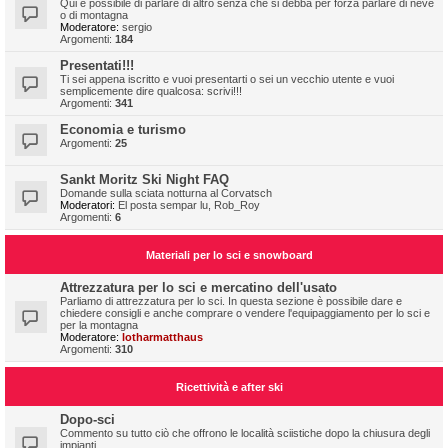
Qui è possibile di parlare di altro senza che si debba per forza parlare di neve
o di montagna
Moderatore:
sergio
Argomenti:
184
Presentati!!!
Ti sei appena iscritto e vuoi presentarti o sei un vecchio utente e vuoi
semplicemente dire qualcosa: scrivi!!!
Argomenti:
341
Economia e turismo
Argomenti:
25
Sankt Moritz Ski Night FAQ
Domande sulla sciata notturna al Corvatsch
Moderatori:
El posta sempar lu
,
Rob_Roy
Argomenti:
6
Materiali per lo sci e snowboard
Attrezzatura per lo sci e mercatino dell'usato
Parliamo di attrezzatura per lo sci. In questa sezione è possibile dare e
chiedere consigli e anche comprare o vendere l'equipaggiamento per lo sci e
per la montagna
Moderatore:
lotharmatthaus
Argomenti:
310
Ricettività e after ski
Dopo-sci
Commento su tutto ciò che offrono le località sciistiche dopo la chiusura degli
impianti.