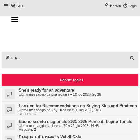
FAQ
Iscriviti
Login
T
o
g
Forum DoveSciare.it - Discussioni su
g
l
località sciistiche, impianti a fune, piste, sci
e
n
e materiali
a
v
i
g
a
C
Indice
t
i
e
o
n
r
Recent Topics
c
a
She's ready for an adventure
Ultimo messaggio da
julianebaierr
«
10 lug 2026, 20:36
Looking for Recommendations on Buying Skis and Bindings
Ultimo messaggio da
Ray Hensley
«
09 lug 2026, 10:39
Risposte:
1
Buono sconto stagionale 2025-2026 Ponte di Legno-Tonale
Ultimo messaggio da
fiorenzo79
«
22 giu 2026, 14:48
Risposte:
2
Pasqua sulla neve in Val di Sole