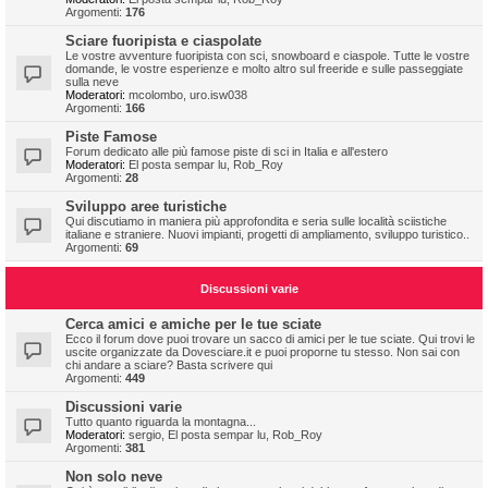
Argomenti:
176
Sciare fuoripista e ciaspolate
Le vostre avventure fuoripista con sci, snowboard e ciaspole. Tutte le vostre
domande, le vostre esperienze e molto altro sul freeride e sulle passeggiate
sulla neve
Moderatori:
mcolombo
,
uro.isw038
Argomenti:
166
Piste Famose
Forum dedicato alle più famose piste di sci in Italia e all'estero
Moderatori:
El posta sempar lu
,
Rob_Roy
Argomenti:
28
Sviluppo aree turistiche
Qui discutiamo in maniera più approfondita e seria sulle località sciistiche
italiane e straniere. Nuovi impianti, progetti di ampliamento, sviluppo turistico..
Argomenti:
69
Discussioni varie
Cerca amici e amiche per le tue sciate
Ecco il forum dove puoi trovare un sacco di amici per le tue sciate. Qui trovi le
uscite organizzate da Dovesciare.it e puoi proporne tu stesso. Non sai con
chi andare a sciare? Basta scrivere qui
Argomenti:
449
Discussioni varie
Tutto quanto riguarda la montagna...
Moderatori:
sergio
,
El posta sempar lu
,
Rob_Roy
Argomenti:
381
Non solo neve