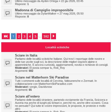
Ultimo messaggio da
Ayden Ortega
«
22 giu 2026, 03:45
Risposte:
1
Madonna di Campiglio improponibile
Ultimo messaggio da
DylanWalker
«
27 mag 2026, 05:50
Risposte:
8
1
2
3
4
5
592
Pagina
1
di
592
Prossimo
…
Località sciistiche
Sciare in Italia
Parliamo delle località sciistiche Italiane. Qui trovi i reportage delle nostre e
delle tue uscite sugli sci, la descrizione delle migliori stazioni alpine e
appenniniche. E ancora curiosità, aggiornamenti, novità e richieste di consigli.
Moderatori:
El posta sempar lu
,
Rob_Roy
Argomenti:
682
Sciare nel Matterhorn Ski Paradise
Tutti i commenti sulle località di Cervinia, Valtounenche e Zermatt. In
collaborazione con MatterhornSkiParadise.com
Moderatori:
sergio
,
Davidsnow
Argomenti:
65
Sciare all'estero
Parliamo delle località straniere, partendo ovviamente da Francia, Svizzera e
Austria ma anche di luoghi più lontani e, perchè no, anche oltre oceano. Cosa
ne pensate? Qui tutte le vostre impressioni, le proposte, le proteste e molto
altro
Moderatori:
El posta sempar lu
,
Rob_Roy