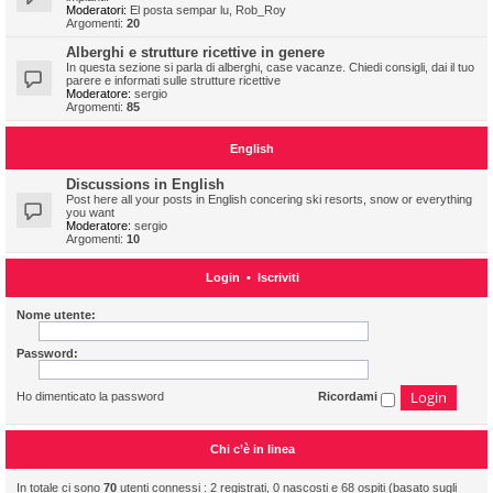
Moderatori:
El posta sempar lu
,
Rob_Roy
Argomenti:
20
Alberghi e strutture ricettive in genere
In questa sezione si parla di alberghi, case vacanze. Chiedi consigli, dai il tuo
parere e informati sulle strutture ricettive
Moderatore:
sergio
Argomenti:
85
English
Discussions in English
Post here all your posts in English concering ski resorts, snow or everything
you want
Moderatore:
sergio
Argomenti:
10
Login
•
Iscriviti
Nome utente:
Password:
Ho dimenticato la password
Ricordami
Chi c’è in linea
In totale ci sono
70
utenti connessi : 2 registrati, 0 nascosti e 68 ospiti (basato sugli