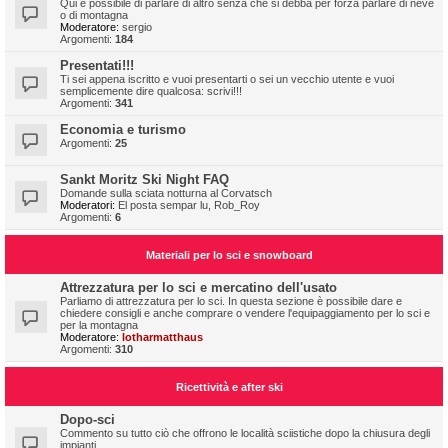
Qui è possibile di parlare di altro senza che si debba per forza parlare di neve
o di montagna
Moderatore:
sergio
Argomenti:
184
Presentati!!!
Ti sei appena iscritto e vuoi presentarti o sei un vecchio utente e vuoi
semplicemente dire qualcosa: scrivi!!!
Argomenti:
341
Economia e turismo
Argomenti:
25
Sankt Moritz Ski Night FAQ
Domande sulla sciata notturna al Corvatsch
Moderatori:
El posta sempar lu
,
Rob_Roy
Argomenti:
6
Materiali per lo sci e snowboard
Attrezzatura per lo sci e mercatino dell'usato
Parliamo di attrezzatura per lo sci. In questa sezione è possibile dare e
chiedere consigli e anche comprare o vendere l'equipaggiamento per lo sci e
per la montagna
Moderatore:
lotharmatthaus
Argomenti:
310
Ricettività e after ski
Dopo-sci
Commento su tutto ciò che offrono le località sciistiche dopo la chiusura degli
impianti.