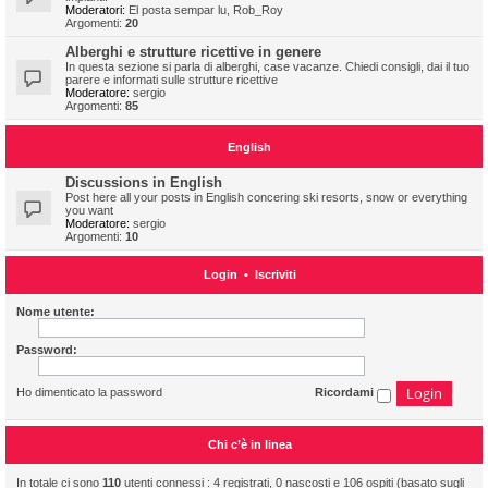
Moderatori:
El posta sempar lu
,
Rob_Roy
Argomenti:
20
Alberghi e strutture ricettive in genere
In questa sezione si parla di alberghi, case vacanze. Chiedi consigli, dai il tuo
parere e informati sulle strutture ricettive
Moderatore:
sergio
Argomenti:
85
English
Discussions in English
Post here all your posts in English concering ski resorts, snow or everything
you want
Moderatore:
sergio
Argomenti:
10
Login
•
Iscriviti
Nome utente:
Password:
Ho dimenticato la password
Ricordami
Chi c’è in linea
In totale ci sono
110
utenti connessi : 4 registrati, 0 nascosti e 106 ospiti (basato sugli