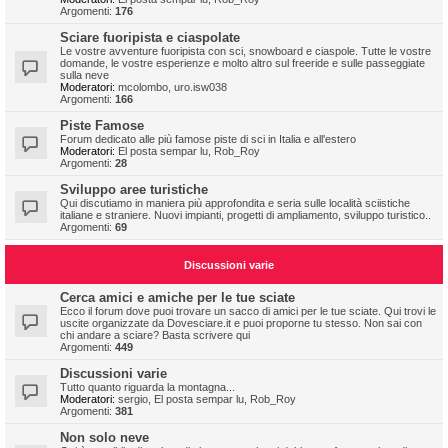
Argomenti:
176
Sciare fuoripista e ciaspolate
Le vostre avventure fuoripista con sci, snowboard e ciaspole. Tutte le vostre
domande, le vostre esperienze e molto altro sul freeride e sulle passeggiate
sulla neve
Moderatori:
mcolombo
,
uro.isw038
Argomenti:
166
Piste Famose
Forum dedicato alle più famose piste di sci in Italia e all'estero
Moderatori:
El posta sempar lu
,
Rob_Roy
Argomenti:
28
Sviluppo aree turistiche
Qui discutiamo in maniera più approfondita e seria sulle località sciistiche
italiane e straniere. Nuovi impianti, progetti di ampliamento, sviluppo turistico..
Argomenti:
69
Discussioni varie
Cerca amici e amiche per le tue sciate
Ecco il forum dove puoi trovare un sacco di amici per le tue sciate. Qui trovi le
uscite organizzate da Dovesciare.it e puoi proporne tu stesso. Non sai con
chi andare a sciare? Basta scrivere qui
Argomenti:
449
Discussioni varie
Tutto quanto riguarda la montagna...
Moderatori:
sergio
,
El posta sempar lu
,
Rob_Roy
Argomenti:
381
Non solo neve