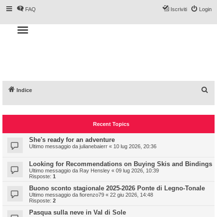
FAQ
Iscriviti
Login
T
o
g
Forum DoveSciare.it - Discussioni su
g
l
località sciistiche, impianti a fune, piste, sci
e
n
e materiali
a
v
i
g
a
C
Indice
t
i
e
o
n
r
Recent Topics
c
a
She's ready for an adventure
Ultimo messaggio da
julianebaierr
«
10 lug 2026, 20:36
Looking for Recommendations on Buying Skis and Bindings
Ultimo messaggio da
Ray Hensley
«
09 lug 2026, 10:39
Risposte:
1
Buono sconto stagionale 2025-2026 Ponte di Legno-Tonale
Ultimo messaggio da
fiorenzo79
«
22 giu 2026, 14:48
Risposte:
2
Pasqua sulla neve in Val di Sole