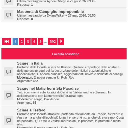
Ultimo messaggio da
Ayden Ortega
«
22 giu 2026, 03:45
Risposte:
1
Madonna di Campiglio improponibile
Ultimo messaggio da
DylanWalker
«
27 mag 2026, 05:50
Risposte:
8
1
2
3
4
5
592
Pagina
1
di
592
Prossimo
…
Località sciistiche
Sciare in Italia
Parliamo delle località sciistiche Italiane. Qui trovi i reportage delle nostre e
delle tue uscite sugli sci, la descrizione delle migliori stazioni alpine e
appenniniche. E ancora curiosità, aggiornamenti, novità e richieste di consigli.
Moderatori:
El posta sempar lu
,
Rob_Roy
Argomenti:
682
Sciare nel Matterhorn Ski Paradise
Tutti i commenti sulle località di Cervinia, Valtounenche e Zermatt. In
collaborazione con MatterhornSkiParadise.com
Moderatori:
sergio
,
Davidsnow
Argomenti:
65
Sciare all'estero
Parliamo delle località straniere, partendo ovviamente da Francia, Svizzera e
Austria ma anche di luoghi più lontani e, perchè no, anche oltre oceano. Cosa
ne pensate? Qui tutte le vostre impressioni, le proposte, le proteste e molto
altro
Moderatori:
El posta sempar lu
,
Rob_Roy