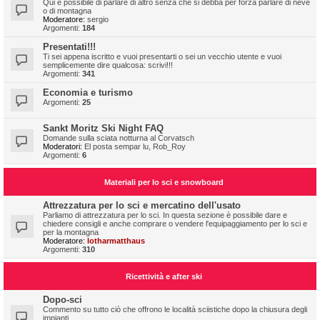
Qui è possibile di parlare di altro senza che si debba per forza parlare di neve
o di montagna
Moderatore:
sergio
Argomenti:
184
Presentati!!!
Ti sei appena iscritto e vuoi presentarti o sei un vecchio utente e vuoi
semplicemente dire qualcosa: scrivi!!!
Argomenti:
341
Economia e turismo
Argomenti:
25
Sankt Moritz Ski Night FAQ
Domande sulla sciata notturna al Corvatsch
Moderatori:
El posta sempar lu
,
Rob_Roy
Argomenti:
6
Materiali per lo sci e snowboard
Attrezzatura per lo sci e mercatino dell'usato
Parliamo di attrezzatura per lo sci. In questa sezione è possibile dare e
chiedere consigli e anche comprare o vendere l'equipaggiamento per lo sci e
per la montagna
Moderatore:
lotharmatthaus
Argomenti:
310
Ricettività e after ski
Dopo-sci
Commento su tutto ciò che offrono le località sciistiche dopo la chiusura degli
impianti.