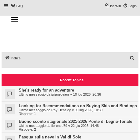
FAQ
Iscriviti
Login
T
o
g
Forum DoveSciare.it - Discussioni su
g
l
località sciistiche, impianti a fune, piste, sci
e
n
e materiali
a
v
i
g
a
C
Indice
t
i
e
o
n
r
Recent Topics
c
a
She's ready for an adventure
Ultimo messaggio da
julianebaierr
«
10 lug 2026, 20:36
Looking for Recommendations on Buying Skis and Bindings
Ultimo messaggio da
Ray Hensley
«
09 lug 2026, 10:39
Risposte:
1
Buono sconto stagionale 2025-2026 Ponte di Legno-Tonale
Ultimo messaggio da
fiorenzo79
«
22 giu 2026, 14:48
Risposte:
2
Pasqua sulla neve in Val di Sole