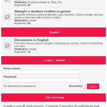
Moderatori:
El posta sempar lu
,
Rob_Roy
Argomenti:
20
Alberghi e strutture ricettive in genere
In questa sezione si parla di alberghi, case vacanze. Chiedi consigli, dai il tuo
parere e informati sulle strutture ricettive
Moderatore:
sergio
Argomenti:
85
English
Discussions in English
Post here all your posts in English concering ski resorts, snow or everything
you want
Moderatore:
sergio
Argomenti:
10
Login
•
Iscriviti
Nome utente:
Password:
Ho dimenticato la password
Ricordami
Chi c’è in linea
In totale ci sono
47
utenti connessi : 2 registrati, 0 nascosti e 45 ospiti (basato sugli