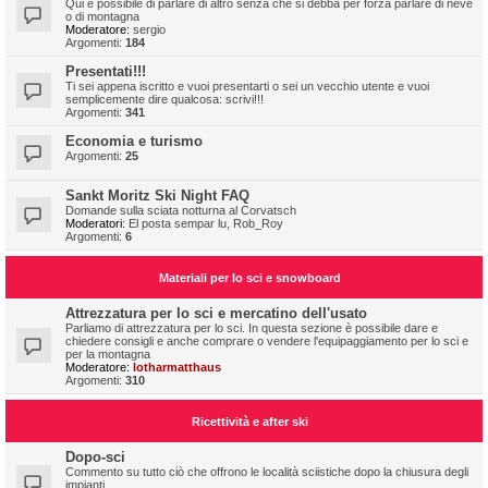
Qui è possibile di parlare di altro senza che si debba per forza parlare di neve
o di montagna
Moderatore:
sergio
Argomenti:
184
Presentati!!!
Ti sei appena iscritto e vuoi presentarti o sei un vecchio utente e vuoi
semplicemente dire qualcosa: scrivi!!!
Argomenti:
341
Economia e turismo
Argomenti:
25
Sankt Moritz Ski Night FAQ
Domande sulla sciata notturna al Corvatsch
Moderatori:
El posta sempar lu
,
Rob_Roy
Argomenti:
6
Materiali per lo sci e snowboard
Attrezzatura per lo sci e mercatino dell'usato
Parliamo di attrezzatura per lo sci. In questa sezione è possibile dare e
chiedere consigli e anche comprare o vendere l'equipaggiamento per lo sci e
per la montagna
Moderatore:
lotharmatthaus
Argomenti:
310
Ricettività e after ski
Dopo-sci
Commento su tutto ciò che offrono le località sciistiche dopo la chiusura degli
impianti.