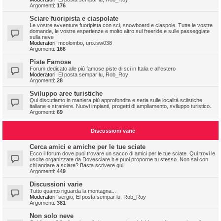
Argomenti:
176
Sciare fuoripista e ciaspolate
Le vostre avventure fuoripista con sci, snowboard e ciaspole. Tutte le vostre
domande, le vostre esperienze e molto altro sul freeride e sulle passeggiate
sulla neve
Moderatori:
mcolombo
,
uro.isw038
Argomenti:
166
Piste Famose
Forum dedicato alle più famose piste di sci in Italia e all'estero
Moderatori:
El posta sempar lu
,
Rob_Roy
Argomenti:
28
Sviluppo aree turistiche
Qui discutiamo in maniera più approfondita e seria sulle località sciistiche
italiane e straniere. Nuovi impianti, progetti di ampliamento, sviluppo turistico..
Argomenti:
69
Discussioni varie
Cerca amici e amiche per le tue sciate
Ecco il forum dove puoi trovare un sacco di amici per le tue sciate. Qui trovi le
uscite organizzate da Dovesciare.it e puoi proporne tu stesso. Non sai con
chi andare a sciare? Basta scrivere qui
Argomenti:
449
Discussioni varie
Tutto quanto riguarda la montagna...
Moderatori:
sergio
,
El posta sempar lu
,
Rob_Roy
Argomenti:
381
Non solo neve