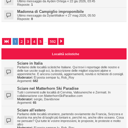
Ultimo messaggio da
Ayden Ortega
«
22 giu 2026, 03:45
Risposte:
1
Madonna di Campiglio improponibile
Ultimo messaggio da
DylanWalker
«
27 mag 2026, 05:50
Risposte:
8
1
2
3
4
5
592
Pagina
1
di
592
Prossimo
…
Località sciistiche
Sciare in Italia
Parliamo delle località sciistiche Italiane. Qui trovi i reportage delle nostre e
delle tue uscite sugli sci, la descrizione delle migliori stazioni alpine e
appenniniche. E ancora curiosità, aggiornamenti, novità e richieste di consigli.
Moderatori:
El posta sempar lu
,
Rob_Roy
Argomenti:
682
Sciare nel Matterhorn Ski Paradise
Tutti i commenti sulle località di Cervinia, Valtounenche e Zermatt. In
collaborazione con MatterhornSkiParadise.com
Moderatori:
sergio
,
Davidsnow
Argomenti:
65
Sciare all'estero
Parliamo delle località straniere, partendo ovviamente da Francia, Svizzera e
Austria ma anche di luoghi più lontani e, perchè no, anche oltre oceano. Cosa
ne pensate? Qui tutte le vostre impressioni, le proposte, le proteste e molto
altro
Moderatori:
El posta sempar lu
,
Rob_Roy