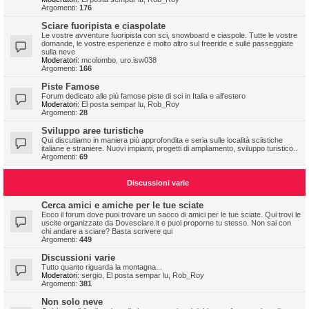
Argomenti:
176
Sciare fuoripista e ciaspolate
Le vostre avventure fuoripista con sci, snowboard e ciaspole. Tutte le vostre
domande, le vostre esperienze e molto altro sul freeride e sulle passeggiate
sulla neve
Moderatori:
mcolombo
,
uro.isw038
Argomenti:
166
Piste Famose
Forum dedicato alle più famose piste di sci in Italia e all'estero
Moderatori:
El posta sempar lu
,
Rob_Roy
Argomenti:
28
Sviluppo aree turistiche
Qui discutiamo in maniera più approfondita e seria sulle località sciistiche
italiane e straniere. Nuovi impianti, progetti di ampliamento, sviluppo turistico..
Argomenti:
69
Discussioni varie
Cerca amici e amiche per le tue sciate
Ecco il forum dove puoi trovare un sacco di amici per le tue sciate. Qui trovi le
uscite organizzate da Dovesciare.it e puoi proporne tu stesso. Non sai con
chi andare a sciare? Basta scrivere qui
Argomenti:
449
Discussioni varie
Tutto quanto riguarda la montagna...
Moderatori:
sergio
,
El posta sempar lu
,
Rob_Roy
Argomenti:
381
Non solo neve