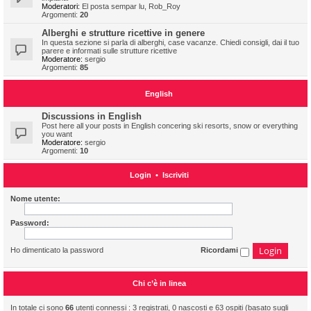
Moderatori:
El posta sempar lu
,
Rob_Roy
Argomenti:
20
Alberghi e strutture ricettive in genere
In questa sezione si parla di alberghi, case vacanze. Chiedi consigli, dai il tuo
parere e informati sulle strutture ricettive
Moderatore:
sergio
Argomenti:
85
English
Discussions in English
Post here all your posts in English concering ski resorts, snow or everything
you want
Moderatore:
sergio
Argomenti:
10
Login
•
Iscriviti
Nome utente:
Password:
Ho dimenticato la password
Ricordami
Chi c’è in linea
In totale ci sono
66
utenti connessi : 3 registrati, 0 nascosti e 63 ospiti (basato sugli