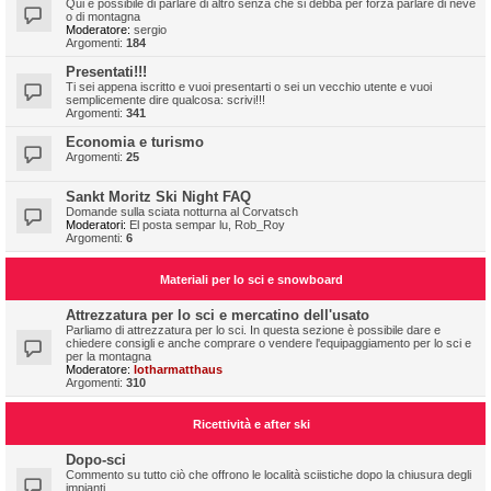
Qui è possibile di parlare di altro senza che si debba per forza parlare di neve
o di montagna
Moderatore:
sergio
Argomenti:
184
Presentati!!!
Ti sei appena iscritto e vuoi presentarti o sei un vecchio utente e vuoi
semplicemente dire qualcosa: scrivi!!!
Argomenti:
341
Economia e turismo
Argomenti:
25
Sankt Moritz Ski Night FAQ
Domande sulla sciata notturna al Corvatsch
Moderatori:
El posta sempar lu
,
Rob_Roy
Argomenti:
6
Materiali per lo sci e snowboard
Attrezzatura per lo sci e mercatino dell'usato
Parliamo di attrezzatura per lo sci. In questa sezione è possibile dare e
chiedere consigli e anche comprare o vendere l'equipaggiamento per lo sci e
per la montagna
Moderatore:
lotharmatthaus
Argomenti:
310
Ricettività e after ski
Dopo-sci
Commento su tutto ciò che offrono le località sciistiche dopo la chiusura degli
impianti.