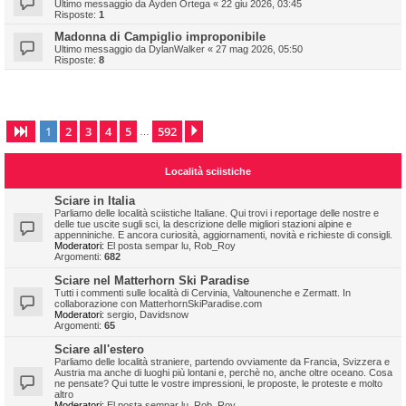
Ultimo messaggio da
Ayden Ortega
«
22 giu 2026, 03:45
Risposte:
1
Madonna di Campiglio improponibile
Ultimo messaggio da
DylanWalker
«
27 mag 2026, 05:50
Risposte:
8
1
2
3
4
5
592
Pagina
1
di
592
Prossimo
…
Località sciistiche
Sciare in Italia
Parliamo delle località sciistiche Italiane. Qui trovi i reportage delle nostre e
delle tue uscite sugli sci, la descrizione delle migliori stazioni alpine e
appenniniche. E ancora curiosità, aggiornamenti, novità e richieste di consigli.
Moderatori:
El posta sempar lu
,
Rob_Roy
Argomenti:
682
Sciare nel Matterhorn Ski Paradise
Tutti i commenti sulle località di Cervinia, Valtounenche e Zermatt. In
collaborazione con MatterhornSkiParadise.com
Moderatori:
sergio
,
Davidsnow
Argomenti:
65
Sciare all'estero
Parliamo delle località straniere, partendo ovviamente da Francia, Svizzera e
Austria ma anche di luoghi più lontani e, perchè no, anche oltre oceano. Cosa
ne pensate? Qui tutte le vostre impressioni, le proposte, le proteste e molto
altro
Moderatori:
El posta sempar lu
,
Rob_Roy