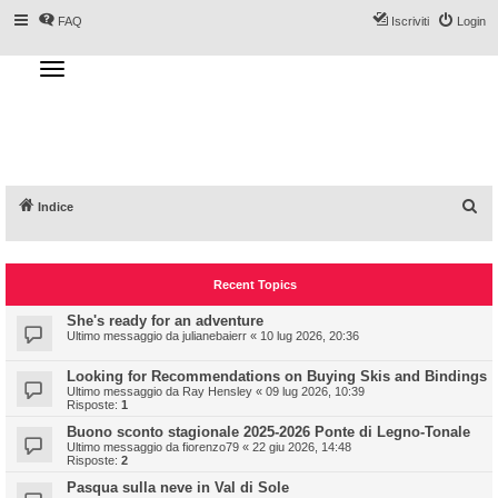
FAQ
Iscriviti
Login
T
o
g
Forum DoveSciare.it - Discussioni su
g
l
località sciistiche, impianti a fune, piste, sci
e
n
e materiali
a
v
i
g
a
C
Indice
t
i
e
o
n
r
Recent Topics
c
a
She's ready for an adventure
Ultimo messaggio da
julianebaierr
«
10 lug 2026, 20:36
Looking for Recommendations on Buying Skis and Bindings
Ultimo messaggio da
Ray Hensley
«
09 lug 2026, 10:39
Risposte:
1
Buono sconto stagionale 2025-2026 Ponte di Legno-Tonale
Ultimo messaggio da
fiorenzo79
«
22 giu 2026, 14:48
Risposte:
2
Pasqua sulla neve in Val di Sole