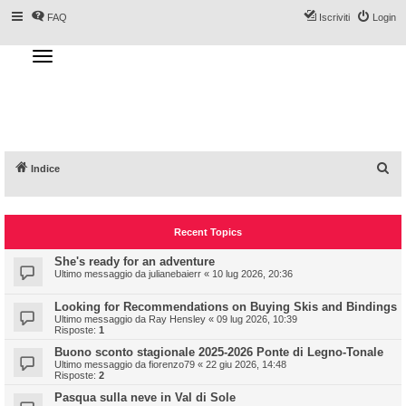
FAQ
Iscriviti
Login
T
o
g
Forum DoveSciare.it - Discussioni su
g
l
località sciistiche, impianti a fune, piste, sci
e
n
e materiali
a
v
i
g
a
C
Indice
t
i
e
o
n
r
Recent Topics
c
a
She's ready for an adventure
Ultimo messaggio da
julianebaierr
«
10 lug 2026, 20:36
Looking for Recommendations on Buying Skis and Bindings
Ultimo messaggio da
Ray Hensley
«
09 lug 2026, 10:39
Risposte:
1
Buono sconto stagionale 2025-2026 Ponte di Legno-Tonale
Ultimo messaggio da
fiorenzo79
«
22 giu 2026, 14:48
Risposte:
2
Pasqua sulla neve in Val di Sole