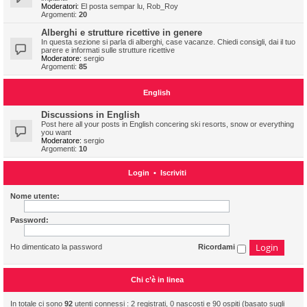
Moderatori:
El posta sempar lu
,
Rob_Roy
Argomenti:
20
Alberghi e strutture ricettive in genere
In questa sezione si parla di alberghi, case vacanze. Chiedi consigli, dai il tuo
parere e informati sulle strutture ricettive
Moderatore:
sergio
Argomenti:
85
English
Discussions in English
Post here all your posts in English concering ski resorts, snow or everything
you want
Moderatore:
sergio
Argomenti:
10
Login
•
Iscriviti
Nome utente:
Password:
Ho dimenticato la password
Ricordami
Chi c’è in linea
In totale ci sono
92
utenti connessi : 2 registrati, 0 nascosti e 90 ospiti (basato sugli