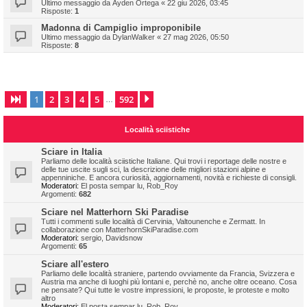
Ultimo messaggio da
Ayden Ortega
«
22 giu 2026, 03:45
Risposte:
1
Madonna di Campiglio improponibile
Ultimo messaggio da
DylanWalker
«
27 mag 2026, 05:50
Risposte:
8
1
2
3
4
5
592
Pagina
1
di
592
Prossimo
…
Località sciistiche
Sciare in Italia
Parliamo delle località sciistiche Italiane. Qui trovi i reportage delle nostre e
delle tue uscite sugli sci, la descrizione delle migliori stazioni alpine e
appenniniche. E ancora curiosità, aggiornamenti, novità e richieste di consigli.
Moderatori:
El posta sempar lu
,
Rob_Roy
Argomenti:
682
Sciare nel Matterhorn Ski Paradise
Tutti i commenti sulle località di Cervinia, Valtounenche e Zermatt. In
collaborazione con MatterhornSkiParadise.com
Moderatori:
sergio
,
Davidsnow
Argomenti:
65
Sciare all'estero
Parliamo delle località straniere, partendo ovviamente da Francia, Svizzera e
Austria ma anche di luoghi più lontani e, perchè no, anche oltre oceano. Cosa
ne pensate? Qui tutte le vostre impressioni, le proposte, le proteste e molto
altro
Moderatori:
El posta sempar lu
,
Rob_Roy