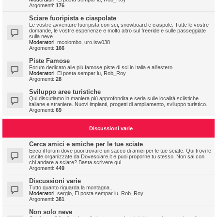
Argomenti:
176
Sciare fuoripista e ciaspolate
Le vostre avventure fuoripista con sci, snowboard e ciaspole. Tutte le vostre
domande, le vostre esperienze e molto altro sul freeride e sulle passeggiate
sulla neve
Moderatori:
mcolombo
,
uro.isw038
Argomenti:
166
Piste Famose
Forum dedicato alle più famose piste di sci in Italia e all'estero
Moderatori:
El posta sempar lu
,
Rob_Roy
Argomenti:
28
Sviluppo aree turistiche
Qui discutiamo in maniera più approfondita e seria sulle località sciistiche
italiane e straniere. Nuovi impianti, progetti di ampliamento, sviluppo turistico..
Argomenti:
69
Discussioni varie
Cerca amici e amiche per le tue sciate
Ecco il forum dove puoi trovare un sacco di amici per le tue sciate. Qui trovi le
uscite organizzate da Dovesciare.it e puoi proporne tu stesso. Non sai con
chi andare a sciare? Basta scrivere qui
Argomenti:
449
Discussioni varie
Tutto quanto riguarda la montagna...
Moderatori:
sergio
,
El posta sempar lu
,
Rob_Roy
Argomenti:
381
Non solo neve