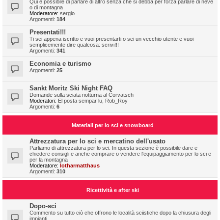
Qui è possibile di parlare di altro senza che si debba per forza parlare di neve
o di montagna
Moderatore:
sergio
Argomenti:
184
Presentati!!!
Ti sei appena iscritto e vuoi presentarti o sei un vecchio utente e vuoi
semplicemente dire qualcosa: scrivi!!!
Argomenti:
341
Economia e turismo
Argomenti:
25
Sankt Moritz Ski Night FAQ
Domande sulla sciata notturna al Corvatsch
Moderatori:
El posta sempar lu
,
Rob_Roy
Argomenti:
6
Materiali per lo sci e snowboard
Attrezzatura per lo sci e mercatino dell'usato
Parliamo di attrezzatura per lo sci. In questa sezione è possibile dare e
chiedere consigli e anche comprare o vendere l'equipaggiamento per lo sci e
per la montagna
Moderatore:
lotharmatthaus
Argomenti:
310
Ricettività e after ski
Dopo-sci
Commento su tutto ciò che offrono le località sciistiche dopo la chiusura degli
impianti.