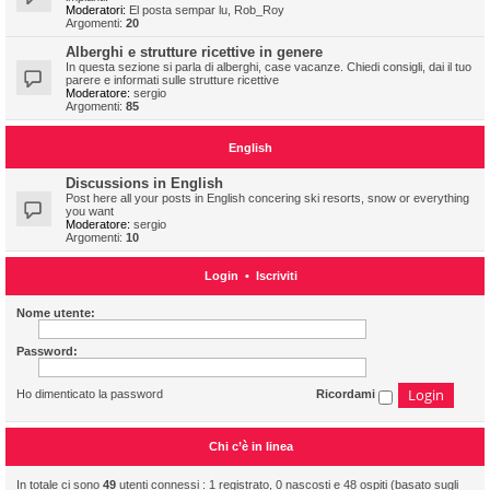
Moderatori:
El posta sempar lu
,
Rob_Roy
Argomenti:
20
Alberghi e strutture ricettive in genere
In questa sezione si parla di alberghi, case vacanze. Chiedi consigli, dai il tuo
parere e informati sulle strutture ricettive
Moderatore:
sergio
Argomenti:
85
English
Discussions in English
Post here all your posts in English concering ski resorts, snow or everything
you want
Moderatore:
sergio
Argomenti:
10
Login
•
Iscriviti
Nome utente:
Password:
Ho dimenticato la password
Ricordami
Chi c’è in linea
In totale ci sono
49
utenti connessi : 1 registrato, 0 nascosti e 48 ospiti (basato sugli