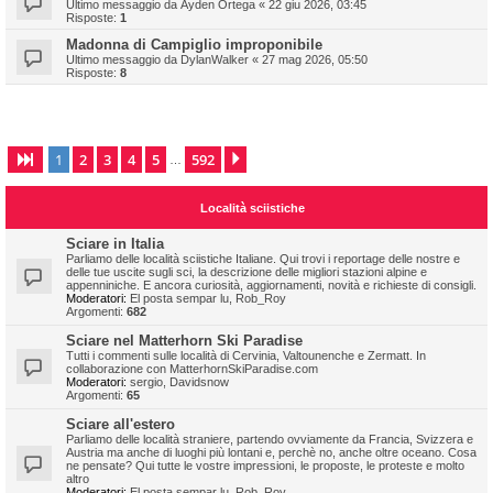
Ultimo messaggio da
Ayden Ortega
«
22 giu 2026, 03:45
Risposte:
1
Madonna di Campiglio improponibile
Ultimo messaggio da
DylanWalker
«
27 mag 2026, 05:50
Risposte:
8
1
2
3
4
5
592
Pagina
1
di
592
Prossimo
…
Località sciistiche
Sciare in Italia
Parliamo delle località sciistiche Italiane. Qui trovi i reportage delle nostre e
delle tue uscite sugli sci, la descrizione delle migliori stazioni alpine e
appenniniche. E ancora curiosità, aggiornamenti, novità e richieste di consigli.
Moderatori:
El posta sempar lu
,
Rob_Roy
Argomenti:
682
Sciare nel Matterhorn Ski Paradise
Tutti i commenti sulle località di Cervinia, Valtounenche e Zermatt. In
collaborazione con MatterhornSkiParadise.com
Moderatori:
sergio
,
Davidsnow
Argomenti:
65
Sciare all'estero
Parliamo delle località straniere, partendo ovviamente da Francia, Svizzera e
Austria ma anche di luoghi più lontani e, perchè no, anche oltre oceano. Cosa
ne pensate? Qui tutte le vostre impressioni, le proposte, le proteste e molto
altro
Moderatori:
El posta sempar lu
,
Rob_Roy