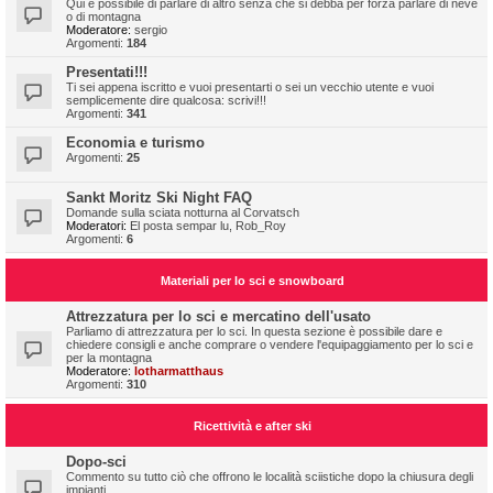
Qui è possibile di parlare di altro senza che si debba per forza parlare di neve
o di montagna
Moderatore:
sergio
Argomenti:
184
Presentati!!!
Ti sei appena iscritto e vuoi presentarti o sei un vecchio utente e vuoi
semplicemente dire qualcosa: scrivi!!!
Argomenti:
341
Economia e turismo
Argomenti:
25
Sankt Moritz Ski Night FAQ
Domande sulla sciata notturna al Corvatsch
Moderatori:
El posta sempar lu
,
Rob_Roy
Argomenti:
6
Materiali per lo sci e snowboard
Attrezzatura per lo sci e mercatino dell'usato
Parliamo di attrezzatura per lo sci. In questa sezione è possibile dare e
chiedere consigli e anche comprare o vendere l'equipaggiamento per lo sci e
per la montagna
Moderatore:
lotharmatthaus
Argomenti:
310
Ricettività e after ski
Dopo-sci
Commento su tutto ciò che offrono le località sciistiche dopo la chiusura degli
impianti.