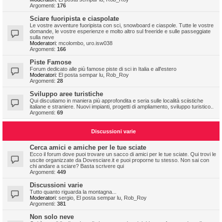
Argomenti:
176
Sciare fuoripista e ciaspolate
Le vostre avventure fuoripista con sci, snowboard e ciaspole. Tutte le vostre
domande, le vostre esperienze e molto altro sul freeride e sulle passeggiate
sulla neve
Moderatori:
mcolombo
,
uro.isw038
Argomenti:
166
Piste Famose
Forum dedicato alle più famose piste di sci in Italia e all'estero
Moderatori:
El posta sempar lu
,
Rob_Roy
Argomenti:
28
Sviluppo aree turistiche
Qui discutiamo in maniera più approfondita e seria sulle località sciistiche
italiane e straniere. Nuovi impianti, progetti di ampliamento, sviluppo turistico..
Argomenti:
69
Discussioni varie
Cerca amici e amiche per le tue sciate
Ecco il forum dove puoi trovare un sacco di amici per le tue sciate. Qui trovi le
uscite organizzate da Dovesciare.it e puoi proporne tu stesso. Non sai con
chi andare a sciare? Basta scrivere qui
Argomenti:
449
Discussioni varie
Tutto quanto riguarda la montagna...
Moderatori:
sergio
,
El posta sempar lu
,
Rob_Roy
Argomenti:
381
Non solo neve