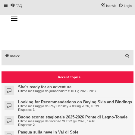
FAQ
Iscriviti
Login
T
o
g
Forum DoveSciare.it - Discussioni su
g
l
località sciistiche, impianti a fune, piste, sci
e
n
e materiali
a
v
i
g
a
C
Indice
t
i
e
o
n
r
Recent Topics
c
a
She's ready for an adventure
Ultimo messaggio da
julianebaierr
«
10 lug 2026, 20:36
Looking for Recommendations on Buying Skis and Bindings
Ultimo messaggio da
Ray Hensley
«
09 lug 2026, 10:39
Risposte:
1
Buono sconto stagionale 2025-2026 Ponte di Legno-Tonale
Ultimo messaggio da
fiorenzo79
«
22 giu 2026, 14:48
Risposte:
2
Pasqua sulla neve in Val di Sole