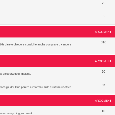
25
6
ARGOMENTI
310
sibile dare e chiedere consigli e anche comprare o vendere
ARGOMENTI
20
a chiusura degli impianti.
85
sigli, dai il tuo parere e informati sulle strutture ricettive
ARGOMENTI
10
now or everything you want