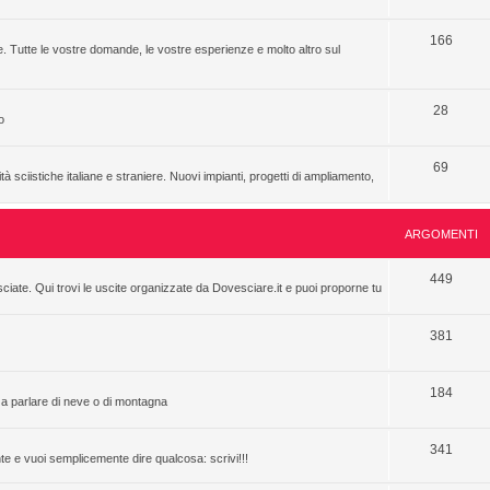
166
. Tutte le vostre domande, le vostre esperienze e molto altro sul
28
o
69
à sciistiche italiane e straniere. Nuovi impianti, progetti di ampliamento,
ARGOMENTI
449
sciate. Qui trovi le uscite organizzate da Dovesciare.it e puoi proporne tu
381
184
rza parlare di neve o di montagna
341
nte e vuoi semplicemente dire qualcosa: scrivi!!!