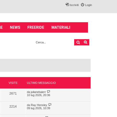
Iscriviti
Login
SE
NEWS
FREERIDE
MATERIALI
Cerca
Ricerca avanzata
VISITE
ULTIMO MESSAGGIO
da
julianebaierr
2671
10 lug 2026, 20:36
da
Ray Hensley
2214
09 lug 2026, 10:39