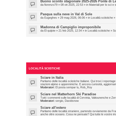
Buono sconto stagionale 2025-2026 Ponte di L
da
fiorenzo79
» 08 ott 2025, 22:53 » in
Materiali per lo sci 
Pasqua sulla neve in Val di Sole
da
Eugeghes
» 29 mag 2026, 06:06 » in
Località sciistiche
»
Madonna di Campiglio improponibile
da
El quijote
» 21 feb 2025, 12:34 » in
Località sciistiche
»
Sc
LOCALITÀ SCIISTICHE
Sciare in Italia
Parliamo delle località sciistiche Italiane. Qui trovi i reportage
stazioni alpine e appenniniche. E ancora curiosità, aggiornamen
Moderatori:
El posta sempar lu
,
Rob_Roy
Sciare nel Matterhorn Ski Paradise
Tutti i commenti sulle località di Cervinia, Valtounenche e 
Moderatori:
sergio
,
Davidsnow
Sciare all'estero
Parliamo delle località straniere, partendo ovviamente da Fra
anche oltre oceano. Cosa ne pensate? Qui tutte le vostre impr