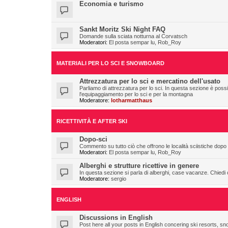
Economia e turismo
Sankt Moritz Ski Night FAQ
Domande sulla sciata notturna al Corvatsch
Moderatori:
El posta sempar lu
,
Rob_Roy
MATERIALI PER LO SCI E SNOWBOARD
Attrezzatura per lo sci e mercatino dell'usato
Parliamo di attrezzatura per lo sci. In questa sezione è pos
l'equipaggiamento per lo sci e per la montagna
Moderatore:
lotharmatthaus
RICETTIVITÀ E AFTER SKI
Dopo-sci
Commento su tutto ciò che offrono le località sciistiche dopo l
Moderatori:
El posta sempar lu
,
Rob_Roy
Alberghi e strutture ricettive in genere
In questa sezione si parla di alberghi, case vacanze. Chiedi con
Moderatore:
sergio
ENGLISH
Discussions in English
Post here all your posts in English concering ski resorts, s