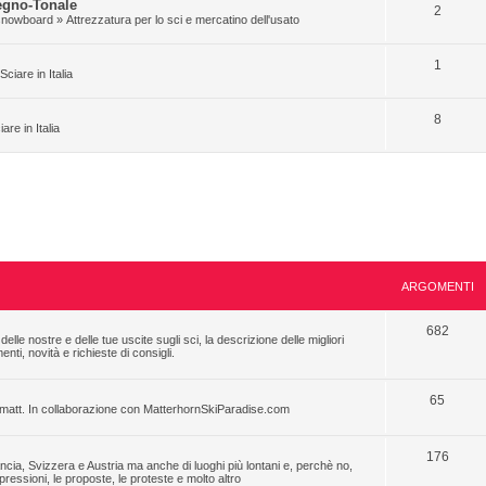
egno-Tonale
2
e snowboard
»
Attrezzatura per lo sci e mercatino dell'usato
1
Sciare in Italia
8
iare in Italia
ARGOMENTI
682
 delle nostre e delle tue uscite sugli sci, la descrizione delle migliori
ti, novità e richieste di consigli.
65
Zermatt. In collaborazione con MatterhornSkiParadise.com
176
ncia, Svizzera e Austria ma anche di luoghi più lontani e, perchè no,
essioni, le proposte, le proteste e molto altro