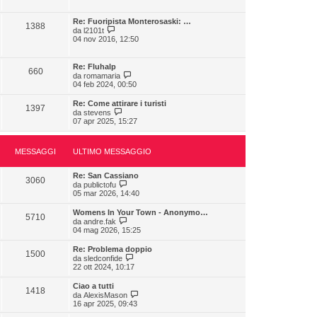
d
s
i
i
s
m
u
a
Re: Fuoripista Monterosaski: …
o
1388
l
V
g
da
l2101t
m
t
e
g
04 nov 2016, 12:50
e
i
d
i
s
m
i
o
s
o
u
a
Re: Fluhalp
m
660
l
V
g
da
romamaria
e
t
e
g
04 feb 2024, 00:50
s
i
d
i
s
m
i
o
a
Re: Come attirare i turisti
o
1397
u
g
V
da
stevens
m
l
g
e
07 apr 2025, 15:27
e
t
i
d
s
i
o
i
s
m
u
a
o
MESSAGGI
ULTIMO MESSAGGIO
l
g
m
t
g
e
i
i
Re: San Cassiano
s
m
3060
o
V
da
publictofu
s
o
e
05 mar 2026, 14:40
a
m
d
g
e
i
g
Womens In Your Town - Anonymo…
s
5710
u
i
V
da
andre.fak
s
l
o
e
04 mag 2026, 15:25
a
t
d
g
i
i
g
Re: Problema doppio
m
1500
u
i
V
da
sledconfide
o
l
o
e
22 ott 2024, 10:17
m
t
d
e
i
i
s
Ciao a tutti
m
1418
u
s
V
da
AlexisMason
o
l
a
e
16 apr 2025, 09:43
m
t
g
d
e
i