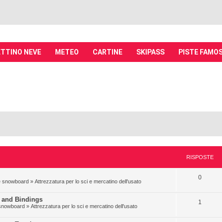
TTINO NEVE
METEO
CARTINE
SKIPASS
PISTE FAMO
it - Discussioni su località sciistiche,
piste, sci e materiali
tiche, piste sci, funivie e molto altro
RISPOSTE
0
i e snowboard
»
Attrezzatura per lo sci e mercatino dell'usato
 and Bindings
1
e snowboard
»
Attrezzatura per lo sci e mercatino dell'usato