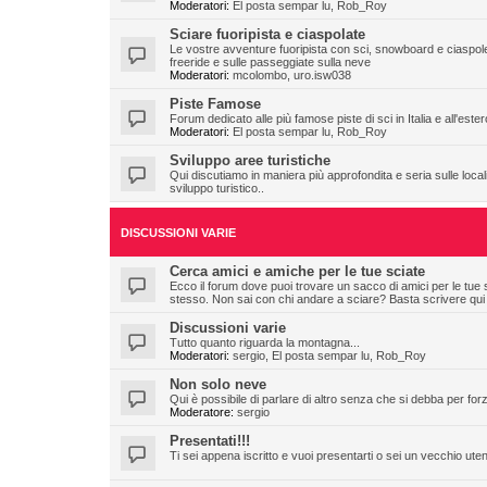
Moderatori:
El posta sempar lu
,
Rob_Roy
Sciare fuoripista e ciaspolate
Le vostre avventure fuoripista con sci, snowboard e ciaspole
freeride e sulle passeggiate sulla neve
Moderatori:
mcolombo
,
uro.isw038
Piste Famose
Forum dedicato alle più famose piste di sci in Italia e all'ester
Moderatori:
El posta sempar lu
,
Rob_Roy
Sviluppo aree turistiche
Qui discutiamo in maniera più approfondita e seria sulle localit
sviluppo turistico..
DISCUSSIONI VARIE
Cerca amici e amiche per le tue sciate
Ecco il forum dove puoi trovare un sacco di amici per le tue 
stesso. Non sai con chi andare a sciare? Basta scrivere qui
Discussioni varie
Tutto quanto riguarda la montagna...
Moderatori:
sergio
,
El posta sempar lu
,
Rob_Roy
Non solo neve
Qui è possibile di parlare di altro senza che si debba per fo
Moderatore:
sergio
Presentati!!!
Ti sei appena iscritto e vuoi presentarti o sei un vecchio ute