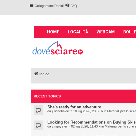
Collegamenti Rapidi
FAQ
M
HOME
LOCALITÀ
WEBCAM
BOLLE
a
i
Forum DoveSciare.
n
impianti a fune, 
n
Parliamo nel forum di località sciis
a
v
Indice
i
g
a
t
RECENT TOPICS
i
She's ready for an adventure
o
da
julianebaierr
» 10 lug 2026, 20:36 » in
Materiali per lo sc
n
Looking for Recommendations on Buying Skis
da
zingoyster
» 02 lug 2026, 11:43 » in
Materiali per lo sci 