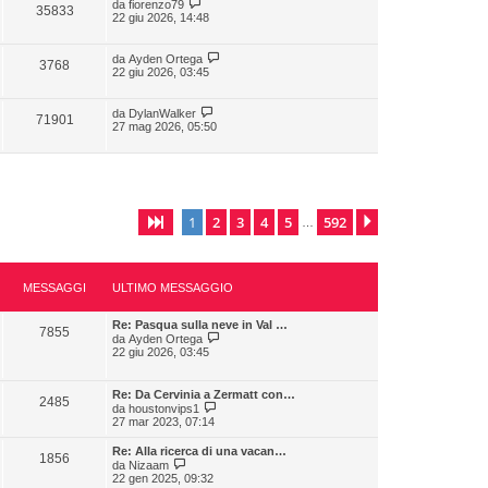
da
fiorenzo79
35833
22 giu 2026, 14:48
da
Ayden Ortega
3768
22 giu 2026, 03:45
da
DylanWalker
71901
27 mag 2026, 05:50
1
2
3
4
5
592
Pagina
1
di
592
Prossimo
…
MESSAGGI
ULTIMO MESSAGGIO
Re: Pasqua sulla neve in Val …
7855
V
da
Ayden Ortega
e
22 giu 2026, 03:45
d
i
u
Re: Da Cervinia a Zermatt con…
2485
l
V
da
houstonvips1
t
e
27 mar 2023, 07:14
i
d
m
i
Re: Alla ricerca di una vacan…
o
1856
u
V
da
Nizaam
m
l
e
22 gen 2025, 09:32
e
t