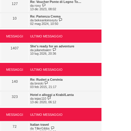
g
i
Re: Voucher Ponte di Legno To…
s
m
127
i
u
V
da
roxy
s
o
o
l
e
13 dic 2023, 08:02
a
m
t
d
g
e
i
i
g
Re: Partenza Crema
s
10
m
u
i
V
da
bekeanloinseytu
s
o
l
o
e
02 mag 2024, 10:50
a
m
t
d
g
e
i
i
g
s
m
u
i
s
MESSAGGI
ULTIMO MESSAGGIO
o
l
o
a
m
t
g
e
i
She's ready for an adventure
g
s
m
1407
V
da
julianebaierr
i
s
o
e
10 lug 2026, 20:36
o
a
m
d
g
e
i
g
s
u
i
s
l
o
a
MESSAGGI
ULTIMO MESSAGGIO
t
g
i
g
m
i
Re: Ruderi a Cervinia
o
140
V
o
da
breski
m
e
03 feb 2015, 21:17
e
d
s
i
Hotel e alloggi a Krabi/Lanta
s
323
u
V
da
tejas110
a
l
e
13 dic 2020, 06:12
g
t
d
g
i
i
i
m
u
o
o
MESSAGGI
ULTIMO MESSAGGIO
l
m
t
e
i
Italian travel
s
m
72
V
da
TillerGibbs
s
o