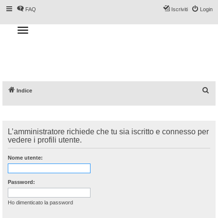
FAQ
Iscriviti
Login
T
o
g
Forum DoveSciare.it - Discussioni su
g
l
località sciistiche, impianti a fune, piste, sci
e
n
e materiali
a
v
i
g
a
C
Indice
t
i
e
o
n
r
c
L’amministratore richiede che tu sia iscritto e connesso per
a
vedere i profili utente.
Nome utente:
Password:
Ho dimenticato la password