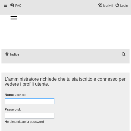
FAQ
Iscriviti
Login
T
o
g
Forum DoveSciare.it - Discussioni su
g
l
località sciistiche, impianti a fune, piste, sci
e
n
e materiali
a
v
i
g
a
C
Indice
t
i
e
o
n
r
c
L’amministratore richiede che tu sia iscritto e connesso per
a
vedere i profili utente.
Nome utente:
Password:
Ho dimenticato la password