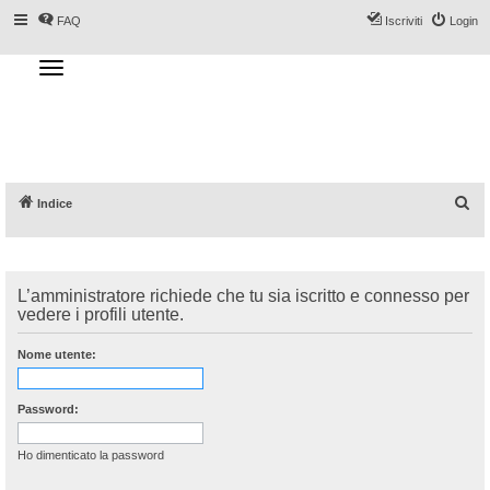
FAQ
Iscriviti
Login
T
o
g
Forum DoveSciare.it - Discussioni su
g
l
località sciistiche, impianti a fune, piste, sci
e
n
e materiali
a
v
i
g
a
C
Indice
t
i
e
o
n
r
c
L’amministratore richiede che tu sia iscritto e connesso per
a
vedere i profili utente.
Nome utente:
Password:
Ho dimenticato la password