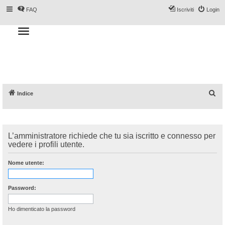
FAQ
Iscriviti
Login
T
o
g
Forum DoveSciare.it - Discussioni su
g
l
località sciistiche, impianti a fune, piste, sci
e
n
e materiali
a
v
i
g
a
C
Indice
t
i
e
o
n
r
c
L’amministratore richiede che tu sia iscritto e connesso per
a
vedere i profili utente.
Nome utente:
Password:
Ho dimenticato la password