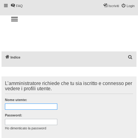
FAQ
Iscriviti
Login
T
o
g
Forum DoveSciare.it - Discussioni su
g
l
località sciistiche, impianti a fune, piste, sci
e
n
e materiali
a
v
i
g
a
C
Indice
t
i
e
o
n
r
c
L’amministratore richiede che tu sia iscritto e connesso per
a
vedere i profili utente.
Nome utente:
Password:
Ho dimenticato la password