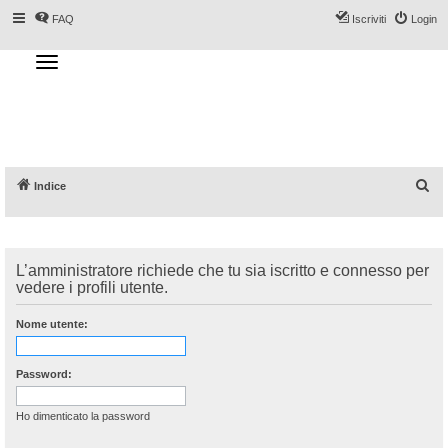
FAQ
Iscriviti
Login
T
o
g
Forum DoveSciare.it - Discussioni su
g
l
località sciistiche, impianti a fune, piste, sci
e
n
e materiali
a
v
i
g
a
C
Indice
t
i
e
o
n
r
c
L’amministratore richiede che tu sia iscritto e connesso per
a
vedere i profili utente.
Nome utente:
Password:
Ho dimenticato la password