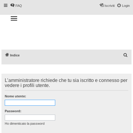
FAQ
Iscriviti
Login
T
o
g
Forum DoveSciare.it - Discussioni su
g
l
località sciistiche, impianti a fune, piste, sci
e
n
e materiali
a
v
i
g
a
C
Indice
t
i
e
o
n
r
c
L’amministratore richiede che tu sia iscritto e connesso per
a
vedere i profili utente.
Nome utente:
Password:
Ho dimenticato la password