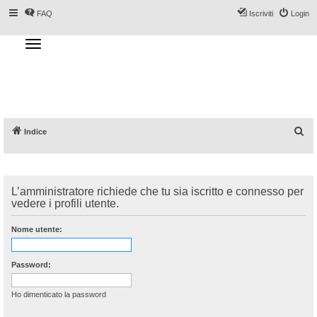
FAQ
Iscriviti
Login
T
o
g
Forum DoveSciare.it - Discussioni su
g
l
località sciistiche, impianti a fune, piste, sci
e
n
e materiali
a
v
i
g
a
C
Indice
t
i
e
o
n
r
c
L’amministratore richiede che tu sia iscritto e connesso per
a
vedere i profili utente.
Nome utente:
Password:
Ho dimenticato la password