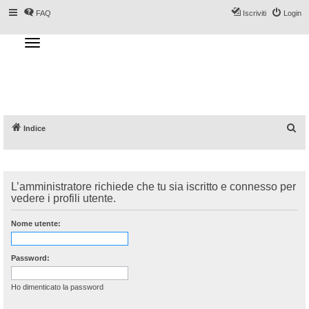
FAQ
Iscriviti
Login
T
o
g
Forum DoveSciare.it - Discussioni su
g
l
località sciistiche, impianti a fune, piste, sci
e
n
e materiali
a
v
i
g
a
C
Indice
t
i
e
o
n
r
c
L’amministratore richiede che tu sia iscritto e connesso per
a
vedere i profili utente.
Nome utente:
Password:
Ho dimenticato la password