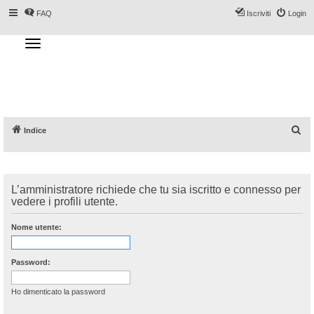
FAQ
Iscriviti
Login
T
o
g
Forum DoveSciare.it - Discussioni su
g
l
località sciistiche, impianti a fune, piste, sci
e
n
e materiali
a
v
i
g
a
C
Indice
t
i
e
o
n
r
c
L’amministratore richiede che tu sia iscritto e connesso per
a
vedere i profili utente.
Nome utente:
Password:
Ho dimenticato la password