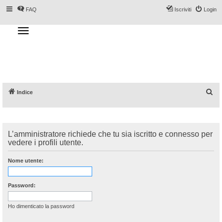
FAQ
Iscriviti
Login
T
o
g
Forum DoveSciare.it - Discussioni su
g
l
località sciistiche, impianti a fune, piste, sci
e
n
e materiali
a
v
i
g
a
C
Indice
t
i
e
o
n
r
c
L’amministratore richiede che tu sia iscritto e connesso per
a
vedere i profili utente.
Nome utente:
Password:
Ho dimenticato la password