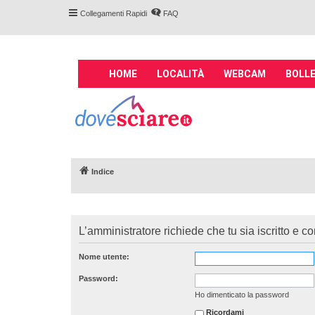
Collegamenti Rapidi
FAQ
M
HOME
LOCALITÀ
WEBCAM
BOLLE
a
i
Forum DoveSciare.
n
impianti a fune, 
n
Parliamo nel forum di località sciis
a
v
Indice
i
g
a
t
L’amministratore richiede che tu sia iscritto e co
i
o
Nome utente:
n
Password:
Ho dimenticato la password
Ricordami