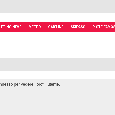
TTINO NEVE
METEO
CARTINE
SKIPASS
PISTE FAMO
it - Discussioni su località sciistiche,
piste, sci e materiali
tiche, piste sci, funivie e molto altro
nnesso per vedere i profili utente.