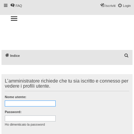
FAQ
Iscriviti
Login
T
o
g
Forum DoveSciare.it - Discussioni su
g
l
località sciistiche, impianti a fune, piste, sci
e
n
e materiali
a
v
i
g
a
C
Indice
t
i
e
o
n
r
c
L’amministratore richiede che tu sia iscritto e connesso per
a
vedere i profili utente.
Nome utente:
Password:
Ho dimenticato la password