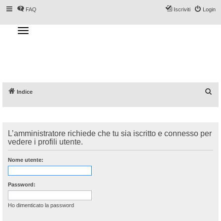
FAQ
Iscriviti
Login
T
o
g
Forum DoveSciare.it - Discussioni su
g
l
località sciistiche, impianti a fune, piste, sci
e
n
e materiali
a
v
i
g
a
C
Indice
t
i
e
o
n
r
c
L’amministratore richiede che tu sia iscritto e connesso per
a
vedere i profili utente.
Nome utente:
Password:
Ho dimenticato la password