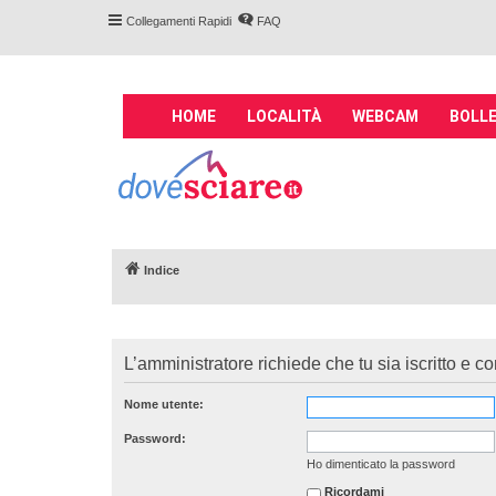
Collegamenti Rapidi
FAQ
M
HOME
LOCALITÀ
WEBCAM
BOLLE
a
i
Forum DoveSciare.
n
impianti a fune, 
n
Parliamo nel forum di località sciis
a
v
Indice
i
g
a
t
L’amministratore richiede che tu sia iscritto e co
i
o
Nome utente:
n
Password:
Ho dimenticato la password
Ricordami