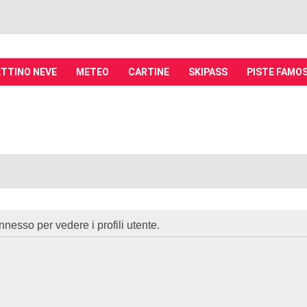
TTINO NEVE
METEO
CARTINE
SKIPASS
PISTE FAMO
it - Discussioni su località sciistiche,
piste, sci e materiali
tiche, piste sci, funivie e molto altro
nnesso per vedere i profili utente.