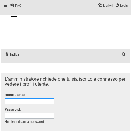
FAQ
Iscriviti
Login
T
o
g
Forum DoveSciare.it - Discussioni su
g
l
località sciistiche, impianti a fune, piste, sci
e
n
e materiali
a
v
i
g
a
C
Indice
t
i
e
o
n
r
c
L’amministratore richiede che tu sia iscritto e connesso per
a
vedere i profili utente.
Nome utente:
Password:
Ho dimenticato la password