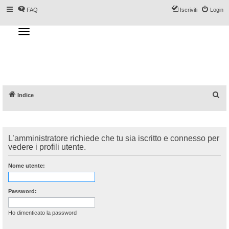
FAQ
Iscriviti
Login
T
o
g
Forum DoveSciare.it - Discussioni su
g
l
località sciistiche, impianti a fune, piste, sci
e
n
e materiali
a
v
i
g
a
C
Indice
t
i
e
o
n
r
c
L’amministratore richiede che tu sia iscritto e connesso per
a
vedere i profili utente.
Nome utente:
Password:
Ho dimenticato la password