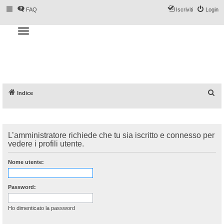
FAQ
Iscriviti
Login
T
o
g
Forum DoveSciare.it - Discussioni su
g
l
località sciistiche, impianti a fune, piste, sci
e
n
e materiali
a
v
i
g
a
C
Indice
t
i
e
o
n
r
c
L’amministratore richiede che tu sia iscritto e connesso per
a
vedere i profili utente.
Nome utente:
Password:
Ho dimenticato la password