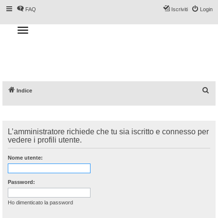
FAQ
Iscriviti
Login
T
o
g
Forum DoveSciare.it - Discussioni su
g
l
località sciistiche, impianti a fune, piste, sci
e
n
e materiali
a
v
i
g
a
C
Indice
t
i
e
o
n
r
c
L’amministratore richiede che tu sia iscritto e connesso per
a
vedere i profili utente.
Nome utente:
Password:
Ho dimenticato la password