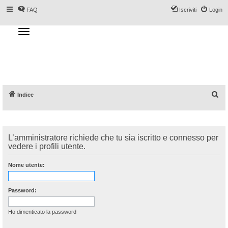
FAQ
Iscriviti
Login
T
o
g
Forum DoveSciare.it - Discussioni su
g
l
località sciistiche, impianti a fune, piste, sci
e
n
e materiali
a
v
i
g
a
C
Indice
t
i
e
o
n
r
c
L’amministratore richiede che tu sia iscritto e connesso per
a
vedere i profili utente.
Nome utente:
Password:
Ho dimenticato la password