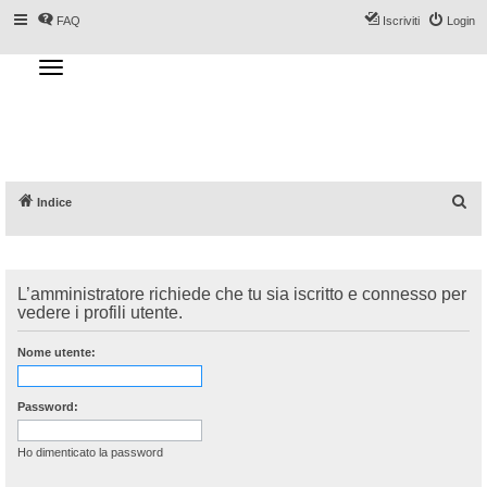
FAQ
Iscriviti
Login
T
o
g
Forum DoveSciare.it - Discussioni su
g
l
località sciistiche, impianti a fune, piste, sci
e
n
e materiali
a
v
i
g
a
C
Indice
t
i
e
o
n
r
c
L’amministratore richiede che tu sia iscritto e connesso per
a
vedere i profili utente.
Nome utente:
Password:
Ho dimenticato la password