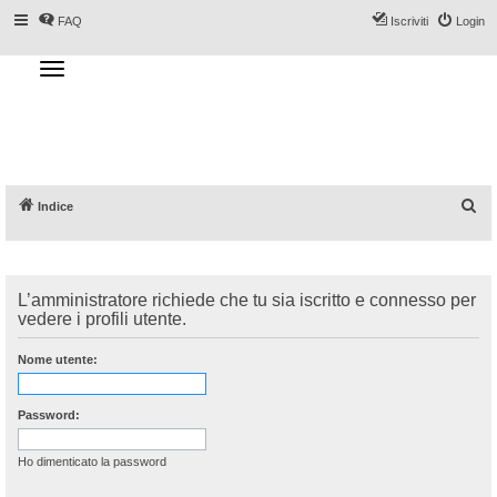
FAQ
Iscriviti
Login
T
o
g
Forum DoveSciare.it - Discussioni su
g
l
località sciistiche, impianti a fune, piste, sci
e
n
e materiali
a
v
i
g
a
C
Indice
t
i
e
o
n
r
c
L’amministratore richiede che tu sia iscritto e connesso per
a
vedere i profili utente.
Nome utente:
Password:
Ho dimenticato la password